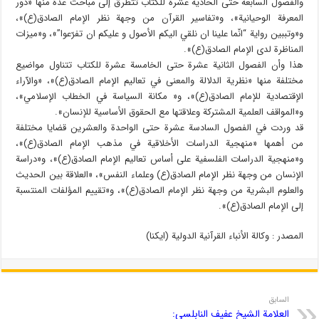
والفصول السابعة حتى الحادية عشرة للكتاب تتطرق إلى مباحث عدة منها «دور
المعرفة الوحيانية»، و«تفاسير القرآن من وجهة نظر الإمام الصادق(ع)»،
و«وتببين رواية “انّما علينا ان نلقي اليكم الأصول و عليكم ان تفرّعوا”»، و«ميزات
المناظرة لدى الإمام الصادق(ع)».
هذا وأن الفصول الثانية عشرة حتى الخامسة عشرة للكتاب تتناول مواضيع
مختلفة منها «نظرية الدلالة والمعنى في تعاليم الإمام الصادق(ع)»، «والآراء
الإقتصادية للإمام الصادق(ع)»، و« مكانة السياسة في الخطاب الإسلامي»،
و«المواقف العلمية المشتركة وعلاقتها مع الحقوق الأساسية للإنسان».
قد وردت في الفصول السادسة عشرة حتى الواحدة والعشرين قضايا مختلفة
من أهمها «منهجية الدراسات الأخلاقية في مذهب الإمام الصادق(ع)»،
و«منهجية الدراسات الفلسفية على أساس تعاليم الإمام الصادق(ع)»، و«دراسة
الإنسان من وجهة نظر الإمام الصادق(ع) وعلماء النفس»، «العلاقة بين الحديث
والعلوم البشرية من وجهة نظر الإمام الصادق(ع)»، و«تقييم المؤلفات المنتسبة
إلى الإمام الصادق(ع)».
المصدر : وكالة الأنباء القرآنية الدولية (ايكنا)
السابق
العلامة الشيخ عفيف النابلسي: