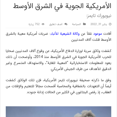
الأمريكية الجوية في الشرق الأوسط
نيويورك تايمز:
يناير 31, 2022
السیاسة
اضف تعليق
752 زيارة
أفادت
موعود
نقلاً عن
وکالة الشیعیة للأنباء
: ضربات أمريكية معيبة بالشرق
الأوسط قتلت آلاف المدنيين
كشفت وثائق سرية لوزارة الدفاع الأمريكية، عن وقوع آلاف المدنيين ضحايا
للحرب الأمريكية الجوية في الشرق الأوسط منذ 2014، وأوضحت أن ذلك
يعود للمعلومات الاستخباراتية “المعيبة للغاية”، والاستهداف المتسرع وغير
الدقيق للأهداف من طرف الجيش الأمريكي.
وفق ما ذكرته صحيفة نيويورك تايمز الأمريكية، فإن تلك الوثائق كشفت
أيضاً أن التعهدات بالشفافية والمحاسبة أفسحت مجالاً للتعتيم والإفلات من
العقاب، إذ رفض البنتاغون في الكثير من الحالات إدانة جنوده.