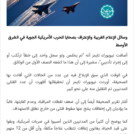
وسائل الإعلام الغربية والإعتراف بضحايا للحرب الأمريكية الجوية في الشرق
الأوسط
أضافت نيويورك تايمز أنه “لم يخلص ولو سجل واحد إلى خطأ ارتُكب أو
إلى إجراء تأديبي”، مشيرة إلى أن هذا ما كشفه النصف الأول من الوثائق.
في الوقت الذي سبق الإبلاغ فيه عن عدد من الحالات التي أفادت بها
الصحيفة، أوردت نيويورك تايمز أن تحقيقاتها أظهرت أن عدد القتلى
المدنيين تم التقليل منه على نحو كبير.
أشار تقرير الصحيفة أيضاً إلى أن ضعف لقطات المراقبة، وعدم كفايتها، غالباً
ما يؤديان إلى إخفاقات ينتج عنها سقوط قتلى من خارج نطاق الاستهداف.
كما يوضح أن كثيراً من المدنيين الذين أصيبوا في ضربات أمريكية، وبقوا
على قيد الحياة، يعانون إعاقات تتطلب علاجاً مكلفاً، وأن أقل من 12 منهم