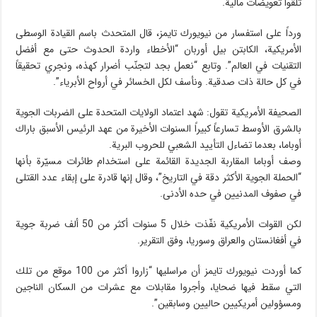
تلقوا تعويضات مالية.
ورداً على استفسار من نيويورك تايمز، قال المتحدث باسم القيادة الوسطى
الأمريكية، الكابتن بيل أوربان “الأخطاء واردة الحدوث حتى مع أفضل
التقنيات في العالم”. وتابع “نعمل بجد لتجنّب أضرار كهذه، ونجري تحقيقاً
في كل حالة ذات صدقية. ونأسف لكل الخسائر في أرواح الأبرياء”.
الصحيفة الأمريكية تقول: شهد اعتماد الولايات المتحدة على الضربات الجوية
بالشرق الأوسط تسارعاً كبيراً السنوات الأخيرة من عهد الرئيس الأسبق باراك
أوباما، بعدما تضاءل التأييد الشعبي للحروب البرية.
وصف أوباما المقاربة الجديدة القائمة على استخدام طائرات مسيّرة بأنها
“الحملة الجوية الأكثر دقة في التاريخ”، وقال إنها قادرة على إبقاء عدد القتلى
في صفوف المدنيين في حده الأدنى.
لكن القوات الأمريكية نفّذت خلال 5 سنوات أكثر من 50 ألف ضربة جوية
في أفغانستان والعراق وسوريا، وفق التقرير.
كما أوردت نيويورك تايمز أن مراسليها “زاروا أكثر من 100 موقع من تلك
التي سقط فيها ضحايا، وأجروا مقابلات مع عشرات من السكان الناجين
ومسؤولين أمريكيين حاليين وسابقين”.