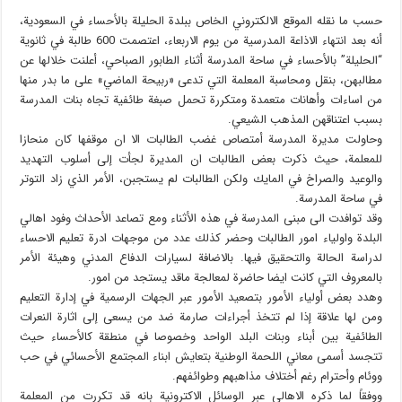
حسب ما نقله الموقع الالكتروني الخاص ببلدة الحليلة بالأحساء في السعودية،
أنه بعد انتهاء الاذاعة المدرسية من يوم الاربعاء، اعتصمت 600 طالبة في ثانوية
“الحليلة” بالأحساء في ساحة المدرسة أثناء الطابور الصباحي، أعلنت خلالها عن
مطالبهن، بنقل ومحاسبة المعلمة التي تدعى «ربيحة الماضي» على ما بدر منها
من اساءات وأهانات متعمدة ومتكررة تحمل صبغة طائفية تجاه بنات المدرسة
بسبب اعتناقهن المذهب الشيعي.
وحاولت مديرة المدرسة أمتصاص غضب الطالبات الا ان موقفها كان منحازا
للمعلمة، حيث ذكرت بعض الطالبات ان المديرة لجأت إلى أسلوب التهديد
والوعيد والصراخ في المايك ولكن الطالبات لم يستجبن، الأمر الذي زاد التوتر
في ساحة المدرسة.
وقد توافدت الى مبنى المدرسة في هذه الأثناء ومع تصاعد الأحداث وفود اهالي
البلدة واولياء امور الطالبات وحضر كذلك عدد من موجهات ادرة تعليم الاحساء
لدراسة الحالة والتحقيق فيها. بالاضافة لسيارات الدفاع المدني وهيئة الأمر
بالمعروف التي كانت ايضا حاضرة لمعالجة ماقد يستجد من امور.
وهدد بعض أولياء الأمور بتصعيد الأمور عبر الجهات الرسمية في إدارة التعليم
ومن لها علاقة إذا لم تتخذ أجراءات صارمة ضد من يسعى إلى اثارة النعرات
الطائفية بين أبناء وبنات البلد الواحد وخصوصا في منطقة كالأحساء حيث
تتجسد أسمى معاني اللحمة الوطنية بتعايش ابناء المجتمع الأحسائي في حب
ووئام وأحترام رغم أختلاف مذاهبهم وطوائفهم.
ووفقاً لما ذكره الاهالي عبر الوسائل الاكترونية بانه قد تكررت من المعلمة