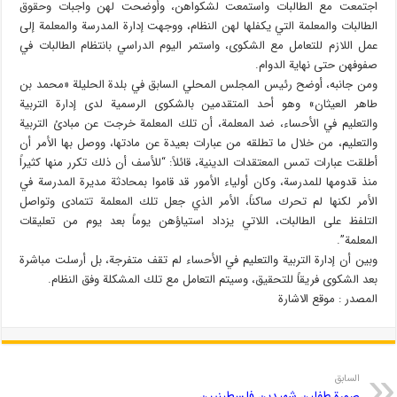
اجتمعت مع الطالبات واستمعت لشكواهن، وأوضحت لهن واجبات وحقوق
الطالبات والمعلمة التي يكفلها لهن النظام، ووجهت إدارة المدرسة والمعلمة إلى
عمل اللازم للتعامل مع الشكوى، واستمر اليوم الدراسي بانتظام الطالبات في
صفوفهن حتى نهاية الدوام.
ومن جانبه، أوضح رئيس المجلس المحلي السابق في بلدة الحليلة «محمد بن
طاهر العيثان» وهو أحد المتقدمين بالشكوى الرسمية لدى إدارة التربية
والتعليم في الأحساء، ضد المعلمة، أن تلك المعلمة خرجت عن مبادئ التربية
والتعليم، من خلال ما تطلقه من عبارات بعيدة عن مادتها، ووصل بها الأمر أن
أطلقت عبارات تمس المعتقدات الدينية، قائلاً: “للأسف أن ذلك تكرر منها كثيراً
منذ قدومها للمدرسة، وكان أولياء الأمور قد قاموا بمحادثة مديرة المدرسة في
الأمر لكنها لم تحرك ساكناً، الأمر الذي جعل تلك المعلمة تتمادى وتواصل
التلفظ على الطالبات، اللاتي يزداد استياؤهن يوماً بعد يوم من تعليقات
المعلمة”.
وبين أن إدارة التربية والتعليم في الأحساء لم تقف متفرجة، بل أرسلت مباشرة
بعد الشكوى فريقاً للتحقيق، وسيتم التعامل مع تلك المشكلة وفق النظام.
المصدر : موقع الاشارة
السابق
صورة طفلين شهيدين فلسطينيين