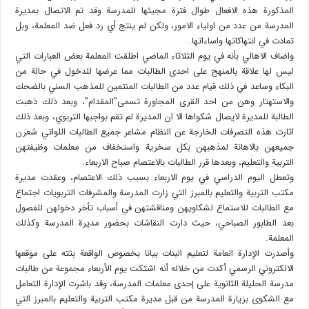
المذكورة هذه اﻻفعال طوال فترة مجيئها للمدرسة وقد تم اﻻتصال بمديرة
المدرسة من عدد من اولياء اﻻمور، ولكن لم ينتج أي رد فعل ضد المعلمة، وبل
تمادت في انتهاكاتها واساءاتها.
واضاف الاهالي بأنه في يوم الثلاثاء الماضي اطلقت المعلمة بعض العبارات التي
ليس لها علاقة بالمنهج على احدى الطالبات مما عرضها للدخول في حالة من
البكاء وساعد في ذلك قيام عدد من الطالبات المنتمين للمذهب السني بالضحك
واﻻستهتار وهن من احد القرى المجاورة تسمى”المقدام”، وبعد ذلك ذهبت
الطالبة للمديرة ﻻيصال شكواها اﻻ ان المديرة لم تقم بواجبها التربوي، وبعد ذلك
اثارت هذه التصرفات الخارجة عن النظام مشاعر جميع الطالبات اللواتي شعرن
جميعهن باﻻهانة لمذهبهن بكل سخرية واستخفاف من معلمات وظيفتهن
التربية والتعليم، وبعدها قرر الطالبات بالاعتصام صباح الاربعاء.
وتعطل اليوم الدراسي في يوم الاربعاء بسبب ذلك الاعتصام، وعقدت مديرة
مكتب التربية والتعليم بالمبرز التي زارت المدرسة والمشرفات التربويات اجتماع
مع الطالبات للاستماع لشكاويهن ومناقشتهن في أسباب تأخر دخولهن للفصول
بعد الطابور الصباحي، حيث دارت النقاشات بحضور مديرة المدرسة وكذلك
المعلمة.
وأصدرت الإدارة العامة لتعليم البنات بيانا بخصوص الواقعة بثته على موقعها
الالكتروني الرسمي أكدت من خلاله أنه اشتكت يوم الأربعاء مجموعة من طالبات
مدرسة الحليلة الثانوية على إحدى معلمات المدرسة، وقد باشرت الإدارة التعامل
مع الشكوى بزيارة المدرسة من قبل مديرة مكتب التربية والتعليم بالمبرز التي