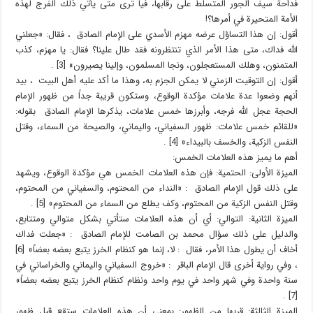
فداحة سيف الجور المتسلط على رقابها، فيا ترى متى يأتي ذلك الفرج لهذه
الأمة المتحيرة في أمرها؟!
أقول: إن هذا التساؤل عرضه مهزم الأسدي على الإمام الصادق ، فقال: «جعلني
الله فداك، متى هذا الأمر الذي تنتظرونه فقد طال علينا؟ فقال: يا مهزم، كذب
المتمنون، وهلك المستعجلون، ونجا المسلمون، وإلينا يصيرون» [3] .
أقول: إن التوقيت الزمني لا يمكن الجزم به، وهذا ما أكد عليه أهل البيت ، بيد
أنهم وضعوا عدة علامات مؤكدة الوقوع، وستكون قريبة جداً من ظهور الإمام
الحجة عجل الله فرجه، وأبرزها خمس علامات، يذكرها الإمام الصادق بقوله:
«للقائم خمس علامات: ظهور السفياني، واليماني، والصيحة من السماء، وقتل
النفس الزكية، والخسف بالبيداء» [4] .
أهم ما يميز هذه العلامات الخمس:
الميزة الأولى: الحتمية: فإن هذه العلامات الخمس هي مؤكدة الوقوع، ويشهد
على ذلك قول الإمام الصادق : «النداء من المحتوم، والسفياني من المحتوم،
وقتل النفس الزكية من المحتوم، وكف يطلع من السماء من المحتوم» [5] .
الميزة الثانية: التوالي: أي أن هذه العلامات ستأتي بشكل متوالي ومتتابع،
والدليل على ذلك سؤال محمد بن الصامت للإمام الصادق : «جعلت فداك
أخاف أن يطول هذا الأمر، فقال : لا، إنما هو كنظام الخرز يتبع بعضه بعضاً» [6]
، وفي رواية أخرى قال الإمام الباقر : «خروج السفياني واليماني والخراساني في
سنة واحدة وفي شهر واحد في يوم واحد ونظام كنظام الخرز يتبع بعضه بعضاً»
[7] .
الميزة الثالثة: قربها من الظهور: بمعنى أن هذه العلامات ستقع قبل ظهور