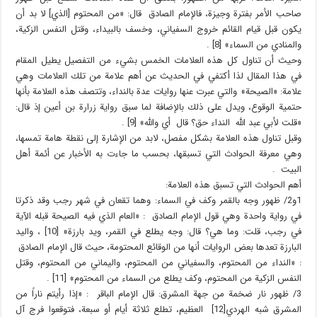
صاحب الأمر بفترة وجيزة، فالإمام الصادق قال: «من المحتوم [الذي] لا بد أن
يكون قبل قيام القائم خروج السفياني، وخسف بالبيداء، وقتل النفس الزكية،
والمنادي من السماء» [8] .
وحيث أن تناول كل هذه العلامات الخمس بشيء من التفصيل يطيل المقام
في هذا المقال لذا أكتفي في الحديث عن أهم علامة من تلك العلامات وهي
علامة: «الصيحة» والتي عبرت عنها روايات عدة بالنداء، وتتصف هذه العلامة بأنها
حتمية الوقوع، ويدل على ذلك بالإضافة لما سبق رواية زرارة بن أعين إذ قال:
«قلت لأبي عبد الله النداء حق؟ قال أي والله» [9] .
وقبل تناول هذه العلامة بشكل مفصل، لابد من الإشارة إلى نقطة هامة تمسها،
وهي معرفة الحوادث التي تسبقها، بحسب ما جاءت به الأخبار عن أئمة أهل
البيت .
أهم الحوادث التي تسبق هذه العلامة:
1و2/ ظهور وجه بالقمر وكف في السماء: وهما تقعان في شهر رجب وقد ذكرتا
في رواية واحدة وهي قول الإمام الصادق : «العام الذي فيه الصيحة قبله الآية
في رجب، قلت: وما هي؟ قال: وجه يطلع في القمر، ويد بارزة» [10] ، واليد
البارزة تعدها بعض الروايات أنها من الوقائع المحتومة، حيث قال الإمام الصادق
: «النداء من المحتوم، والسفياني من المحتوم، واليماني من المحتوم، وقتل
النفس الزكية من المحتوم، وكف يطلع من السماء من المحتوم» [11] .
3/ ظهور نار ضخمة من جهة المشرق: قال الإمام الباقر : «إذا رأيتم ناراً من
المشرق شبه الهردي[12] العظيم، تطلع ثلاثة أيام أو سبعة، فتوقعوا فرج آل