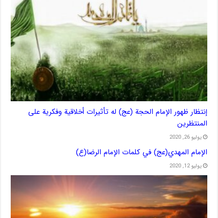
إنتظار ظهور الإمام الحجة (عج) له تأثیرات أخلاقیة وفکریة علی
المنتظرین
يوليو 26, 2020
الإمام المهدي(عج) في كلمات الإمام الرضا(ع)
يوليو 12, 2020