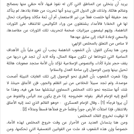
يريد أن يتخلى عن المناطق التي كان له نفوذ فيها، لأنه حظي منها بمصالح
وغنائم هائلة، ولذلك فإن الدول التي يبدو أنها تحررت من طغاة بلادها، لم يتأكد
بعد حقيقة أنها خلصت فعلاً من نير الاستعمار، أم أن ثمة مكائد ومؤامرات تحال
لها في الخفاء! فالأعداء يشتغلون من وراء الكواليس للالتفاف على الثورات
الناهضة، وإنهم ليضعون ميزانيات ضخمة لتحريف تلك الثورات عن مقاصدها،
والسعي لإعادة البلاد إلى سابق عهدها!
لا مناص من التعلق بالمخلص الإلهي:
ومن هنا يمكن القول: بأن الشعوب الناهضة يجب أن تعي ملياً بأن الأهداف
السامية التي تتوخاها لن تكون سهلة المنال، وأنه لابد أن تجد في دربها من
يقف حجر عثرة كأداء، والنصوص الإسلامية تؤكد بأن الأمة ستجد صعوبات هائلة
تحيل بينها وبين الوصول إلى ساحة العدل والسلام!
وإذا شعرت الشعوب بأن الطرق نحو الوصول إلى تلك الغايات النبيلة أضحت
موصدة، ولم تجد سبيلاً للخلاص من نير الظلم والجور، فإن الأعناق حينئذ لا
شك أنها ستتجه نحو ذلك المخلص السماوي لينتشلها مما هي فيه، وهذا ما
ألمع إليه الإمام الباقر بقوله: «فخروجه إذا خرج يكون عند اليأس والقنوط من
أن يروا فرجاً» [1] ، وقال الإمام العسكري : «وهو القائم الذي تمد إليه الأعناق
بالانتظار، فإذا امتلأت الأرض جوراً وظلماً خرج فملأها قسطاً وعدلاً» [2] .
لا توقيت لخروج القائد المخلص:
ومن هنا يتساءل العديد من الأحرار عن وقت خروج المخلص لهذه الأمة،
خصوصاً وإن هذه الشعوب قد ملت من القوانين التعسفية التي تحكمها، ومن