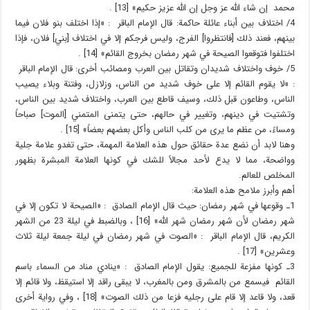
محمد إن شاء الله عز وجل إن الله عزيز حكيم» [13] .
4/ اختلاف بين أبناء عائلة حاكمة: قال الإمام الباقر : «إذا اختلف بنو فلان فيما
بينهم، فعند ذلك [فانتظروا] الفرج، وليس فرجكم إلا في اختلاف [بني] فلان، فإذا
اختلفوا فتوقعوا الصيحة في شهر رمضان بخروج القائم» [14] .
5/ خوف واختلاف شديدان وتقاتل بين العرب ومصائب أخرى: قال الإمام الباقر
: «لا يقوم القائم إلا على خوف شديد من الناس، وزلازل، وفتنة وبلاء يصيب
الناس، وطاعون قبل ذلك، وسيف قاطع بين العرب، واختلاف شديد بين الناس،
وتشتيت في دينهم، وتغيير في حالهم، حتى يتمنى المتمني [الموت] صباحاً
ومساءً، من عظم ما يرى من كلب الناس وأكل بعضهم بعضاً» [15] .
وهنا لابد أن نضع عدة حقائق حول هذه العلامة المهمة، حتى تغدو علامة جلية
وواضحة، مما لا يدع لأحد مجالاً للشك في كونها العلامة المبشرة بظهور
المخلص للعالم.
أهم وأبرز ملامح هذه العلامة:
1ـ وقوعها في شهر رمضان: حيث قال الإمام الصادق : «الصيحة لا تكون إلا في
شهر رمضان لأن شهر رمضان شهر الله» [16] ، وبالضبط في ليلة 23 من الشهر
الكريم، قال الإمام الباقر : «الصوت في شهر رمضان في ليلة جمعة ليلة ثلاث
وعشرين» [17] .
3ـ كونها مفزعة للجميع: يقول الإمام الصادق : «ينادي مناد من السماء باسم
القائم فيسمع من بالمشرق ومن بالمغرب، لا يبقى راقد إلا استيقظ، ولا قائم إلا
قعد، ولا قاعد إلا قام على رجليه فزعا من ذلك الصوت» [18] ، وفي رواية أخرى