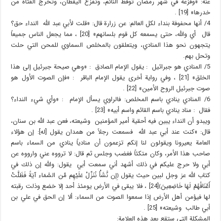
عنه: «وفزعة في شهر رمضان توقظ النائم، وتفزع اليقظان، وتخرج الفتاة من
خدرها» [19] .
4/ أنها محفوفة بنداء لكل العالم: عن زرارة قال: «قلت لأبي عبد الله النداء حق؟
قال أي والله، حتى يسمعه كل قوم بلسانهم» [20] ، مما يجعل الناس جميعاً
يتجهون نحو هذا المنادي، ويتعلقون بالمخلص السماوي للمحن التي حلت
وتحل بهم.
5/ المنادي هو جبرائيل : يقول الإمام الصادق : «وهي صيحة جبرئيل إلى هذا
الخلق» [21] ، وفي رواية أخرى يقول الإمام الباقر : «فإن الصوت الأول هو
صوت جبرئيل الروح الأمين» [22] .
6/ المنادي ينادي باسم المخلص: فالراوي يسأل الإمام : «وأي شيء النداء؟
فقال : مناد ينادي باسم القائم واسم أبيه» [23] .
ويبدو أن النداء يبين فيه أحقية أمير المؤمنين وشيعته، فعن عبد الله بن سنان،
قال: «كنت عند أبي عبد الله فسمعت رجلاً من همدان يقول [له]: إن هؤلاء
العامة يعيرونا ويقولون لنا إنكم تزعمون أن منادياً ينادي من السماء باسم
صاحب هذا الأمر، وكان متكئاً فغضب وجلس ثم قال: لا ترووه عني وارووه عن
أبي ولا حرج عليكم في ذلك أشهد أني سمعت أبي يقول: والله إن ذلك في
كتاب الله عز وجل لبين حيث يقول ﴿إِن نَّشَأْ نُنَزِّلْ عَلَيْهِم مِّن السَّمَاء آيَةً فَظَلَّتْ
أَعْنَاقُهُمْ لَهَا خَاضِعِينَ﴾[24] ، فلا يبقى في الأرض يومئذ أحد إلا خضع وذلت رقبته
لها فيؤمن أهل الأرض إذا سمعوا الصوت من السماء: ألا إن الحق في علي بن
أبي طالب وشيعته» [25] .
المشكلة التي ستقع بعد هذه العلامة: