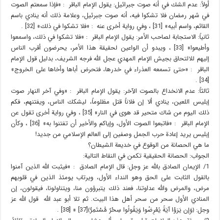
أولاً: عدم الشك في أنه صوت جبرائيل: يقول الإمام الباقر : «فإذا سمعتم الصوت
في شهر رمضان فلا تشكوا فيه، أنه صوت جبرئيل، وعلامة ذلك أنه ينادي باسم
القائم، واسم أبيه» [31] ، وفي رواية أخرى عنه : «فلا تشكوا في ذلك» [32] .
ثانياً: الاستجابة لصاحب الأمر: يقول الإمام الباقر : «فلا تشكوا في ذلك، واسمعوا
وأطيعوا» [33] ، ويبدو أن الواعين لحقيقة هذا الأمر، يحرضون أقرب الناس
إليهم للالتحاق بجيش الإمام المهدي عجل الله فرجه الشريف، بدليل قول الإمام
الباقر : «حتى تسمعه العذراء في خدرها، فتحرض أباها وأخاها على الخروج»
[34] .
ثالثاً: عدم الانخداع بالصوت الآخر: يقول الإمام الباقر : «وفي آخر النهار صوت
إبليس اللعين، ينادي ألا إن فلاناً قتل مظلوماً، ليشكك الناس، ويفتنهم، فكم
ذلك اليوم من شاك متحير قد هوى في النار» [35] ، وفي رواية أخرى تقول عن
الإمام الباقر : «فاتبعوا الصوت الأول، وإياكم والأخير أن تفتنوا به» [36] ، وكأن
إبليس يريد إعادة حرب الجمل وصفين إلى العالم الإسلامي من جديد!
ما هي الحصانة من الوقوع في خديعة الشيطان؟
الجواب: الحصانة الحقيقية تكمن في النقاط التالية:
1/ الإيمان الصادق بالله عز وجل: قال الإمام الصادق : «فيثبت الله الذين آمنوا
بالقول الثابت على الحق وهو النداء الأول، ويرتاب يومئذ الذين في قلوبهم
مرض، والمرض والله عداوتنا، فعند ذلك يتبرؤون منا، ويتناولونا، فيقولون، إن
المنادي الأول سحر من سحر أهل هذا البيت. ثم تلا أبو عبد الله قول الله عز
وجل: ﴿وَإِن يَرَوْا آيَةً يُعْرِضُوا وَيَقُولُوا سِحْرٌ مُّسْتَمِرٌّ﴾[37] » [38] .