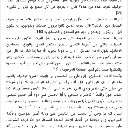
2/ معرفة هذه العلامات قبل وقوعها: سأل هشام بن سالم الإمام الصادق قائلاً:
«وكيف تعرف هذه من هذه؟ فقال : يعرفها من كان سمع بها قبل أن تكون»
[39] .
3/ التمسك بأهل البيت : سأل زرارة بن أعين الإمام الصادق قائلاً: «فمن يعرف
الصادق من الكاذب؟ قال: يعرفه الذين كانوا يروون حديثنا، ويقولون: إنه يكون
قبل أن يكون، ويعلمون أنهم هم المحقون الصادقون» [40] .
فعلينا التمسك بالوصايا المهمة التي أوصى بها أهل البيت لنكون على جادة
الصواب، والتي من أبرزها التحلي بالصبر وانتظار الفرج، والورع، ومحاسن
الأخلاق، يقول الإمام الصادق : «إن لنا دولة يجيء الله بها إذا شاء، ثم قال: من
سر أن يكون من أصحاب القائم فلينتظر وليعمل بالورع ومحاسن الأخلاق، وهو
منتظر، فان مات وقام القائم بعده كان له من الأجر مثل أجر من أدركه، فجدوا
وانتظروا هنيئا لكم أيتها العصابة المرحومة» [41] .
وكتب الإمام العسكري إلى علي بن الحسين بن بابويه القمي: «وعليك بالصبر
وانتظار الفرج، فان النبي قال: أفضل أعمال أمتي انتظار الفرج، ولا تزال شيعتنا
في حزن حتى يظهر ولدي الذي بشر به النبي ” يملا الأرض قسطاً وعدلاً كما
ملئت جوراً وظلماً ” فاصبر يا شيخي يا أبا الحسن علي «و» أْمر جميع شيعتي
بالصبر فإن الأرض لله يورثها من يشاء من عباده والعاقبة للمتقين، والسلام عليك
وعلى جميع شيعتنا، ورحمة الله وبركاته، وصلى الله على محمد وآله» [42] .
نسأل الله عز وجل أن يجعلنا من الثابتين على ولاية أمير المؤمنين والأئمة
الميامين، وأن يجعلنا من أنصار الإمام الحجة المنتظر عج الله فرجه الشريف،
وأن يحشرنا في زمرة الطيبين يوم القيامة، وصلى الله على محمد وعلى آله