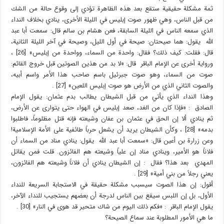
ثمة مشكلة حقيقية ستقع بعد هذه الظاهرة تؤدي إلى وقوع حالة من الشك
من قبل الناس، وهي ظهور صوت إبليس في الليلة الأخرى، ينادي بخلاف النداء
الذي سمعه الناس في الليلة السابقة، فعن هشام بن سالم قال: سمعت أبا عبد
الله يقول: هما صيحتان: صيحة في أول الليل، وصيحة في آخر الليلة الثانية،
قال: فقلت: كيف ذلك؟ فقال: واحدة من السماء، وواحدة من إبليس» [26] ،
ورواية أخرى عن الإمام الباقر قال: «لا بد من هذين الصوتين قبل خروج القائم:
صوت من السماء، وهو صوت جبرئيل باسم صاحب هذا الأمر واسم أبيه،
والصوت الثاني الذي من الأرض هو صوت إبليس اللعين» [27] .
وهذا النداء الذي يأتي من قبل الشيطان يطالب بدم عثمان: يقول الإمام
الصادق : «فإذا كان من الغد، صعد إبليس في الهواء حتى يتوارى عن الأرض،
ثم ينادي ألا إن الحق في عثمان بن عفان وشيعته فإنه قتل مظلوماً، فاطلبوا
بدمه» [28] ، وكأن الشيطان يريد أن يشعل حرباً طائفية على الأمة الإسلامية!
وعن زرارة بن أعين قال: «سمعت أبا عبد الله يقول: ينادي مناد من السماء أن
فلاناً هو الأمير، وينادي مناد إن علياً وشيعته هم الفائزون. قلت فمن يقاتل
المهدي بعد هذا؟ فقال : إن الشيطان ينادي أن فلاناً وشيعته هم الفائزون،
يعني رجلاً من بني أمية» [29] .
أقول: إن هذا الصوت سيسبب مشكلة حقيقة في الاستجابة السريعة للنداء
الأول، بل إن اللبس سيقع بين الناس لدرجة أن بعضهم يستجيب للنداء الآخر،
يقول الإمام الباقر : «فكم ذلك اليوم من شاك متحير قد هوى في النار» [30] .
ما هي الأمور المطلوبة عند سماع الصيحة؟