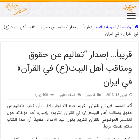
الرئيسية
/
العربیة
/
الاخبار
/
قريباً… إصدار “تعاليم عن حقوق ومناقب أهل البيت(ع)
في القرآن» في ايران
قريباً… إصدار “تعاليم عن حقوق
ومناقب أهل البيت(ع) في القرآن»
في ايران
فبراير 13, 2013
الاخبار
اضف تعليق
400 زيارة
أكّد المفسر الايراني للقرآن الكريم، فتح الله نجار زادكان، أن كتاب «تعاليم عن
حقوق ومناقب أهل البيت( ع) في القرآن الكريم» بإعتباره أحد مؤلفاته حول
التفسير الموضوعي للقرآن الكريم يكون قيد الإعداد، مضيفاً أن هذا الكتاب
ستتم طباعته قريباً.