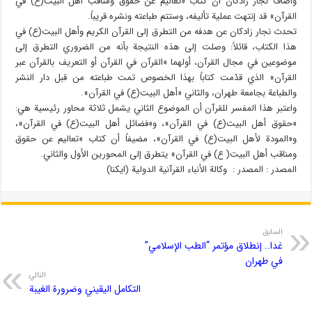
وأضاف نجار زادكان أن كتاب «تعاليم عن حقوق ومناقب أهل البيت(ع) في
القرآن» قد إنتهت عملية تأليفه، وستتم طباعته ونشره قريباً.
تحدث نجار زادكان عن هدفه من التطرق إلى القرآن الكريم وأهل البيت(ع) في
هذا الكتاب، قائلاً: وصلت إلى هذه النتيجة بأنه من الضروري التطرق إلى
موضوعين في مجال القرآن، أولهما «القرآن في القرآن أو التعريف بالقرآن عبر
القرآن» الذي قدّمت كتاباً بهذا الخصوص تمت طباعته من قبل دار النشر
والطباعة بجامعة طهران، والثاني «أهل البيت(ع) في القرآن».
واعتبر هذا المفسر للقرآن أن الموضوع الثاني يشمل ثلاثة محاور رئيسية هي:
«حقوق أهل البيت(ع) في القرآن»، و«فضائل أهل البيت(ع) في القرآن»،
و«المودة لأهل البيت(ع) في القرآن»، مضيفاً أن كتاب «تعاليم عن حقوق
ومناقب أهل البيت( ع) في القرآن» يتطرق إلى المحورين الأول والثاني.
المصدر : المصدر : وكالة الأنباء القرآنية الدولية (ايكنا)
السابق
غدا.. إنطلاق مؤتمر “الطب الإسلامي”
في طهران
التالي
التكامل اليقيني وضرورة الغيبة