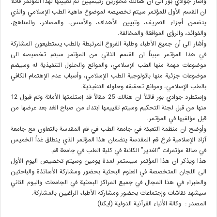
وأشار جوادي بور الى أن هنالك محورين رئيسيين تم تعيينها لهذا المؤتمر قائلاً
ان القسم الأول للمؤتمر سيتم تخصيصه لموضوع ماهية الطب الإسلامي والذي
يتضمن أجزاء التعريف، وتبيين الأهداف، والأسس، والمصادر، والمناهج،
والفوائد، والرؤى الموافقة والمخالفة.
وأشار الى أن جميع الأطباء وطلبة الفروع المرتبطة بالطب يستطيعون المشاركة
في هذا المؤتمر مبيناً ان القسم الثاني من المؤتمر سيتم تخصيصه الى
موضوعات مهمة منها الطب الإسلامي، والموانع والحلول التنفيذية له وسيضم
موضوعات جزئية منها باثولوجية الطب الإسلامي، وأسباب عدم الإهتمام الكافي
بالطب الإسلامي، وموانع تحقيقه وحلوله التنفيذية.
وإستطرد جوادي بور قائلاً ان هنالك 25 مقالاً قد إستلمتها الأمانة وتم قبول 12
منها من قبل لجنة التحكيم وسيتم تقييمها ابتداء من صباح الغد بعد عرضها من
قبل مؤلفيها في المؤتمر.
وأوضح ان منظمة التعبئة في جامعة الطب في قم المقدسة بالتعاون مع جامعة
آزاد الإسلامية فرع قم المقدسة ينضمان هذا المؤتمر الذي ينطلق غداً الخميس
في صالة مؤتمرات “الغدير” الكائنة في كلية الطب في جامعة قم.
هذا ويذكر ان هذا المؤتمر سيستمر لمدة يومين وسيتم تخصيص اليوم الأول
الى اللجان المتخصصة في العلوم البحثية بحضور ومشاركة الأساتذة والباحثين
والخبراء في هذا المجال في جميع المراكز البحثية في الجامعات واليوم الثاني
سيشهد نقاشات وإجتماعات بحضور ومشاركة الأطباء الراغبين بالمشاركة.
المصدر : وكالة الأنباء القرآنية الدولية (ايكنا)