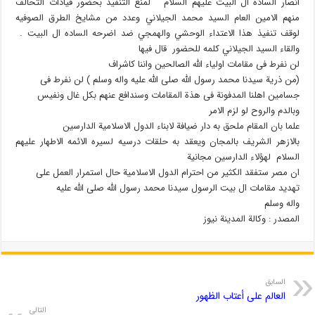
انصار الساده ال البيت عليهم السلام لمنع التنفيذ بحضور قيادات التحالف
منهم الامين العام السيد محمد الجيلاني وعدد من مشايخ الطرق الصوفيه
لوقف تنفيذ هذا الاعتداء الوحشي والهمجي ضد اضرحه الساده ال البيت .
والقاء السيد الجيلاني كلمه للحضور قال فيها
لن نفرط فى مقامات اولياء الله الصالحين واننا كاشراف
(من ذرية سيدنا محمد رسول الله صلى الله عليه واله وسلم ) لن نفرط فى
جسامين اهلنا المدفونة فى هذة المقامات وسندافع عنهم بكل غال ونفيس
وبالدم والروح لو لزم الامر
علما بان المقام ملحق به دار ضيافة لابناء الدول الاسلامية الدارسين
بالازهر الشريف بالمجان ويعقد به حلقات درسيه لسيره الائمه الاطهار عليهم
السلام لهؤلاء الدارسين مجانية
ان مصر ستفقد الكثير من احترام الدول الاسلامية حال استمرار العمل على
تهديد مقامات ال بيت الرسول سيدنا محمد رسول الله صلى الله عليه
واله وسلم
المصدر : وكالة المدينة نيوز
السابق
العالم على أعتاب الظهور
التالي