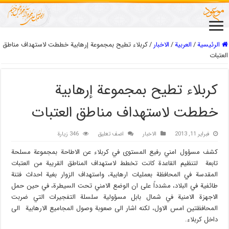
الرئيسية
/
العربیة
/
الاخبار
/
كربلاء تطيح بمجموعة إرهابية خططت لاستهداف مناطق
العتبات
كربلاء تطيح بمجموعة إرهابية
خططت لاستهداف مناطق العتبات
فبراير 11, 2013
الاخبار
اضف تعليق
346 زيارة
كشف مسؤول امني رفيع المستوى في كربلاء عن الاطاحة بمجموعة مسلحة
تابعة لتنظيم القاعدة كانت تخطط لاستهداف المناطق القريبة من العتبات
المقدسة في المحافظة بعمليات ارهابية، واستهداف الزوار بغية احداث فتنة
طائفية في البلاد، مشدداً على ان الوضع الامني تحت السيطرة، في حين حمل
الاجهزة الامنية في شمال بابل مسؤولية سلسلة التفجيرات التي ضربت
المحافظتين امس الاول، لكنه اشار الى صعوبة وصول المجاميع الارهابية الى
داخل كربلاء.