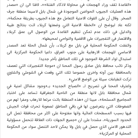
«القاعدة تقف وراء الهجمات في محاولة لاذكاء الفتنة»»، لافتا الى ان «مصدر
هذه العمليات الجيوب الحواضن الموجودة في شمال بابل لاسيما منطقة جرف
الصخر. وقال أن على القوات الامنية التعامل مع هذه الجيوب بطريقة محكمة»،
لكنه عاد ليوضح ان «الخطة الامنية التي وضعتها كربلاء اتت بنتائج طيبة
والدليل في ذلك عدم تمكن تنظيم القاعدة من الوصول الى عمق كربلاء
والاقتصار في التفجيرات على الاقضية والنواحي لمحيطها».
واتفقت الحكومة المحلية في بابل مع كربلاء، بأن شمال الحلة تعد المصدر
الاساسي للهجمات الارهابية على جنوب العراق، داعيا الحكومة المركزية الى
استبدال لواء الشرطة الموجود في تلك المناطق بآخر جديدا.
وذكر نائب محافظ بابل صادق رسول المحنا ان «موجة التفجيرات التي تعصف
بالمحافظة بين آونه واخرى خصوصا تلك التي وقعت في الشوملي والشاوي
تركت انطباعات سيئة عن الوضع الامني».
واعترف المحنا في تصريح لـ «الصباح الجديد» بـ»وجود مشاكل امنية في
شمال محافظة بابل لانها منطقة من الناحية الجغرافية تساعد على اختباء
المجاميع المسلحة»، مبينا ان «هذه المنطقة باتت مرتعا للارهاب ومفرا لهم من
الضغوطات التي يتعرضون لها في باقي المناطق لصعوبة تحرك قوات الجيش
فيها بسبب المسطحات المائية وانها مفتوحة على اكثر من محافظة تصل الى
الحدود السورية»، مشددا على ان «جميع الجهات ذات العلاقة تتحمل مسؤولية
التدهور الامني الذي حصل في بابل ولا يمكن لاحد التنصل سواء من الحكومة
المحلية او المركزية».