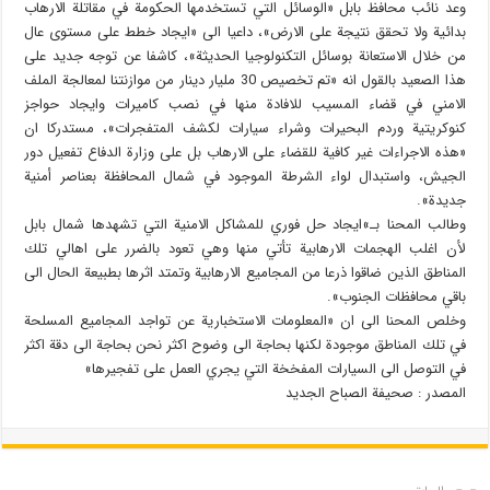
وعد نائب محافظ بابل «الوسائل التي تستخدمها الحكومة في مقاتلة الارهاب
بدائية ولا تحقق نتيجة على الارض»، داعيا الى «ايجاد خطط على مستوى عال
من خلال الاستعانة بوسائل التكنولوجيا الحديثة»، كاشفا عن توجه جديد على
هذا الصعيد بالقول انه «تم تخصيص 30 مليار دينار من موازنتنا لمعالجة الملف
الامني في قضاء المسيب للافادة منها في نصب كاميرات وايجاد حواجز
كنوكريتية وردم البحيرات وشراء سيارات لكشف المتفجرات»، مستدركا ان
«هذه الاجراءات غير كافية للقضاء على الارهاب بل على وزارة الدفاع تفعيل دور
الجيش، واستبدال لواء الشرطة الموجود في شمال المحافظة بعناصر أمنية
جديدة».
وطالب المحنا بـ»ايجاد حل فوري للمشاكل الامنية التي تشهدها شمال بابل
لأن اغلب الهجمات الارهابية تأتي منها وهي تعود بالضرر على اهالي تلك
المناطق الذين ضاقوا ذرعا من المجاميع الارهابية وتمتد اثرها بطبيعة الحال الى
باقي محافظات الجنوب».
وخلص المحنا الى ان «المعلومات الاستخبارية عن تواجد المجاميع المسلحة
في تلك المناطق موجودة لكنها بحاجة الى وضوح اكثر نحن بحاجة الى دقة اكثر
في التوصل الى السيارات المفخخة التي يجري العمل على تفجيرها»
المصدر : صحيفة الصباح الجديد