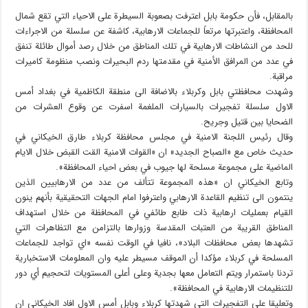
بالمقابل، فأن حكومة بابل اعترفت بصعوبة السيطرة على الاحياء التي تقع شمال
المحافظة، واعتبرتها مرتعاً للجماعات الارهابية، كاشفة عن سلسلة من الاجراءات
للحد من النشاطات الارهابية في تلك المناطق من خلال رصد أموال طائلة تنفق
في عدد من المرافق الأمنية في مقدمتها ردم البحيرات ونصب منظومة كاميرات
مراقبة.
وشهدت محافظتي بابل وكربلاء بالاضافة الى منطقة الكاظمية في بغداد أمس
الاول سلسلة تفجيرات بالسيارات الملغمة اسفرت عن وقوع العشرات من
الضحايا بين قتيل وجريح.
وقال رئيس اللجنة الامنية في مجلس محافظة كربلاء طارق الخيكاني في
حديث خاص مع «الصباح الجديد» ان «القوات الامنية القت القبض خلال الايام
الماضية على مجموعة مسلحة لها جيوب في بعض احياء المحافظة».
وتابع الخيكاني ان «هذه المجموعة تتألف من عدد من الارهابيين الذين
ينتمون الى تنظيم القاعدة الارهابي واعترفوا امام الجهات التحقيقية بأنهم ينون
القيام بعمليات ارهابية ذات طابع طائفي في المحافظة من خلال استهداف
المناطق القريبة من العتبات المقدسة وزوارها بالتزامن مع التظاهرات التي
تشهدها بعض محافظات البلاد»، نافيا في الوقت نفسه «اي تواجد للجماعات
المسلحة في كربلاء مؤكدا أن الموقف مسيطر عليه وان المعلومات الاستخبارية
تردنا باستمرار ويتم التعامل معها بجدية وعلى أعلى المستويات لتحجيم أي دور
للتنظيمات الارهابية في المحافظة».
وتعليقا على التفجيرات التي شهدتها كربلاء وبابل أمس الاول افاد الخيكاني ان