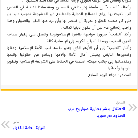
سوريا والعمل على الوقف الفوري لإراقة الدماء في هذا البلد الشقيق” .
وأضاف “الطيب” إن مأساة إخواننا في فلسطين ومقدساتنا الدينية في القدس
التي تعبث بها رياح المصالح الدولية والمطامع غير المشروعة توجب علينا بل
على كل محب للحق والحرية أن ننتصر لها وأن نرد عنها البغى والعدوان وهذا
واجب إنساني عام قبل أن يكون دينيا كذلك .
وأكد “الطيب” ضرورة مواجهة ظاهرة الإسلاموفوبيا والعمل على إظهار سماحة
الدين الحنيف ورسالة القرآن الكريم إلى الإنسانية كافة .
وأشار “الطيب” إلى أن الأزهر الذي يعتبر نفسه قلب الأمة الإسلامية وعقلها
وضميرها النابض يعيش آمال الأمة وآلامها ويدافع عن حقوقها وقيمها
ومقدساتها إلى جانب مهمته العلمية في الحفاظ على الشريعة الإسلامية وتطوير
علومها وأبحاثها .
المصدر : موقع اليوم السابع
السابق
الاحتلال ينشر بطارية صواريخ قرب
الحدود مع سوريا
التالي
النيابة العامة للفقهاء