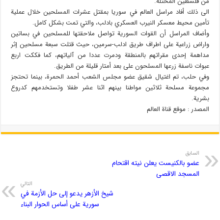
من فلسطين المحتلة.
الى ذلك أفاد مراسل العالم في سوريا بمقتل عشرات المسلحين خلال عملية
تأمين محيط معسكر النيرب العسكري بادلب، والتي تمت بشكل كامل.
وأضاف المراسل أن القوات السورية تواصل ملاحقتها للمسلحين في بساتين
واراض زراعية على اطراف طريق ادلب-سرمين، حيث قتلت سبعة مسلحين إثر
مداهمة إحدى مقراتهم بالمنطقة ودمرت عددا من آلياتهم، كما فككت اربع
عبوات ناسفة زرعها المسلحون على بعد أمتار قليلة من الطريق.
وفي حلب، تم اغتيال شقيق عضو مجلس الشعب أحمد الحمرة، بينما تحتجز
مجموعة مسلحة ثلاثين مواطنا بينهم اثنا عشر طفلا وتستخدمهم كدروع
بشرية.
المصدر : موقع قناة العالم
السابق
عضو بالكنيست يعلن نيته اقتحام
المسجد الاقصى
التالي
شيخ الأزهر يدعو إلى حل الأزمة في
سورية على أساس الحوار البناء