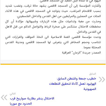
اليهود في ما سماه جبل المعبد أي المسجد الاقصى.
وأشارت المؤسسة إلى أن المسجد الاقصى يشهد حالة ترقب، وغضب شديد
بسبب الاقتحام المرتقب، حيث يتواجد في المسجد الاقصى في هذه الاثناء
المئات من المصلين والمرابطين من اهل القدس والداخل الفلسطيني.
وحذرت من مغبة وتداعيات مثل هذه الزيارات وشبيهاتها، مؤكدة أن كل
مخططات الاحتلال ستنكسر على صخرة الرباط والتواصل الدائم من قبل الاهل
في القدس والداخل.
ودعت مؤسسة الاقصى القمة الاسلامية الى اتخاذ المواقف والقرارات التي
تتناسب وحجم المخاطر التي يتعرض لها المسجد الاقصى ومدينة القدس
المحتلة عموما.
المصدر: جريدة “الزمان” العراقية
السابق
خطيب جمعة واشنطن السابق:
الهوليود تعمل كآداة لتحقيق التطلعات
الصهيونية
التالي
الاحتلال ينشر بطارية صواريخ قرب
الحدود مع سوريا