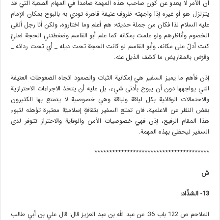
أن الأمر لا يعدو عن كون صاحب هذه المهمة صامداً في المهام الصعبة التي قد
يتزلزل هو أو غيره إذا واجهته ظروف عنيفة قاهرة تودي به بالبوح بمكان الإمام
عليه السلام لذا فكان من جملة حديثه: هم أعلم وما اختاروه، ولكن أنا رجل ألقى
الخصوم وأناظرهم ولو علمت بمكانه كما علم أبو القاسم وضغطتني الحجة لعليّ
كنت أدلّ على مكانه، وأبو القاسم لو كانت الحجة تحت ذيله _ أي تحت ردائه _
وقرّض بالمقاريض ما كشف الذيل عنه.
إذن فأهم ما يميز السفير هي إمكانية الثبات والصمود اتجاه الضغوطات العنيفة
التي يواجهها دون أن يبوح بأدنى شيء، بل عليه أن يتخذ الاجراءات الاحترازية
والاحتمالات الوقائية بكل لياقة ولباقة وهي خصوصية لا يتمتع بها الكثيرون
بغض النظر عن الاعلمية، فان تمتع السفير بثقافةٍ إسلاميّة معتبرة تؤهله لتبوء
هذا المقام الرفيع، إذن فهي خصوصيات الأمن والوقاية والاحتراز تتوفر لدى
السفير ليحظى بهذه المهمة.
***************************************
ش
13- الشذّاد:
الملاحم ص 122 باب 36: عن عبد الله بن عبد العزيز قال: قال علي بن أبي طالب