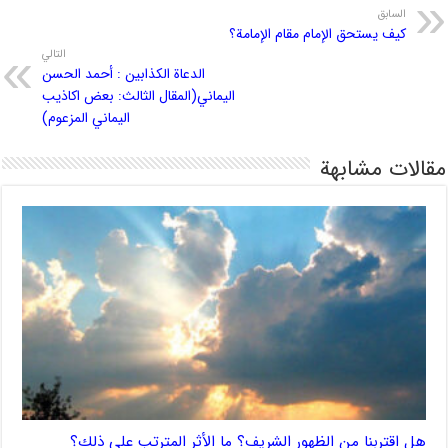
السابق
كيف يستحق الإمام مقام الإمامة؟
التالي
الدعاة الکذابین : أحمد الحسن
الیماني(المقال الثالث: بعض اكاذيب
اليماني المزعوم)
مقالات مشابهة
هل اقتربنا من الظهور الشريف؟ ما الأثر المترتب على ذلك؟