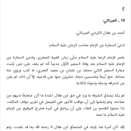
ع
18 ـ العبرتائي:
أحمد بن هلال الكرخي العبرتائي.
ادعى السفارة عن الإمام صاحب الزمان عليه السلام.
عاصر الإمام الرضا عليه السلام حتّى زمان الغيبة الصغرى، وادعى السفارة عن
الإمام عليه السلام بعد وفاة السفير الأوّل مدعياً أنه لم يقف على نص يُثبت
سفارة السفير الثاني محمّد بن عثمان بن سعيد العمري، له كتب وروى عنه
جماعة، حج أربعاً وخمسين حجة، عشرون منها على قدميه، إلاّ أن ذلك لم يغن
عن انحرافه ودجله ودعواه الكاذبة.
لم يكد يصدّق الشيعة ما ورد في حق ابن هلال لشدة ما كان متعارفاً لديهم من
صلاحه، ولم يلتفتوا إلى أن عواقب الأمور هي الفيصل في تقرير موقف المكلف،
لذا حملوا القاسم بن العلاء على أن يراجع في أمره فخرج التوقيع عن الإمام
عليه السلام ما نصه:
(قد كان أمرنا نفذ إليك في المتصنّع ابن هلال لا رحمه الله بما قد علمت، ولم