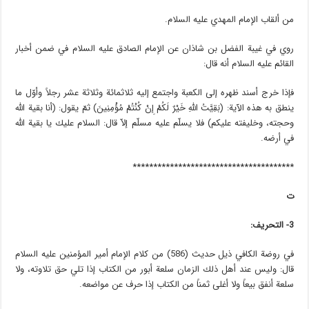
من ألقاب الإمام المهدي عليه السلام.
روي في غيبة الفضل بن شاذان عن الإمام الصادق عليه السلام في ضمن أخبار
القائم عليه السلام أنه قال:
فإذا خرج أسند ظهره إلى الكعبة واجتمع إليه ثلاثمائة وثلاثة عشر رجلاً وأوّل ما
ينطق به هذه الآية: (بَقِيَّتُ اللَّهِ خَيْرٌ لَكُمْ إِنْ كُنْتُمْ مُؤْمِنِينَ) ثمّ يقول: (أنا بقية الله
وحجته، وخليفته عليكم) فلا يسلّم عليه مسلّم إلاّ قال: السلام عليك يا بقية الله
في أرضه.
***************************************
ت
3- التحريف:
في روضة الكافي ذيل حديث (586) من كلام الإمام أمير المؤمنين عليه السلام
قال: وليس عند أهل ذلك الزمان سلعة أبور من الكتاب إذا تلي حق تلاوته، ولا
سلعة أنفق بيعاً ولا أغلى ثمناً من الكتاب إذا حرف عن مواضعه.