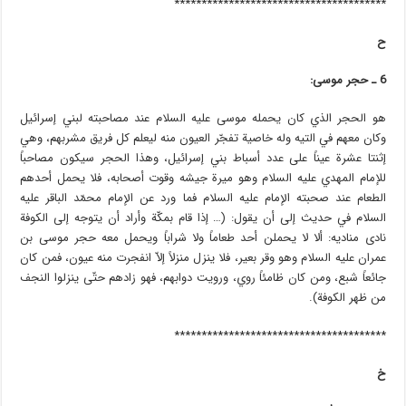
***************************************
ح
6 ـ حجر موسى:
هو الحجر الذي كان يحمله موسى عليه السلام عند مصاحبته لبني إسرائيل
وكان معهم في التيه وله خاصية تفجّر العيون منه ليعلم كل فريق مشربهم، وهي
إثنتا عشرة عيناً على عدد أسباط بني إسرائيل، وهذا الحجر سيكون مصاحباً
للإمام المهدي عليه السلام وهو ميرة جيشه وقوت أصحابه، فلا يحمل أحدهم
الطعام عند صحبته الإمام عليه السلام فما ورد عن الإمام محمّد الباقر عليه
السلام في حديث إلى أن يقول: (… إذا قام بمكّة وأراد أن يتوجه إلى الكوفة
نادى مناديه: ألا لا يحملن أحد طعاماً ولا شراباً ويحمل معه حجر موسى بن
عمران عليه السلام وهو وقر بعير، فلا ينزل منزلاً إلاّ انفجرت منه عيون، فمن كان
جائعاً شبع، ومن كان ظامئاً روي، ورويت دوابهم، فهو زادهم حتّى ينزلوا النجف
من ظهر الكوفة).
***************************************
خ