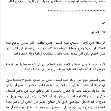
ببغداد وخسف ببلدة البصرة ودماء تسفك بها وخراب دورها وفناء يقع في اهلها.
***************************************
س
12 ـ السفير:
الواسطة بين الإمام المهدي عليه السلام وبين قواعده، فلم يتسنَ للإمام عليه
السلام أن يعيش في أوساط شيعته كما كان آباؤهK، بل اضطر إلى الغيبة عن
أعين النظام الذي كان يتوعد بقتله وإنهاء التطلعات لإقامة دولة الحق والعدل.
إلاّ أن ذلك لا يُبرر انقطاع الإمام عليه السلام عن قواعده وحرمانها من قيادته
وتوجيهاته، لذا فاسلوب السفارة هو الحل الأمثل في هذا المضمار.
يُعين السفير بعهدٍ من الإمام عليه السلام ضمن مواصفاتٍ خاصةٍ لا يعلمها سوى
الإمام، إلاّ أن القدر المتيقن من الشروط المتوفرة لدى شخص السفير أن يكون
ثقةً صدوقاً مؤتمناً ديناً، ولا يكون بالضرورة هو الأعلم، فرب من عاصر السفارة
وتكون له من الأهلية العلمية بمكان إلاّ أن الاختيار يقع على غيره، ولعل ما
صرّح به أبو السهل النوبختي الذي كان يتوقع الكثير من الناس أن ترسو مهمة
السفارة عليه في حين عهد بها إلى الحسين بن روح، فلما سُئل عن ذلك أوضح