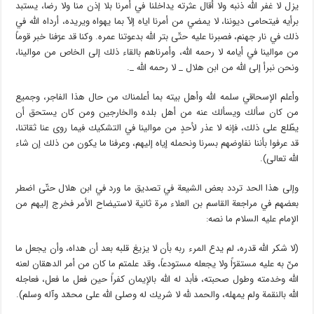
يزل لا غفر الله ذنبه ولا أقال عثرته يداخلنا في أمرنا بلا إذن منا ولا رضا، يستبد
برأيه فيتحامى ديوننا، لا يمضي من أمرنا اياه إلاّ بما يهواه ويريده، أرداه الله في
ذلك في نار جهنم، فصبرنا عليه حتّى بتر الله بدعوتنا عمره. وكنا قد عرّفنا خبر قوماً
من موالينا في أيامه لا رحمه الله، وأمرناهم بالقاء ذلك إلى الخاص من موالينا،
ونحن نبرأ إلى الله من ابن هلال _ لا رحمه الله _.
وأعلم الإسحاقي سلمه الله وأهل بيته بما أعلمناك من حال هذا الفاجر، وجميع
من كان سألك ويسألك عنه من أهل بلده والخارجين ومن كان يستحق أن
يطّلع على ذلك، فإنه لا عذر لأحدٍ من موالينا في التشكيك فيما روى عنا ثقاتنا،
قد عرفوا بأننا نفاوضهم بسرنا ونحمله إياه إليهم، وعرفنا ما يكون من ذلك إن شاء
الله تعالى).
وإلى هذا الحد تردد بعض الشيعة في تصديق ما ورد في ابن هلال حتّى اضطر
بعضهم في مراجعة القاسم بن العلاء مرة ثانية لاستيضاح الأمر فخرج إليهم من
الإمام عليه السلام ما نصه:
(لا شكر الله قدره، لم يدع المرء ربه بأن لا يزيغ قلبه بعد أن هداه، وأن يجعل ما
منّ به عليه مستقرّاً ولا يجعله مستودعاً، وقد علمتم ما كان من أمر الدهقان لعنه
الله وخدمته وطول صحبته، فأبد له الله بالإيمان كفراً حين فعل ما فعل، فعاجله
الله بالنقمة ولم يمهله، والحمد لله لا شريك له وصلى الله على محمّد وآله وسلم).