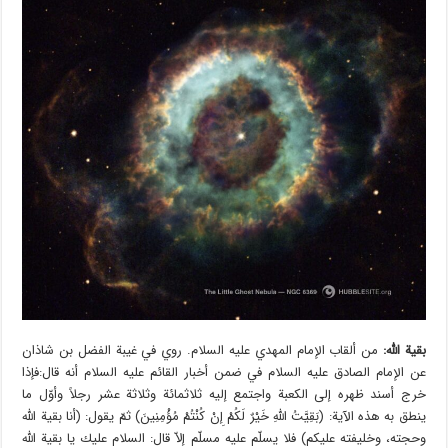
بقية الله:
من ألقاب الإمام المهدي عليه السلام. روي في غيبة الفضل بن شاذان
عن الإمام الصادق عليه السلام في ضمن أخبار القائم عليه السلام أنه قال:فإذا
خرج أسند ظهره إلى الكعبة واجتمع إليه ثلاثمائة وثلاثة عشر رجلاً وأوّل ما
ينطق به هذه الآية: (بَقِيَّتُ اللَّهِ خَيْرٌ لَكُمْ إِنْ كُنْتُمْ مُؤْمِنِينَ) ثمّ يقول: (أنا بقية الله
وحجته، وخليفته عليكم) فلا يسلّم عليه مسلّم إلاّ قال: السلام عليك يا بقية الله