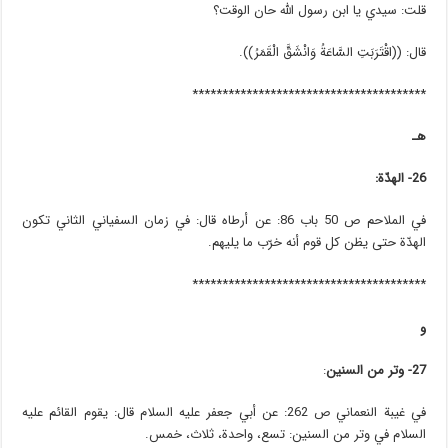
قلت: سيدي يا ابن رسول الله حان الوقت؟
قال: ((اقْتَرَبَتِ السَّاعَةُ وَانْشَقَّ الْقَمَرُ)).
***************************************
هـ
26- الهدّة:
في الملاحم ص 50 باب 86: عن أرطاه قال: في زمان السفياني الثاني تكون
الهدّة حتى يظن كل قوم أنه خرّب ما يليهم.
***************************************
و
27- وتر من السنين
:
في غيبة النعماني ص 262: عن أبي جعفر عليه السلام قال: يقوم القائم عليه
السلام في وتر من السنين: تسع، واحدة، ثلاث، خمس.