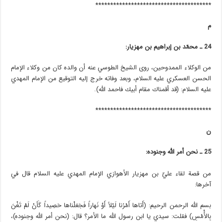
***************************************
م
24 ـ محمّد بن إبراهيم بن مهزيار:
من الوكلاء الممدوحين، روى الشيخ الطوسي عنه أن والده كان من وكلاء الإمام
الحسن العسكري عليه السلام، وبعد وفاته خرج إليه التوقيع من الإمام المهدي
عليه السلام: (قد أقمناك مقام أبيك فاحمد الله).
***************************************
ن
25 ـ نحن أمر الله وجنوده:
من قصة لقاء عليّ بن مهزيار الأهوازي الإمام المهدي عليه السلام قال في
آخرها:
بسم الله الرحمن الرحيم: (أَتاها أَمْرُنا لَيْلاً أَوْ نَهاراً فَجَعَلْناها حَصِيداً كَأَنْ لَمْ تَغْنَ
بِالأَْمْسِ) فقلت: سيدي يا ابن رسول الله ما الأمر؟ قال: (نحن أمر الله وجنوده)،