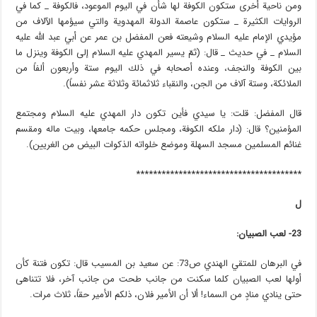
ومن ناحية أخرى ستكون الكوفة لها شأن في اليوم الموعود، فالكوفة _ كما في
الروايات الكثيرة _ ستكون عاصمة الدولة المهدوية والتي سيؤمها الآلاف من
مؤيدي الإمام عليه السلام وشيعته فعن المفضل بن عمر عن أبي عبد الله عليه
السلام _ في حديث _ قال: (ثمّ يسير المهدي عليه السلام إلى الكوفة وينزل ما
بين الكوفة والنجف، وعنده أصحابه في ذلك اليوم ستة وأربعون ألفاً من
الملائكة، وستة آلاف من الجن، والنقباء ثلاثمائة وثلاثة عشر نفساً).
قال المفضل: قلت: يا سيدي فأين تكون دار المهدي عليه السلام ومجتمع
المؤمنين؟ قال: (دار ملكه الكوفة، ومجلس حكمه جامعها، وبيت ماله ومقسم
غنائم المسلمين مسجد السهلة وموضع خلواته الذكوات البيض من الغريين).
***************************************
ل
23- لعب الصبيان:
في البرهان للمتقي الهندي ص73: عن سعيد بن المسيب قال: تكون فتنة كأن
أولها لعب الصبيان كلما سكنت من جانب طحت من جانب آخر، فلا تتناهى
حتى ينادي منادٍ من السماء! ألا أن الأمير فلان، ذلكم الأمير حقاً، ثلاث مرات.