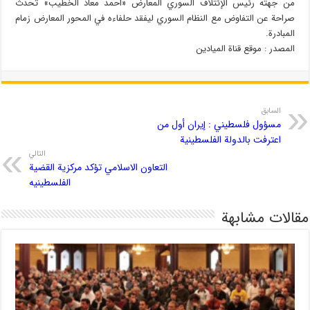
من جهته رئيس الإئتلاف السوري المعارض «أحمد معاذ الخطيب» تحدث
صراحة عن التفاوض مع النظام السوري ليفقد حلفاءه في المحور المعارض زمام
المبادرة.
المصدر : موقع قناة الميادين
السابق
مسؤول فلسطيني : إیران أول من
اعترفت بالدولة الفلسطینیة
التالي
التعاون الاسلامي تؤكد مركزية القضية
الفلسطينیه
مقالات مشابهة