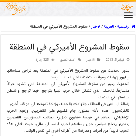
الرئيسية
/
العربیة
/
الاخبار
/
سقوط المشروع الأميركي في المنطقة
سقوط المشروع الأميركي في المنطقة
فبراير 5, 2013
الاخبار
اضف تعليق
325 زيارة
يدور الحديث عن سقوط المشروع الأميركي في المنطقة بعد تراجع سياساتها
وظهور إتهامات ومواقف متباينة داخل الحلف الواحد.
الحديث يدور عن سقوط المشروع الأميركي في المنطقة التي تشهد حراكاً
متسارعاً. فالحلف الذي تشكل خلال حرب ليبيا يتراجع، فيما تراجع واشنطن
سياستها في المنطقة.
إضافة إلى تغير في المواقف وإتهامات بالجملة، وإعادة تموضع في مواقف أخرى.
فالفرنسيون هذه الأيام يصبّون جام غضبهم على القطريين. وزعيم الحزب
الإشتراكي الحاكم في فرنسا «هارون ديزير» يطالب المسؤولين القطريين
بتقديم إيضاح سياسي حول إنتقادهم لحرب فرنسا في مالي، حيث تلاقي هذه
الحرب تأييداً من أطراف ومعارضة من أطراف أخرى في نفس الوقت.