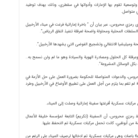
وتوسعية تقوم بها الإمارات وأدواتها في سقطرى، وذلك بهدف توطيد
 متواصل.
طرى رمزي محروس، عبر بيان أن ” باخرة إماراتية فرغت في ميناء الأرخبيل
سلطات المحلية ومحاولة واضحة لعرقلة تنفيذ اتفاق الرياض”.
ة وميليشيا الانتقالي وتشجيع الفوضى التي يشهدها الأرخبيل”.
رقلة كل الحلول ومصادرة الهوية والسيادة وهو ما لم ولن نسمح به..
كل الوسائل المشروعة”.
محروس، والدعوات المتواصلة للحكومة بضرورة العمل على حل الأزمة في
ة لم تقم بما يلزم من أجل العمل على تطبيع الأوضاع في الأرخبيل وطرد
بات عسكرية أفرغتها سفينة إماراتية وصلت إلى الميناء.
فظ رمزي محروس، أن السفينة (تكريم) التابعة لمؤسسة خليفة للأعمال
ادمة من أبوظبي، كانت تحمل مركبات عسكرية تم التحفظ عليها.
وأضاف: “أثناء عملية التفريغ وجدد عدد 13 سيارة و6 باصات وهي مركبات عسكرية تم ادخالها لرصيف الميناء على الرغم من