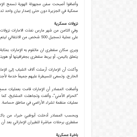
سمكية في الجزيرة دون حتى إصدار بيان واحد تد
نزولات عسكرية
وفي الثامن من شهر مارس نفذت الامارات نزولا
على عملية تسجيل 500 شخص من الانتقالي ليتم نقلهم عبر الطيران الإماراتي من المحافظة إلى أبوظبي.
ويرى سكان سقطرى ان ماتقوم به الإمارات بمثا
يتعلق باليمن، أو يربط سقطرى بجغرافيتها أو هويتها 
وأكدت أن الإمارات أرسلت آلاف الشباب إلى الإما
الخارج، وتسعى للسيطرة عليهم جميعاً خدمة لأجند
وأضافت المصادر أن الإمارات قامت بعمليات مس
“الحزام الأمني”، وألغت وتجاهلت المشايخ، كما ت
عمليات منظمة لشراء الأراضي في مناطق حساسة.
وبحسب المصادر أدخلت أبوظبي خبراء من باكست
سقطرى برحلات مباشرة للطيران الإماراتي بعد أن 
باخرة عسكرية