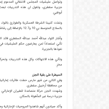
وتواصل مليشيات المجلس الانتقالي المدعوم إم
جزيرة سقطرى، وتقول ان هذه التدريبات تبعث 
أبوظبي.
ونفذت كتيبتا الشرطة العسكرية والطوارئ باللواء 
بالسلاح المتوسط بي 10 و12.7 بالإضافة إلى رشاشات الأربيجي.
وأشار اللواء عبدالله أحمد عبدالله السقطري قائد
تأتي استعداداً لمن يعارضون حكم المليشيات ف
نفوذها بالجزيرة.
وتأتي هذه الانتهاكات وكل هذه التدريبات وتحر
مخزٍ.
السيطرة على بقية الجزر
وفي الثاني من شهر مارس حطت طائرات إماراتية ف
من محافظة أرخبيل سقطرى.
وشهدت الجزر حركة متصاعدة للطيران الإماراتي
جزيرة درسة غير المأهولة بالسكان.
وأكد صيادون أنهم شاهدوا المروحيات الإماراتية