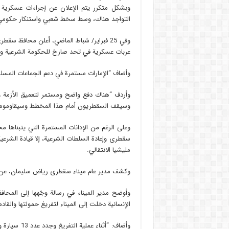
وبشكل متكرر يتم الإعلان عن إجراءات عسكرية 
التواجد هناك، وسط سخط شعبي واستنكار حكومي
وفي 25 فبراير/ شباط الماضي، أعلن محافظ سق
عربات عسكرية في تحد صارخ للحكومة الشرعية وال
وأضاف “الإمارات مستمرة في دعم الجماعات المسلح
وأردف “هناك دفع واضح ومستمر لتعميق الأزمة وع
وسيقف السقطريون أمام هذا المخطط وسيقاوموه ب
وعلى الرغم من الإدانات المستمرة التي يتبناها 
سقطرى وإعادة السلطات الشرعية، إلا قيادة الشرعي
مليشيا الانتقالي.
وكشف مدير عام ميناء سقطرى رياض سليمان، عن مرك
وأوضح مدير الميناء في رسالة وجّهها إلى المحا
الإنسانية دخلت إلى الميناء لتفريغ حمولتها والق