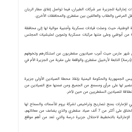
إماراتية للجزيرة عبر شركات الطيران، فيما تواصل إغلاق مطار الريان
 المرضى والطلاب والعالقين بين سقطرى والمحافظات الأخرى.
دة الوطنية، حيث وصلت قيادات عسكرية وأجنبية موالية لها إلى محافظة
ة من أبوظبي وعلى متنها مركبات عسكرية وتموين لمليشيات المجلس
ع من شهر مارس حيث أعرب صياديون سقطريون عن استنكارهم وتخوفهم
درسة) التابعة لأرخبيل سقطرى والواقعة على مقربة من الجزيرة الأم في
يس الجمهورية والحكومة اليمنية بإنقاذ محطة الصيادين الأولى جزيرة
حضير لها على مرأى ومسمع من الجميع ومن ضمنها منع الصيادين من
نطلاقة للصيادين السقطريين من حين لآخر.
الي للإمارات بمنح تصاريح وتراخيص لشركة بروم للأسماك والسماح لها
بالاصطياد في المياه البحرية السقطرية وتضييق الخناق على أكثر من 7 ألف صياد سقطري والذي يضاعف من معاناتهم،
الإماراتية بالتخطيط لاحتلال جزيرة درسة والتي تعد من أهم مواقع