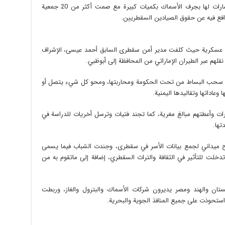
وأضافوا أصبحت سفن مجهولة الهوية تسمح الإمارات لها بجرف الأسماك بكميات كبيرة مع صمت أكثر من 20 جمعية
افع فيه عن حقوق الصيادين السقطريين.
ت عسكرية حيث كلفت مدير أمن سقطرى السابق أحمد عيسى، الإشراف
بة سحب البساط من تحت الحكومة ومحاربتها، ومحو كل شيء يتصل أو
وعاداتها وتقاليدها اليمنية.
رات وأعطتهم مبالغ مغرية، كما تجند فتيات وترسل أخريات للدراسة في
تها.
ح ميداني لجمع بيانات الأسر في سقطرى، وجندت الشباب فيما يسمى
دخلت للتأثير في الثقافة والتراث السقطري، إضافة إلى ماتقوم به من
ان والهند ومصر يديرون شركات الأسماك والبترول والغاز، وربطت
استحوذت على جميع المنافذ الجوية والبحرية.