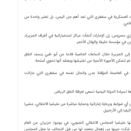
بات العسكرية في سقطرى التي تعد أهم جزر اليمن، بل تعتبر واحدة من
المي.
رمزي محروس، إن الإمارات أنشأت مراكز استخباراتية في أطراف الجزيرة،
ون في مؤسسة خليفة والهلال الأحمر.
لى الجزيرة خلال الساعات الماضية قادما من أبو ظبي ينسف اتفاق
لم تتمكن الأجهزة الأمنية من تفتيشها ويعتقد أنها تحوي أسلحة.
د في العاصمة المؤقتة عدن والحال نفسه في سقطرى التي مازالت
 لسيادة الدولة اليمنية تسعى لعرقلة اتفاق الرياض.
أي ضوابط وبرعاية إماراتية وحماية مباشرة من مليشيا الانتقالي، مشيرا
ليا إلى الأرخبيل.
ا مليشيا المجلس الانتقالي الجنوبي، في يونيو/ حزيران من العام
ي شكت حينها من إهمال متعمد لها من قبل التحالف ما جعل المجلس