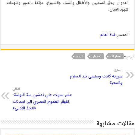
العدوان بحق المدنيين والأطفال والنساء والشيوخ، موثقة بالصور وشهادات
شهود العيان.
المصدر:
قناة العالم
الوسوم
أنصار الله
العدوان
الیمن
السابق
سورية كانت وستبقى بلد السلام
والمحبة
التالي
عشر سنوات على تدشين سدّ النهضة:
تقهقُر الطموح المصري إلى ضمانات
«الحدّ الأدنى»
مقالات مشابهة