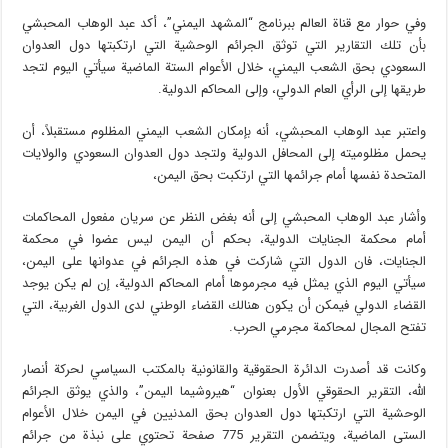
وفي حوار مع قناة العالم ببرنامج “المشهد اليمني”، أكد عبد الوهاب المحبشي
بأن تلك التقارير التي توثق الجرائم الوحشية التي ارتكبتها دول العدوان
السعودي بحق الشعب اليمني، خلال الأعوام الستة الماضية سيأتي اليوم لتجد
طريقها إلى الرأي العام الدولي، وإلى المحاكم الدولية.
واعتبر عبد الوهاب المحبشي، أنه بإمكان الشعب اليمني المظلوم مستقبلاً، أن
يحمل مظلوميته إلى المحافل الدولية ولتجد دول العدوان السعودي والولايات
المتحدة نفسها أمام جرائمها التي ارتكبت بحق اليمن،
وأشار عبد الوهاب المحبشي إلى أنه بغض النظر عن سريان مفعول المحاكمات
أمام محكمة الجنايات الدولية، بحكم أن اليمن ليس عضوا في محكمة
الجنايات، فان الدول التي شاركت في هذه الجرائم في عدوانها على اليمن،
سيأتي اليوم الذي يمثل فيه مجرموها أمام المحاكم الدولية، إن لم يكن يوجد
القضاء الدولي فيمكن أن يكون هنالك القضاء الوطني لدى الدول الغربية، التي
تفتح المجال لمحاكمة مجرمي الحرب.
وكانت قد أصدرت الدائرة الحقوقية والقانونية بالمكتب السياسي لحركة أنصار
الله، التقرير الحقوقي الأول بعنوان “هيروشيما اليمن”، والذي يوثق الجرائم
الوحشية التي ارتكبتها دول العدوان بحق المدنيين في اليمن خلال الأعوام
الستى الماضية، ويتضمن التقرير 775 صفحة تحتوي على نبذة من جرائم