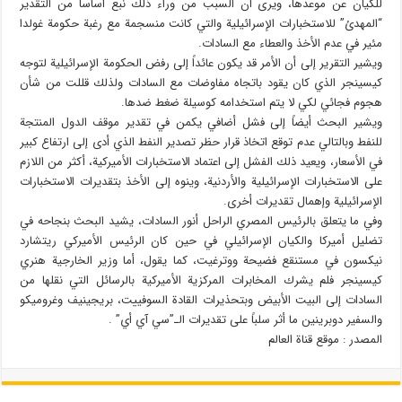
للكيان عن موعدها، ويرى أن السبب من وراء ذلك نبع أساساً من التقدير
“المهدئ” للاستخبارات الإسرائيلية والتي كانت منسجمة مع رغبة حكومة غولدا
مئير في عدم الأخذ والعطاء مع السادات.
ويشير التقرير إلى أن الأمر قد يكون عائداً إلى رفض الحكومة الإسرائيلية لتوجه
كيسينجر الذي كان يقود باتجاه مفاوضات مع السادات ولذلك قللت من شأن
هجوم فجائي لكي لا يتم استخدامه كوسيلة ضغط ضدها.
ويشير البحث أيضاً إلى فشل أضافي يكمن في تقدير موقف الدول المنتجة
للنفط وبالتالي عدم توقع اتخاذ قرار حظر تصدير النفط الذي أدى إلى ارتفاع كبير
في الأسعار، ويعيد ذلك الفشل إلى اعتماد الاستخبارات الأميركية، أكثر من اللازم
على الاستخبارات الإسرائيلية والأردنية، وينوه إلى الأخذ بتقديرات الاستخبارات
الإسرائيلية وإهمال تقديرات أخرى.
وفي ما يتعلق بالرئيس المصري الراحل أنور السادات، يشيد البحث بنجاحه في
تضليل أميركا والكيان الإسرائيلي في حين كان الرئيس الأميركي ريتشارد
نيكسون في مستنقع فضيحة ووترغيت، كما يقول، أما وزير الخارجية هنري
كيسينجر فلم يشرك المخابرات المركزية الأميركية بالرسائل التي نقلها من
السادات إلى البيت الأبيض وبتحذيرات القادة السوفييت، بريجينيف وغروميكو
والسفير دوبرينين ما أثر سلباً على تقديرات الـ”سي آي أي” .
المصدر : موقع قناة العالم