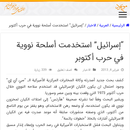
الرئيسية
/
العربیة
/
الاخبار
/
“إسرائيل” استخدمت أسلحة نووية في حرب أكتوبر
“إسرائيل” استخدمت أسلحة نووية
في حرب أكتوبر
فبراير 4, 2013
الاخبار
اضف تعليق
339 زيارة
كشف بحث جديد أصدرته وكالة المخابرات المركزية الأميركية الـ “سي آي إي”
وجود احتمال ان يكون الكيان الإسرائيلي قد استخدم سلاحه النووي خلال
حرب أكتوبر 1973 التي وقعت بينه وبين مصر وسوريا.
ويشير البحث وفقاً لما نشرته صحيفة “هآرتس” إلى امتلاك الكيان لمخزون
نووي قد يكون استخدمه، أو وضعه رهن الاستخدام، وهو يقفز عن يوم التاسع
من أكتوبر، الذي وصفته منشورات سابقة أنه موعد صدرت فيه عن الكيان
الاسرائيلي أشارات باتخاذ “خطوات يائسة”.
ويتناول البحث فشل الاستخبارات الأميركية في رصد الحرب وإعطاء إنذار مسبق