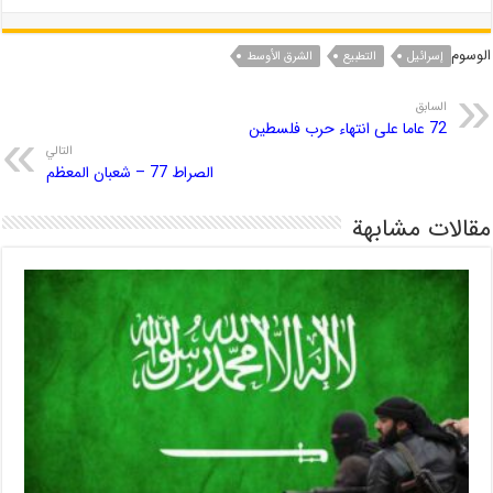
الوسوم
إسرائیل
التطبیع
الشرق الأوسط
السابق
72 عاما على انتهاء حرب فلسطين
التالي
الصراط 77 – شعبان المعظم
مقالات مشابهة