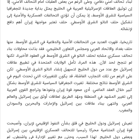
لبناء تحالف أمني دفاعي. وعلى الرغم من بعض العقبات أمام التحالف الأمني​​، إلا
إن توثيق العلاقات الإسرائيلية العربية في الخليج يمثل بداية جديدة للجغرافيا
السياسية للشرق الأوسط، إذ يمكن أن تؤدي التحالفات العسكرية والأمنية إلى
تشكيل حلف الناتو الشرق الأوسطي. حلف تعتبر مواجهة إيران أهم دافع
لإنشائه.
تاريخيا، ظهرت العديد من التحالفات الأمنية والدفاعية في الشرق الأوسط. منها
حلف بغداد والاتحاد العربي ومجلس التعاون الخليجي. فقد بذلت محاولات بناء
تحالف عسكري مشابه لحلف الناتو في الشرق الأوسط في العقود الأخيرة، لكنها
لم تنجح لحد الآن. هذه المرة، تأمل الولايات المتحدة في تطبيع علاقات
إسرائيل مع عدد من دول الخليج لتسهيل إنشاء الناتو الشرق الأوسطي. لكن
على الرغم من تلك التجارب الفاشلة، قد يكون للتغييرات التي تحدث اليوم في
الشرق الأوسط نتائج مختلفة. تغيرت الجغرافيا السياسية للشرق الأوسط بشكل
كبير خلال العقد الماضي. أدى صعود قوة إيران ونفوذها وتراجع القوى العربية
إلى تغيير المشهد في المنطقة ومهّد الطريق لعلاقات أوثق بين إسرائيل والعالم
العربي. وانتهى ببناء علاقات بين إسرائيل والإمارات والبحرين والسودان
والمغرب.
تعيش إسرائيل ودول الخليج في قلق بشأن النفوذ الإقليمي لإيران، وأصبحت
قوة إيران المتنامية محركا رئيسيا للتحالف العسكري الإقليمي بين إسرائيل
وبعض دول الخليج. لهذا السبب، وحتى مع تغيير الإدارة في واشنطن، لم