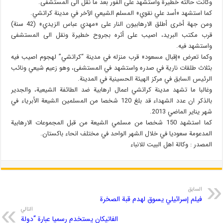
وكانت حالته خطيرة واستشهد على الفور بعد ما نقل الى المستشفى.
كما استشهد «أسد علي نقوي» المسلم الشيعي الآخر في مدينة كراتشي.
ومن جهة أخرى أطلق الارهابيون النار على «مهدي عباس الزيدي» (42 سنة)
قرب مكتب البريد، اصيب على أثره بجروح خطيرة ونقل الى المستشفى
واستشهد فيه.
وكما تعرض «إقبال مسعود» قرب منزله في مدينة “كراتشي” لهجوم اصيب فيه
بثلاث طلقات نارية في صدره واستشهد في المستشفى، وهو زعيم شيعي ونائب
الرئيس السابق في مركز الهيئة الحسينية في المدينة.
وغالبا ما تشهد مدينة كراتشي اعمال ارهابية ضد الطائفة الشيعية، والجدير
بالذكر ان عدد الشهداء قد بلغ 120 شخصا من المسلمين الشيعة الأبرياء في
شهر يناير الماضي 2013.
كما استشهد 150 شخصا من مسلمي الشيعة من قبل المجموعات الارهابية
المدعومة سعوديا في خلال الشهر الواحد في مختلف انحاء باكستان.
المصدر : وكالة اهل البيت للانباء
السابق
فيلم إسرائيلي يسوق لهدم قبة الصخرة
التالي
الفاتيكان يستخدم رسميا عبارة “دولة