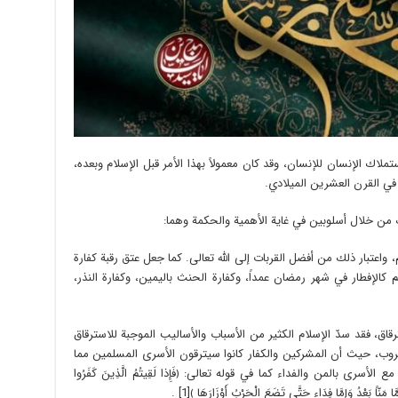
لاك الإنسان للإنسان، وقد كان معمولاً بهذا الأمر قبل الإسلام وبعده،
في القرن العشرين الميلادي.
 من خلال أسلوبين في غاية الأهمية والحكمة وهما:
 واعتبار ذلك من أفضل القربات إلى الله تعالى. كما جعل عتق رقبة كفارة
م كالإفطار في شهر رمضان عمداً، وكفارة الحنث باليمين، وكفارة النذر،
رقاق، فقد سدّ الإسلام الكثير من الأسباب والأساليب الموجبة للاسترقاق
حروب، حيث أن المشركين والكفار كانوا سيترقون الأسرى المسلمين مما
سرى بالمن والفداء كما في قوله تعالى: ﴿فَإِذا لَقِيتُمُ الَّذِينَ كَفَرُوا
مَنّاً بَعْدُ وَإِمَّا فِدَاء حَتَّى تَضَعَ الْحَرْبُ أَوْزَارَهَا ﴾[1] .