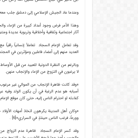
وعندما عاد الجيش الإسلامي إلى دمشق جلب معه 30 ألف جارية بكر كما جاء عن بعض المؤرخين
وهذا الأمر فرض وجود أعداد كبيرة من الإماء وا
آثار اجتماعية وثقافية وأخلاقية وتربوية عديدة ومت
وقد تعامل الإمام السجاد تعاملاً إنسانياً راقياً م
العديد منهم إلى أعضاء فاعلين ومؤثرين في المجتم
وبالرغم من النظرة الدونية للعبيد من قبل الأوساط 
لا يرغبون في التزوج من الإماء والإنجاب منهن.
«وقد كانت ظاهرة الإنجاب من الموالي غير مرغوب 
أسبابه هو عدم الرغبة في أن يكون الولد وفيه عر
كفاءته او احترام الناس إليه، حتى كان موقع الإمام 
«وكان أهل المدينة يكرهون اتخاذ أمهات الأولاد 
وورعاً، فرغب الناس حينئذٍ في السراري»[6] .
وقد كسر الإمام السجاد ظاهرة عدم الزواج من ا
والحسب أحد مما شجع الآخرين على التزوج منهن، 