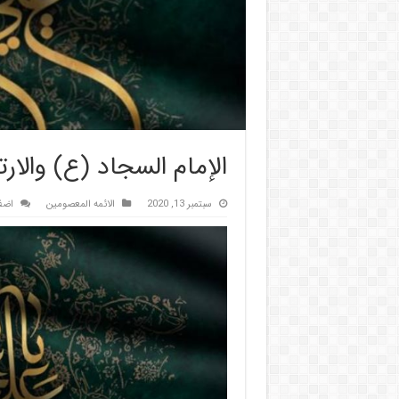
الإمام السجاد (ع) والارتق
سبتمبر 13, 2020
الائمه المعصومين
اضف