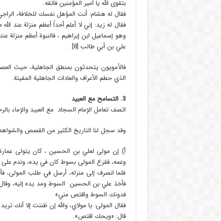
بتقوى الله يا أمير المؤمنين فاتقه.
فقال له هشام: أنت المؤهل نفسك للخلافة، الراجي ل
فقال له زيد: إني لا أعلم أحداً أعظم منزلة عند ال
وهو إسماعيل ابن إبراهيم ، فالنبوة أعظم منزلة عند
علي بن أبي طالب [8] .
فالأمويون يتحدثون بمنطق الجاهلية، حيث العصبية
الذي حطم الأعراف والعادات الجاهلية المقيتة.
3. التسامح مع العبيد
اتصف تعامل الإمام السجاد مع العبيد والإماء بال
وقد سجل لنا التاريخ الكثير من القصص والشواهد 
أ‌) إن مولى لعلي بن الحسين ، كان يتولى عمارة ضي
وغمه، فقرع المولى بسوط كان في يده، وندم على 
فلما انصرف إلى منزله، أرسل في طلب المولى، فأتا
فأخذ علي بن الحسين السوط ومد يده إليه، وقال: 
فدونك السوط واقتص مني»
فقال المولى: يا مولاي، والله إن ظننت إلا أنك تر
قال: «ويحك اقتص».