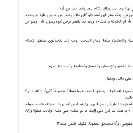
ها؟ وما أنت وذاك، لا أم لك، وإنما أنت من أمة!
له من نبي بعثه وهو ابن أمة، فلو كان ذلك يقصر عن منتهى غاية لم يبعث،
 الله أم الخلافة يا هشام؟ وبعد فما يقصر برجل أبوه رسول الله: وهو ابن
 والاستعلاء بينما الإمام السجاد وابنه زيد يتحدثون بمنطق الإسلام
رحمة والعفو والإحسان والصفح والتواضع والتسامح معهم.
على ذلك، ومنها:
عة له، فجاء ليطلعها فأصاب فيها فساداً وتضييعاً كثيراً، غاظه ما رآه
ذلك.
ه فوجده عارياً والسوط بين يديه، فظن أنه يريد عقوبته، فاشتد خوفه،
« يا هذا، قد كان مني إليك ما لم يتقدم مني مثله، وكانت هفوة وزلة،
يد عقوبتي، وأنا مستحق للعقوبة، فكيف اقتص منك؟!