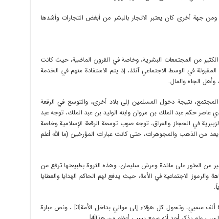
ومن جهة أخرى كان يعتبر الاتجار بالبشر من أبغض التجارات وأشدها
ي الكثير من المجتمعات البشرية، وخاصة في القرون الماضية، حيث كانت
المقبولة في الوسط الاجتماعي آنئذ، إذ يتم الاستفادة منهم في الخدمة
وأهل الجاه والمال.
المجتمع، نتيجة دخول المسلمين إلى بلاد أخرى، والتوسع في الرقعة
لذي عاصر حكم عبد الملك بن مروان وابنه الوليد بن عبد الملك، توجه عبد
لزبيرية في الحجاز والعراق، توجه صوب توسعة الرقعة الإسلامية وخاصة
 يعد من الذهب والمجوهرات، حتى كانت عبارات المؤرخين (ما الله أعلم
من العثور على مائدة وعرش سليمان، وهذه الثروة بطبيعتها ترفع من
الرموز الاجتماعية في الأمة، حيث يدفع لهم الحاكم الهدايا والعطايا
ً.
وكذلك غنم المسلمون من هذه البلاد أكثر من 60 ألف مسبي، وتحول كل هؤلاء إلى موالي بداخل الأمة[3] ، ونص عبارة
بي ولم يذكر أحد أنه سمع بسبي أعظم من هذا[4] .