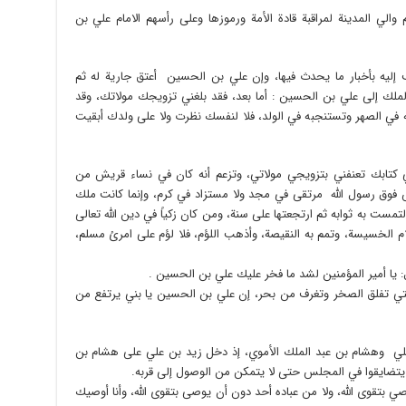
الي المدينة لمراقبة قادة الأمة ورموزها وعلى رأسهم الامام علي بن
 إليه بأخبار ما يحدث فيها، وإن علي بن الحسين أعتق جارية له ثم
لملك إلى علي بن الحسين : أما بعد، فقد بلغني تزويجك مولاتك، وقد
ي الصهر وتستنجبه في الولد، فلا لنفسك نظرت ولا على ولدك أبقيت
ي كتابك تعنفني بتزويجي مولاتي، وتزعم أنه كان في نساء قريش من
 فوق رسول اللَّه مرتقى في مجد ولا مستزاد في كرم، وإنما كانت ملك
تمست به ثوابه ثم ارتجعتها على سنة، ومن كان زكياً في دين اللَّه تعالى
ام الخسيسة، وتمم به النقيصة، وأذهب اللؤم، فلا لؤم على امرئ مسلم،
ال: يا أمير المؤمنين لشد ما فخر عليك علي بن الحسين .
 التي تفلق الصخر وتغرف من بحر، إن علي بن الحسين يا بني يرتفع من
 علي وهشام بن عبد الملك الأموي، إذ دخل زيد بن علي على هشام بن
 يتضايقوا في المجلس حتى لا يتمكن من الوصول إلى قربه.
صي بتقوى الله، ولا من عباده أحد دون أن يوصى بتقوى الله، وأنا أوصيك