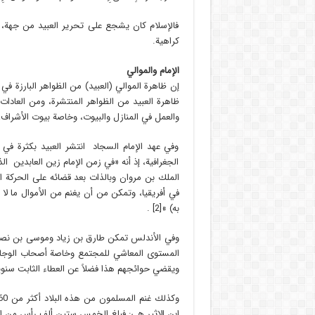
فالإسلام كان يشجع على تحرير العبيد من جهة، 
كراهية.
الإمام والموالي
إن ظاهرة الموالي (العبيد) من الظواهر البارزة ف
ظاهرة العبيد من الظواهر المنتشرة، ومن العادات 
والعمل في المنازل والبيوت، وخاصة بيوت الأشراف، 
وفي عهد الإمام السجاد انتشر العبيد بكثرة في 
الجغرافية، إذ أنه «في زمن الإمام زين العابدين ا
الملك بن مروان وبالذات بعد قضائه على الحركة ا
في أفريقيا، وتمكن من أن يغنم من الأموال ما لا
به) »[2] .
وفي الأندلس تمكن طارق بن زياد وموسى بن نصير 
المستوى المعاشي للمجتمع وخاصة أصحاب الوجاهة و
ويقضي حوائجهم هذا فضلاً عن العطاء الثابت سنويا
ابن الاثير هي: فبلغ الخمس ستين ألف رأس من الس