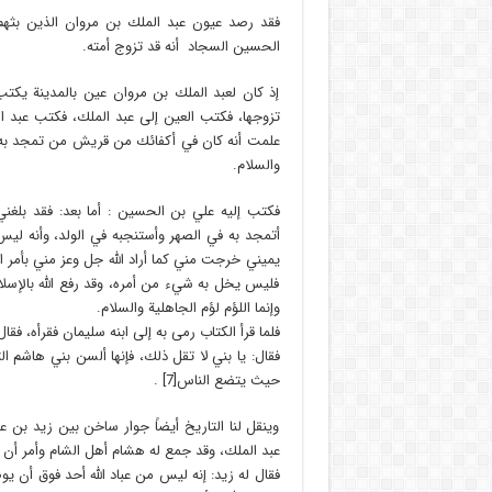
فقد رصد عيون عبد الملك بن مروان الذين بثهم و
الحسين السجاد أنه قد تزوج أمته.
إذ كان لعبد الملك بن مروان عين بالمدينة يكتب
تزوجها، فكتب العين إلى عبد الملك، فكتب عبد ا
علمت أنه كان في أكفائك من قريش من تمجد به ف
والسلام.
فكتب إليه علي بن الحسين : أما بعد: فقد بلغن
أتمجد به في الصهر وأستنجبه في الولد، وأنه ليس
يميني خرجت مني كما أراد اللَّه جل وعز مني بأمر ال
فليس يخل به شيء من أمره، وقد رفع اللَّه بالإسل
وإنما اللؤم لؤم الجاهلية والسلام.
فلما قرأ الكتاب رمى به إلى ابنه سليمان فقرأه، فق
فقال: يا بني لا تقل ذلك، فإنها ألسن بني هاشم
حيث يتضع الناس[7] .
وينقل لنا التاريخ أيضاً جوار ساخن بين زيد بن
عبد الملك، وقد جمع له هشام أهل الشام وأمر أن
فقال له زيد: إنه ليس من عباد الله أحد فوق أن يو