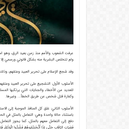
عرفت الشعوب والأمم منذ زمن بعيد الرق، وهو استم
ولم تتخلص البشرية منه بشكل قانوني ورسمي إلا 
وقد شجع الإسلام على تحرير العبيد وعتقهم، وذلك
الأسلوب الأول: التشجيع على تحرير العبيد وعتقهم،
للعديد من الأخطاء والجنايات التي يرتكبها المسل
وكفارة قتل شخص عن طريق الخطأ…. وغيرها.
الأسلوب الثاني: غلق كل المنافذ الموجبة إلى الاست
باستثناء حالة واحدة وهي: التعامل بالمثل في ال
دفع إلى التعامل معهم بالمثل، كما يجوز التعامل مع الأ
فَضَرْبَ الرِّقَابِ حَتَّى إِذَا أَثْخَنتُمُوهُمْ فَشُدُّوا الْوَثَاقَ فَإِمَّا 