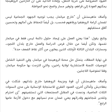
القيود المفروضة على حرية التنقل، وإعادة التأكيد على أن النازحين الروهينجا
يمكنهم العودة إلى قراهم، وتوفير مسار واضح نحو المواطنة.
وأضاف ماهيستش أن “خارج ميانمار، يجب توجيه الجهود الجماعية ليس
لضمان كرامة الروهنغيا ورفاههم فحسب، بل أيضاً للحفاظ على آمالهم وتحسين
آفاق مستقبلهم.
وتابع يقول: “هذا يعني العمل على إيجاد حلول دائمة ليس فقط في ميانمار
نفسها، ولكن أيضا من خلال فرص الدراسة والعمل خارج بلدان اللجوء،
ومسارات البلدان الثالثة لأولئك الذين يعانون من أكثر نقاط الضعف حدة”.
في نهاية المطاف، يتمثل حل محنة الروهينجا في ميانمار، وفي التنفيذ الشامل
لتوصيات اللجنة الاستشارية لولاية راخين، والتي التزمت بها حكومة ميانمار،
وفقا لمفوضية اللاجئين.
وأضاف ماهيستش أن قوة وعزيمة الروهنغيا خارج بلدانهم، شكلت في
بنغلاديش وأماكن أخرى، العمود الفقري للاستجابة الإنسانية على مدى السنوات
الثلاث الماضية، ودعمت في المقابل المجتمعات التي تستضيفهم. “إن احترام
وتقدير شجاعتهم وقدراتهم يعني ضمان عدم نسيانهم مع دخول الأزمة عامها
الرابع”.