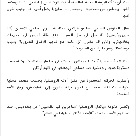
ومنذ أن بدأت الأزمة الصحية العالمية، أبلغت الوكالة عن زيادة في عدد الورهنغيا
الذين ينتقلون من بنغلاديش وميانمار إلى ماليزيا ودول أخرى في جنوب شرق
آسيا.
وقال المفوض السامي، فيليبو غراندي، بمناسبة اليوم العالمي للاجئين (20
حزيران/يونيو): “لا حل في ظل الفقر المدقع وقلة الفرص في مخيمات
بنغلاديش، والآن قد يقترن كل ذلك مع تدابير الإغلاق الضرورية بسبب
كوفيد-19، وهو ما زاد من الصعوبات”.
ومنذ 25 أغسطس/ آب 2017، يشن الجيش في ميانمار ومليشيات بوذية، حملة
عسكرية ومجازر وحشية ضد مسلمي الروهنغيا في إقليم أراكان.
وأسفرت الجرائم المستمرة عن مقتل آلاف الروهنغيا، بحسب مصادر محلية
ودولية متطابقة، فضلا عن لجوء قرابة مليون إلى بنغلاديش، وفق الأمم
المتحدة.
وتعتبر حكومة ميانمار، الروهنغيا “مهاجرين غير نظاميين” من بنغلاديش، فيما
تصنفهم الأمم المتحدة “الأقلية الأكثر اضطهادا في العالم”.