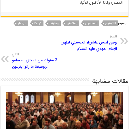
المصدر: وكالة الأناضول للأنباء
الوسوم
اللاجئين
المسلمون
بنغلادش
روهینغا
کورونا
میانمار
السابق
وضع أسس عاشوراء الحسيني لظهور
الإمام المهدي عليه السلام
التالي
3 سنوات من المجازر.. مسلمو
الروهينغا ما زالوا ينزفون
مقالات مشابهة