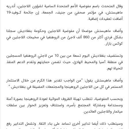
وقال المتحدث باسم مفوضية الأمم المتحدة السامية لشؤون اللاجئين، أندريه
ماهيستش، في مؤتمر صحفي من جنيف، الجمعة، إن جائحة كـوفيد-19
أضافت تعقيدات إضافية.
وأضاف ماهيستش موضحًا أن مفوضية اللاجئين وحكومة بنغلاديش سجلتا
بشكل فردي أكثر من 860 ألف لاجئ من الروهنغيا في مخيمات اللاجئين في
كوكس بازار.
وتستضيف بنغلاديش اليوم تسعة من بين 10 من لاجئي الروهنغيا المسجلين
في منطقة آسيا والمحيط الهادئ، حيث تضمن حمايتهم وتقدم الدعم المنقذ
للحياة لهم.
وأضاف ماهيستش يقول: “من الواجب تقدير هذا الكرم من خلال الاستثمار
المستمر في كل من اللاجئين الروهينجا والمجتمعات المضيفة في بنغلاديش.”
وبحسب المفوضية، تتطلب تهيئة الظروف المواتية لعودة الروهينجا بصورة آمنة
ومستدامة ومشاركة المجتمع بأسره، واستئناف وتعزيز الحوار بين سلطات
ميانمار واللاجئين العائدين.
وسيتطلب ذلك أيضا تدابير أخرى تساعد على بناء الثقة. وتشمل التدابير رفع