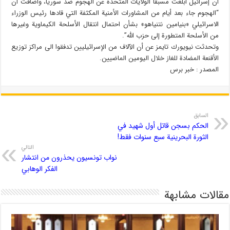
أن إسرائيل أبلغت مسبقاً الولايات المتحدة عن الهجوم ضد سوريا، وأضافت أن
“الهجوم جاء بعد أيام من المشاورات الأمنية المكثفة التي قادها رئيس الوزراء
الاسرائيلي «بنيامين نتنياهو» بشأن احتمال انتقال الأسلحة الكيماوية وغيرها
من الأسلحة المتطورة إلى حزب الله”.
وتحدثت نيويورك تايمز عن أن الآلاف من الإسرائيليين تدفقوا الى مراكز توزيع
الأقنعة المضادة للغاز خلال اليومين الماضيين.
المصدر : خبر برس
السابق
الحكم بسجن قاتل أول شهيد في
الثورة البحرينية سبع سنوات فقط!
التالي
نواب تونسيون يحذرون من انتشار
الفكر الوهابي
مقالات مشابهة