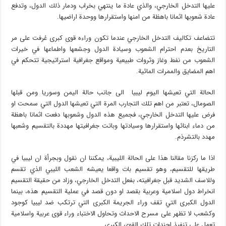
عليها التدخل الخارجي، والذي عادة ما ينتهي بخراب ودمار ذلك الدول، وتدفع
عادة شعوبها اثمانا باهظة من امنها واستقرارها ووحدة اراضيها.
تتضاعف تكاليف التدخل الخارجي عندما تكون وراءه قوى كبرى عُرفت على مر
التاريخ بعدم احترام الشعوب وسيادة الدول وجشعها واطماعها في خيرات
الشعوب من نفط وغاز وثروات طبيعية ومواقع جغرافية استراتيجية تتحكم في
اهم المضايق والممرات المائية.
الحالة التي تعيشها اليوم ليبيا الى جانب حالة اليمن وسوريا ومن قبلها
الصومال، تعتبر من اهم تلك التجارب المرة التي تعيشها الدول التي سمحت او
فرض عليها التدخل الخارجي، فجميع هذه الدول وشعوبها دفعت اثمانا باهظة
من دماء ابنائها واستقرارها وسيادتها وباتت جغرافيتها مهددة بالتقسيم وشعبها
مهدد بالتشرذم.
اذا ما ركزنا مقالنا هذا على الحالة الليبية، يمكننا ان نقول وبجرأة ان ليبيا في
طريقها للتقسيم، وهو تقسيم بات واقعا يعيشه الشعب الليبي الذي تقسم
وللاسف الشديد قبل جغرافيته، بفعل التدخل الخارجي، وزاد من حقيقة التقسيم
انخراط دول اسلامية وعربية بقصد او دون قصد في عملية التقسيم هذه، بينما
الدول الكبرى التي تقف وراء الجريمة الكبرى التي ترتكب ضد ليبيا كوجود
وكشعب لا تظهر على مسرح الاحداث وتحاول الاختباء وراء قوى عربية واسلامية
تعمل على تنفيذ اجندات تلك القوى الكبرى.