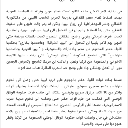
في بداية الامر تدخل حلف الناتو تحت غطاء عربي وفرته له الجامعة العربية
بهدف اسقاط نظام معمر القذافي بذريعة تحرير الشعب الليبي من دكتاتورية
القذافي ونشر الديمقراطية في ربوع ليبيا، ولكن لم يمر وقت طويل على سقوط
القذفي حتى بدأ السلاح والرجال في الدخول الى ليبيا من قوى عربية واسلامية
تحت اشراف امريكي وغربي واضح، ليتقاتل الليبيون تحت يافطات عريضة حتى
انتهى بهم الامر بليبيا ان تتحول الى “ليبيا الشرقية وعاصمتها بنغازي” يحكمها
اللواء حفتر المدعوم من مصر والامارات والسعودية، و “ليبيا الغربية وعاصمتها
طرابلس” التي تخضع لحكومة “الوفاق الوطني” التي يغلب عليها التوجه
الاخواني والمدعومة من تركيا وقطر، واللافت ان مريكا تشجع وتحرض الجميع
دون ان تعمل وبشكل جاد على وضع حد للحرب الدائرة هناك منذ اعوام.
عندما بدات قوات اللواء حفتر بالهجوم على غرب ليبيا حتى وصل الى تخوم
طرابلس بدعم مصري سعودي اماراتي ، ارسلت تركيا الاسلحة وخبراء اتراك
واكثر من 10 الاف مرتزق سوري وتونسي للقتال الى جانب قوات حكومة الوفاق
الوطني التي تمكنت من طرد قوات حفتر حتى وصلت الى تخوم مدينة سرت
الاستراتيحية، عندها اعلن الرئيس المصري عبدالفتاح السيسي ان الخط الممتد
من سرت شمالا وحتى الجفرة جنوبا يعتبر خطا احمر بالنسبة لمصر وان بلاده
ستتدخل في حال واصلت قوات حكومة الوفاق الوطني المدعومة من تركيا وقطر
هجومها على سرت والجفرة.