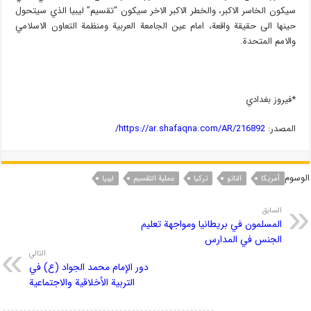
سيكون الخاسر الاكبر، والخطر الاكبر الاخر سيكون “تقسيم” ليبيا الذي سيتحول
حينها الى حقيقة واقعة، امام عين الجامعة العربية ومنظمة التعاون الاسلامي
والامم المتحدة.
*فيروز بغدادي
المصدر:
https://ar.shafaqna.com/AR/216892/
الوسوم
أمریکا
الناتو
ترکیا
عملية التقسيم
لیبیا
السابق
المسلمون في بريطانيا ومواجهة تعليم
الجنس في المدارس
التالي
دور الإمام محمد الجواد (ع) في
التربية الأخلاقية والاجتماعية