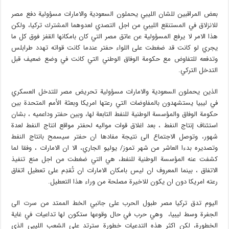
بعض المراقبين للشان الليبي يحملون السعودية والامارات مسؤولية دفع مصر
للانزلاق في المستنقع الليبي من اجل التصدي لعدوهما المشترك تركيا، ولكن
هذا الامر لا يرفع المسؤولية عن عاتق مصر التي كان بامكانها القفز فوق كل ما
يجري لو كانت قد ضغطت على اللواء حفتر عندما كانت قواته تهدد طرابلس
وتدفعه للتفاوض مع حكومة الوفاق الوطني التي كانت في وضع ضعيف قبل
التدخل التركي.
الذين يحملون السعودية والامارات مسؤولية تحريض مصر للتدخل العسكري
في ليبيا يستشهدون بالمفاوضات التي رعتها امريكا وبعثة الأمم المتحدة بين
حكومة الوفاق والمؤسسة الوطنية للنفط التابعة لها، وبين حفتر وداعميه ، بشان
استئناف إنتاج النفط ، بعد اغلاق قوات مواليه لحفتر مواقع انتاج النفط لعدة
شهور، وتوصل الاجتماع الى نتيجة مفادها ان حفتر سيسمح بانتاج النفط
وتصديره بدءا العاشر من شهر تموز/ يوليو الجاري، الا ان الامارات ، وفقا لما
كشفت عنه المؤسسة الوطنية للنفط، هي التي ضغطت من اجل منع تنفيذ
الاتفاق ، بينما المعروف ان ليس بامكان الامارات ان تُقدِم على تعطيل اتفاق
رعته امريكا دون ان يكون للاخيرة مصلحة من وراء هذا التعطيل.
اليوم تدق تركيا مصر طبول الحرب على جانبي الخط الممتد من سرت الى
الجفرة وسط ليبيا، وهي حرب في حال وقوعها ستكون لها تداعيات في غاية
الخطورة، لكن اكثر هذه التدعيات خطورة سترتد على الشعب الليبي الذي