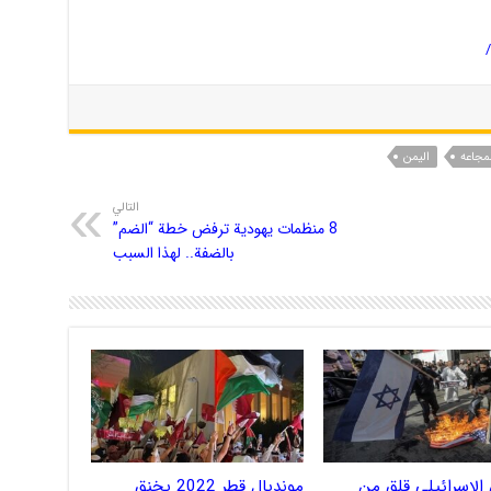
لمجاعه
الیمن
التالي
8 منظمات يهودية ترفض خطة “الضم”
بالضفة.. لهذا السبب
الإسرائيلي قلق من
مونديال قطر 2022 يخنق