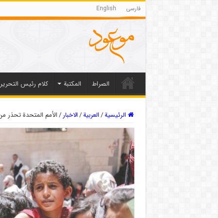
فارسی
English
الصراط
المکتبة
كلام رئيس التحرير
الرئيسية
/
العربیة
/
الاخبار
/
الأمم المتحدة تحذر م