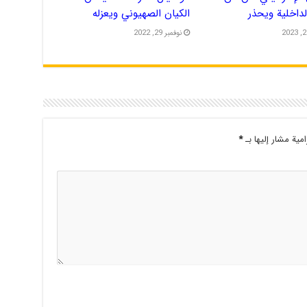
الداخلية ويحذر
الكيان الصهيوني ويعزله
نوفمبر 29, 2022
امية مشار إليها بـ
*