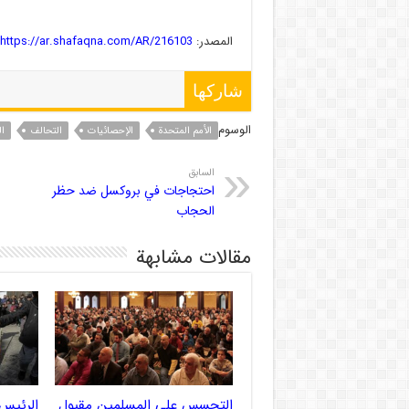
المصدر:
https://ar.shafaqna.com/AR/216103/
شاركها
الوسوم
الأمم المتحدة
الإحصائیات
التحالف
ا
السابق
احتجاجات في بروكسل ضد حظر
الحجاب
مقالات مشابهة
التجسس على المسلمين مقبول
الرئيس 