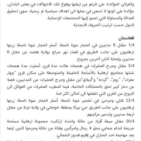
والقرائن المؤكدة، على الرغم من تيقنها بوقوع تلك الانتهاكات في بعض البلدان،
مؤكدة على كونها لا تسعى في عملها الى اهداف سياسية او ربحية، سوى تحقيق
العدالة والمساواة التي تصبو إليها المجتمعات الإنسانية.
الدول حسب ترتيب الحروف الابجدية:
افغانستان
1/4 مقتل 8 مدنيين في انفجار عبوة ناسفة: أسفر انفجار عبوة ناسفة زرعها
ارهابيون على جانب الطريق في قضاء نهر سراج بولاية هلمند عن مقتل 8
مدنيين وإصابة اثنان آخرين بجروح.
3/4 مقتل وجرح العشرات في هجمات طالت عدة قرى: أسفرت عدة هجمات
شنتها مجاميع ارهابية بالأسلحة الخفيفة والمتوسطة على سكان قرى “چهار
مغزك”، “روم”، “گردنه” و”اُيبلاق”عن مقتل وجرح العشرات من المدنيين، فضلا
عن دمار كبير لحق بالممتلكات الخاصة، فيما اضطرت العشرات من العوائل الى
النزوح من القرى التي تقطنها الى اماكن اكثر امنا.
22/4 قتلى وجرحى في تفجير عبوة ناسفة: أسفر انفجار عبوة ناسفة زرعها
إرهابيون على جانب الطريق حي بيركا بمنطقة خوجاني في ولاية غزنة عن مقتل
اربعة مدنيين وتدمير مركبتهم.
26/4 مقتل سبعة أفراد من عائلة واحدة: ارتكبت مجموعة ارهابية مسلحة
جريمة اعدام جماعي بحق 4 رجال وامرأتين وفتاة من عائلة وجرحوا اثنين ايضا
بعد مهاجمة احد المنازل في إقليم قندوز الشمالي.