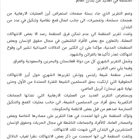
المسلمة في العديد من بلدان العالم.
وضم التقرير الذي جاء بستة صفحات استعراض أبرز العمليات الارهابية من
هجمات مسلحة، وتفجيرات، الى جانب اعمال قمع نظامية وتنكيل في عدد من
البلدان.
ولفت تقرير المنظمة الى عدم تمكن فرق المنظمة رصد الا بعض الانتهاكات
المعلنة، بالتعاون مع بعض الأفراد الناشطين في مجال حقوق الإنسان وبعض
المنظمات المدنية، مؤكدا على ان الكثير من الدلالات الميدانية تشير الى وقوع
انتهاكات تعذر تأكيدها بالقرائن والشهود.
وشمل التقرير الشهري كل من دولة افغانستان والبحرين والسعودية والعراق.
وفيما يلي نص التقرير:
تصدر منظمة شيعة رايتس ووتش تقريرها الشهري حول أبرز الانتهاكات
الحقوقية التي ارتكبت بحق المسلمين الشيعة للفترة الممتدة من الأول وحتى
نهاية شهر نيسان/ أبريل الماضي.
ويستعرض التقرير العديد من العمليات الارهابية التي نفذتها الجماعات
التكفيرية بحق أفراد من المسلمين الشيعة، الى جانب عمليات القمع والتنكيل
الممارسة ضدهم من قبل بعض الانظمة والحكومات.
وتؤكد المنظمة على انها اعتمدت في هذا التقرير على مصادرها الخاصة وبعض
والمصادر العامة، كالأفراد والجماعات الناشطة في مجال الحريات وحقوق الإنسان
المنتشرين في البلدان التي شهدت تلك الانتهاكات.
وتلفت المنظمة الى انها احجمت عن ذكر بعض الانتهاكات نظرا لغياب الدلائل