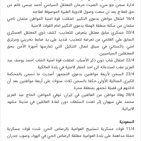
ادارة سجن جو سيء الصيت حرمان المعتقل السياسي أحمد عيسى غانم من
حق العلاج بعد ان منعت وصول الادوية الطبية الموصوفة لعلاجه.
16/4 اعتقال مواطن بدعوى التكبير: اعتقلت قوة امنية المواطن سلمان ناجي
سلمان من سكنة منطقة الهملة بدعوى التكبير امام القوات الامنية.
20/4 عسكري سابق معتقل يتعرض للتعذيب: كشف ذوي المعتقل العسكري
السابق علي الغانمي عن تعرضه لتعذيب شديد على يد ضابط بحريني ومرتزق
امني باكستاني في سياق اعمال التنكيل التي تمارسها أجهزة الأمن بحق
المعتقلين السياسيين.
22/4 اعتقال شاب دون ذكر الأسباب: اعتقلت قوة امنية الشاب احمد يوسف عبد
العزيز عقب استدعائه الى احد المقار الامنية في بلدة المالكية.
23/4 السجن لأربعة مواطنين بدعوى التجمهر: أصدرت ما تسمى بالمحكمة
الكبرى الجنائيّة الأولى حكمًا بالسجن ثلاث سنوات على أربعة مواطنين بعد أن
ادانتهم في قضيّة تجمهر بمنطقة سترة.
28/4 وفاة مواطن من العالقين في ايران: توفي المواطن الحاج عبد العزيز
محمد علي سهوان إثر تعنت السلطات دون اعادة العالقين في مدينة مشهد
الايرانية.
السعودية
11/4 قوات عسكرية تستبيح العوامية بالرصاص الحي: شنت قوات عسكرية
حملة مداهمة على بلدة العوامية مطلقة الرصاص الحي في الهواء وصوب جدران