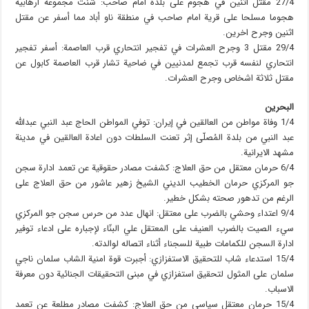
27/4 مقتل اثنين في هجوم على بلدة امام صاحب: شنت مجموعة ارهابية
هجوما مسلحا على قرية امام صاحب في منطقة ناو أباد مما أسفر عن مقتل
اثنين وجرح اخرين.
29/4 مقتل 3 وجرح العشرات في تفجير انتحاري قرب العاصمة: أسفر تفجير
انتحاري لنفسه قرب تجمع لمدنيين في ضاحية تشار قرب العاصمة كابول عن
مقتل ثلاثة اشخاص وجرح العشرات.
البحرين
1/4 وفاة مواطن من العالقين في إيران: توفي المواطن الحاج عبد النبي عبدالله
عبد النبي من بلدة المُصلّى إثر تعنت السلطات دون اعادة العالقين في مدينة
مشهد الايرانية.
6/4 حرمان معتقل من حق العلاج: كشفت مصادر حقوقية عن تعمد ادارة سجن
جو المركزي حرمان الخطيب الديني الشيخ زهير عاشور من حق العلاج على
الرغم من تدهور صحته بشكل خطير.
9/4 اعتداء وحشي بالضرب على معتقل: انهال عدد من حرس سجن جو المركزي
سيء الصيت بالضرب العنيف على المعتقل علي البنّاء لإجباره على ادعاء توفير
ادارة السجن للكمامات طبية للسجناء أثناء اتصاله لوالدته.
15/4 استدعاء شاب للتحقيق الاستفزازي: أجبرت قوة امنية الشاب سلمان ناجي
سلمان على المثول لتحقيق استفزازي في مبنى التحقيقات الجنائية دون معرفة
الاسباب.
15/4 حرمان معتقل سياسي من حق العلاج: كشفت مصادر مطلعة عن تعمد