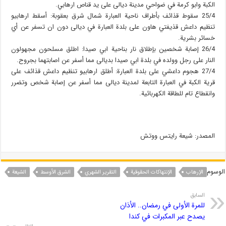
الكبة وابو كرمة في ضواحي مدينة ديالى على يد قناص ارهابي.
25/4 سقوط قذائف بأطراف ناحية العبارة شمال شرق بعقوبة: أسقط ارهابيو
تنظيم داعش قذيفتي هاون على بلدة العبارة في ديالى دون ان تسفر عن أي
خسائر بشرية.
26/4 إصابة شخصين بإطلاق نار بناحية ابي صيدا: اطلق مسلحون مجهولون
النار على رجل وولده في بلدة ابي صيدا بديالى مما أسفر عن اصابتهما بجروح.
27/4 هجوم داعشي على بلدة العبارة: أطلق ارهابيو تنظيم داعش قذائف على
قرية الكبة في العبارة التابعة لمدينة ديالى مما أسفر عن إصابة شخص وتضرر
وانقطاع تام للطاقة الكهربائية.
المصدر: شيعة رايتس ووتش
الوسوم
الإرهاب
الإنتهاکات الحقوقیة
التقریر الشهري
الشرق الأوسط
الشیعة
السابق
للمرة الأولى في رمضان.. الأذان
يصدح عبر المكبرات في كندا