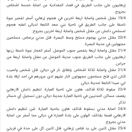
إرهابيون على جانب الطريق في قضاء المقدادية عن اصابة خمسة اشخاص
بجروح.
19/4 مقتل شخص واصابة اربعة اخرين في هجوم إرهابي: أسفر تفجير عبوة
ناسفة على جانب الطريق في ناحية بني سعد التابعة لديالى اعقبه هجوم
لمسلحي داعش عن مقتل شخص واصابة اربعة اخرين بجروح.
20/4 مقتل مدني بهجوم مسلح وسط البصرة: قتل مدني برصاص مسلحين
مجهولين في مدينة البصرة.
21/4 مقتل واصابة اربعة بتفجير جنوب الموصل: أسفر انفجار عبوة ناسفة زرعها
ارهابيون على جانب الطريق جنوب مدينة الموصل عن مقتل واصابة اربعة من
حراس.
21/4 مقتل واصابة ثلاثة اشخاص بإطلاق نار في ديالى: قتل شخص واصيب
اثنان لدى فتح مسلحون مجهولون النار عليهم لدى مرورهم في احد ازقة بلدة
ابي صيدا التابعة لمدينة ديالى.
23/4 سقوط ثلاثة قذائف هاون على ناحية العبارة: تنظيم داعش الارهابي
يقصف مساكن المدنيين في ناحية العبارة بمدينة ديالى دون تسجيل أي خسائر
تذكر.
24/4 اصابة مدني بسقوط قذائف هاون بناحية العبارة: شن تنظيم داعش
الارهابي قصفا بقذائف الهاون على بلدة العبارة في ديالى مما أسفر عن اصابة
مدني بجروح.
25/4 مقتل اثنين على يد قناص إرهابي: قتل اثنين كل على حدة في قريتي