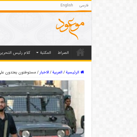
فارسی
English
الصراط
المکتبة
كلام رئيس التحرير
الرئيسية
/
العربیة
/
الاخبار
/
مستوطنون يعتدون على 