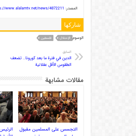
المصدر:
s://www.alalamtv.net/news/4872211/
شاركها
الوسوم
الإحتلال
فلسطین
السابق
الدين في فترة ما بعد كورونا… تضعف
الطقوس الأقل عقلانية
مقالات مشابهة
التجسس على المسلمين مقبول
الرئيس 