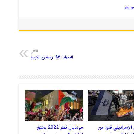
http
التالي
الصراط 66- رمضان الکریم
الإسرائيلي قلق من
مونديال قطر 2022 يخنق