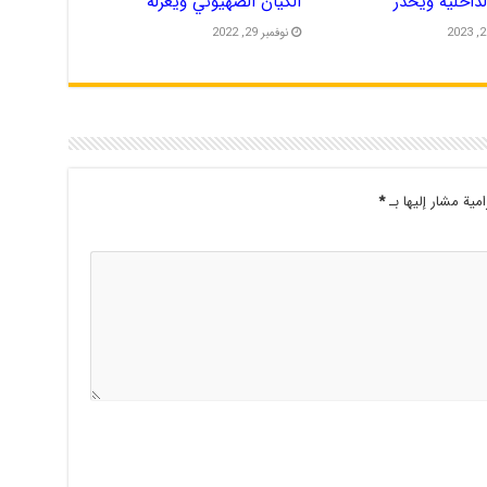
الداخلية ويحذر
الكيان الصهيوني ويعزله
نوفمبر 29, 2022
امية مشار إليها بـ
*