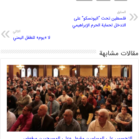
السابق
فلسطين تحث “اليونسكو” على
التدخل لحماية الحرم الإبراهيمي
التالي
لا «يوم» للطفل اليمني
مقالات مشابهة
التجسس على المسلمين مقبول وعلى المسيحيين مرفوض