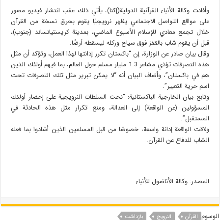
وأفادت وكالة الأنباء القرآنية الدولية(إکنا)، يأتي ذلك عقب انتشار فيديو مصور
على مواقع التواصل الاجتماعي يظهر نرويجيًا يقوم بحرق نسخة من القرآن
خلال تجمع معادي للإسلام الأسبوع الماضي، بمدينة كريستيانساند (جنوب)،
قبل أن يقوم شاب بالقفز فوق سياج وركله ليسقطه أرضًا.
وقال بيان صادر عن الوزارة، إن “باكستان تكرر إدانتها لهذا العمل، وتؤكد أن مثل
هذه التصرفات تؤذي مشاعر 1.3 مليار مسلم حول العالم، بما فيهم أولئك الذين
هم في باكستان”، وأضاف البيان أنه “لا يمكن تبرير مثل تلك التصرفات تحت
اسم حرية التعبير”.
وتابع بيان الخارجية الباكستانية: “نحث السلطات النرويجية على إحضار أولئك
المسؤولين (عن الواقعة) إلى العدالة، ومنع تكرار مثل هذه الحادثة في
المستقبل”.
ولاقت الواقعة إدانة واسعة، خصوصًا من قبل المسلمين الذين أشادوا بما فعله
الشاب للدفاع عن القرآن.
المصدر: وكالة الأناضول للأنباء
الوسوم
القرآن
النرویج
بازداشت