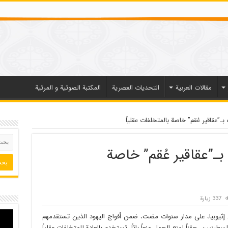
مقالات العربیة
التحديات العصرية
المكتبة الصوتية و المرئية
ـ”عقاقير عُقم” خاصة بالمتخلفات عقلياً
بـ”عقاقير عُقم” خاصة
337 زيارة
ن إثيوبيا، على مدار سنوات مضت، ضمن أفواج اليهود الذين تستقدمهم
طينيين، حقناً لمنع الحمل منعاً باتاً، تستخدم بالعادة للمتخلفات عقلياً