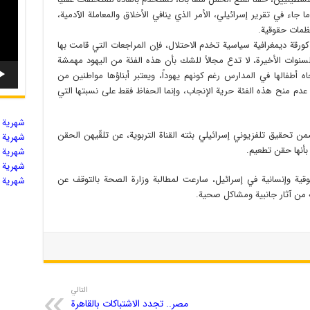
 جاء في تقرير إسرائيلي، الأمر الذي ينافي الأخلاق والمعاملة الآدمية،
ظمات حقوقية.
ورقة ديمغرافية سياسية تخدم الاحتلال، فإن المراجعات التي قامت بها
سنوات الأخيرة، لا تدع مجالاً للشك بأن هذه الفئة من اليهود مهمشة
أطفالها في المدارس رغم كونهم يهوداً، ويعتبر أبناؤها مواطنين من
ب عدم منح هذه الفئة حرية الإنجاب، وإنما الحفاظ فقط على نسبتها التي
شهریة ال
 تحقيق تلفزيوني إسرائيلي بثته القناة التربوية، عن تلقّيهن الحقن
شهریة ال
أنها حقن تطعيم.
شهریة ال
شهریة ال
ة وإنسانية في إسرائيل، سارعت لمطالبة وزارة الصحة بالتوقف عن
شهریة ال
به من آثار جانبية ومشاكل صحية.
التالي
مصر.. تجدد الاشتباكات بالقاهرة