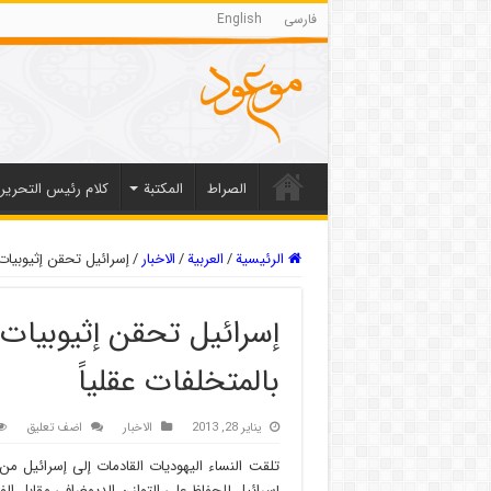
فارسی
English
الصراط
المکتبة
كلام رئيس التحرير
الرئيسية
/
العربیة
/
الاخبار
/
إسرائيل تحقن إثيوبيات ب
إسرائيل تحقن إثيوبيات 
بالمتخلفات عقلياً
يناير 28, 2013
الاخبار
اضف تعليق
تلقت النساء اليهوديات القادمات إلى إسرائيل م
إسرائيل للحفاظ على التوازن الديمغرافي مقابل الفلس