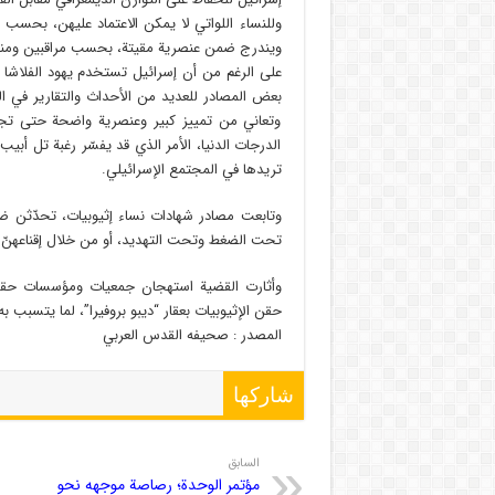
وللنساء اللواتي لا يمكن الاعتماد عليهن، بحسب ما
ويندرج ضمن عنصرية مقيتة، بحسب مراقبين ومن
على الرغم من أن إسرائيل تستخدم يهود الفلاشا ك
بعض المصادر للعديد من الأحداث والتقارير في ال
وتعاني من تمييز كبير وعنصرية واضحة حتى تجاه 
الدرجات الدنيا، الأمر الذي قد يفسّر رغبة تل أبي
تريدها في المجتمع الإسرائيلي.
وتابعت مصادر شهادات نساء إثيوبيات، تحدّثن ضمن
تحت الضغط وتحت التهديد، أو من خلال إقناعهنّ ب
وأثارت القضية استهجان جمعيات ومؤسسات حقوقي
حقن الإثيوبيات بعقار “ديبو بروفيرا”، لما يتسبب 
المصدر : صحيفه القدس العربي
شاركها
السابق
مؤتمر الوحدة؛ رصاصة موجهه نحو