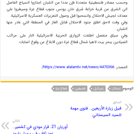
وحسب مصادر فلسطينية متعددة فإن عددا من الشبان اجتازوا السياج الفاصل
الى الشرق من قرية خزاعة شرق خان يونس جنوب قطاع غزة وسيطروا على
معدات لجيش الاحتلال وانسحبوا قبل وصول التعزيزات العسكرية الاسرائيلية.
وفي وقت لاحق اطلق جنود الاحتلال قنابل الغاز في المنطقة التي غادر منها
الشبان.
وفي سياق منفصل اطلقت الزوارق الحربية الاسرائيلية النار على مراكب
الصيادين ببحر بيت لاهيا شمال قطاع غزة دون الابلاغ عن وقوع اصابات.
المصدر:
https://www.alalamtv.net/news/4470366/
الوسوم
إحتلال
إسرائیل
فلسطین
قطاع غزة
السابق
قبيل زيارة الأربعين.. فتوى مهمة
للسيد السيستاني
التالي
أوريان 21: قرار مودي في كشمير..
عود ثقاب في برميل بارود