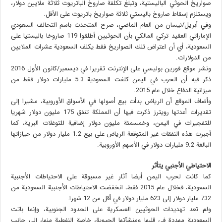
صواريخ الحوثي الباليستية، وتبلغ تكلفة صاروخ الباتريوت ثلاثة ملايين دولار،
ويستلزم إسقاط صاروخ باليستي ثلاثة صواريخ باتريوت على الأقل.
وفي أبريل/نيسان من العام الماضي، صرح المتحدث باسم التحالف السعودي
الإماراتي العقيد تركي المالكي بأن الحوثيين أطلقوا 119 صاروخا باليستيا على
السعودية، أي أن اعتراض تلك الصواريخ فقط يكلف السعودية عشرات الملايين
من الدولارات.
ونشر موقع فورين بوليسي على الإنترنت تقريرا في ديسمبر/كانون الأول 2016
ذكر فيه أن الحرب في اليمن كلفت السعودية 5.3 مليارات دولار فقط من
ميزانية الدفاع خلال عام 2015.
وأضاف الموقع أن الرياض بدأت بيع أصولها في الأسواق الأوروبية، مشيرا إلى
تقديرات أعدتها رويترز ذكرت فيها أن المملكة تنفق 175 مليون دولار شهريا
للتفجيرات في اليمن، وخمسمئة مليون دولار إضافية للتوغلات البرية، كما
أجبرت هذه النفقات غير المتوقعة الرياض على بيع 1.2 مليار دولار من حيازاتها
البالغة 9.2 مليارات دولار في الأسهم الأوروبية.
الاحتياطي الأجنبي يتأثر
كما كانت لحرب اليمن أيضا آثار غير مسبوقة على الاحتياطات الأجنبية
السعودية، فخلال عام 2015 فقط، انخفضت الاحتياطات الأجنبية السعودية من
732 مليار دولار إلى 623 مليار دولار في أقل من 12 شهرا.
ولم تعد تهديدات الحوثيين العسكرية على الحدود الجنوبية، وإنما باتت
السعودية مهددة في قلبها ومنشآتها الحيوية، خاصة النفطية منها، إلى جانب