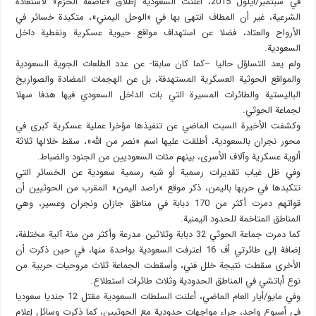
في سبتمبر/أيلول 2015، أعلنت السعودية إطلاق «عاصفة الحزم» لاستعادة
الشرعية، غير أن المطاف انتهى بها في «الوحل اليمني»، متكبدة خسائر في
الأرواح والعتاد، فضلا عن استهداف مواقع حيوية عسكرية ونفطية داخل
السعودية.
ولم يعد التساؤل حاليا –كما كان سابقا- عن عدد الطلعات الجوية السعودية
والمواقع الحوثية العسكرية المستهدفة، بل عن الهجمات المضادة والصواريخ
الباليستية والطائرات المسيرة التي بات الداخل السعودي فيها هدفا سهلا
لجماعة الحوثي.
وكشفت الأخيرة السبت الماضي عن تنفيذها مؤخرا عملية عسكرية كبرى في
محور نجران بالسعودية، أطلقت عليها اسم «نصر من الله»، سقط خلالها ثلاثة
ألوية عسكرية وآلاف الأسرى، بينهم مئات السعوديين من الجنود والضباط.
وفي ظل غياب تقديرات رسمية أو شبه رسمية سعودية عن الخسائر التي
تتكبدها في حربها باليمن، ذكر موقع «راصد اليمن» المقرب من الحوثيين أن
قواتهم دمرت أكثر من 170 دبابة في مناطق جازان ونجران وعسير، وهي
المناطق المتاخمة للحدود اليمنية.
كما دمرت جماعة الحوثي 32 دبابة وثلاثين مدرعة وأكثر من مئة آلية مختلفة،
إضافة إلى طائرتي أف 16 اعترفت السعودية بواحدة منها، في حين ذكرت أن
الأخرى سقطت نتيجة خلل فني، وأسقطت الجماعة ثلاث مروحيات حربية من
نوع أباتشي في المناطق الحدودية وثلاث طائرات استطلاع.
وفي مايو/أيار العام الماضي، أعلنت السلطات السعودية مقتل 12 جنديا سعوديا
في أسبوع واحد، جراء مواجهات حدودية مع الحوثيين، كما ذكرت وسائل إعلام