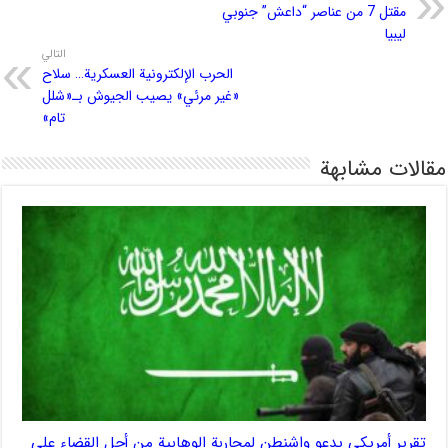
مقتل 7 من عناصر “داعش” جنوبي
ليبيا
التالي
الحرب الإلكترونية العسكرية… سلاح
«غير مرئي» يصيب الجيوش بـ«شلل
تام»
مقالات مشابهة
تقرير أمريكي يدعو واشنطن لمحاربة الوهابية من أجل القضاء على