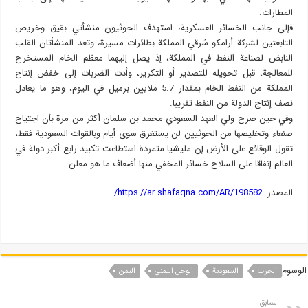
المطارات.
فإلى جانب الخسائر العسكرية، استهدف الحوثيون منشأتي بقيق وخريص
التابعتين لشركة أرامكو شرقي المملكة بطائرات مسيرة، وتعد المنشأتان القلب
النابض لصناعة النفط في المملكة، إذ يصل إليهما معظم الخام المستخرج
للمعالجة، قبل تحويله للتصدير أو التكرير، وأدت الضربات إلى خفض إنتاج
المملكة من النفط الخام بمقدار 5.7 ملايين برميل في اليوم، وهو ما يعادل
نصف إنتاج الدولة من النفط تقريبا.
وفي حين صرح ولي العهد السعودي محمد بن سلمان أكثر من مرة بأن اجتياح
صنعاء وتخليصها من الحوثيين لن يستغرق سوى أيام وبالقوات السعودية فقط،
تقول الوقائع على الأرض إن مليشيا متمردة استطاعت تكبيد رابع أكبر دولة في
العالم إنفاقا على السلاح خسائر المخفي منها أضعاف ما هو معلن.
المصدر:
https://ar.shafaqna.com/AR/198582/
الوسوم
الحرب
السعودیة
الوحل اليمني
الیمن
السابق