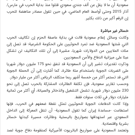
سعودية أن ما لا يقل عن ألف جندي سعودي قتلوا منذ بداية الحرب في مارس/
آذار 2015 وحتى أواسط العام الماضي، في حين تقول مصادر مناهضة للحرب
إن الرقم أكبر من ذلك بكثير.
خسائر غير مباشرة
وكانت وسائل إعلام سعودية قالت في بداية عاصفة الحزم إن تكاليف الحرب
التي شنتها السعودية ضد تمرد الحوثيين على الحكومة الشرعية؛ قد تصل إلى
مئات الملايين من الدولارات شهريا، مشيرة إلى أن تلك التكاليف لن تشكل
عبئا على ميزانية الدفاع والأمن السعوديين.
وذكرت تقديرات تشير إلى أن السعودية قد تنفق نحو 175 مليون دولار شهريا
على الضربات الجوية باستخدام مئة طائرة، كما أشارت إلى أن الحملة الجوية
التي قد تستمر أكثر من خمسة أشهر ربما ستكلف الرياض أكثر من مليار دولار.
وحسب تقارير سعودية، فإن تكلفة الطائرات المشاركة بالحرب تصل إلى نحو
230 مليون دولار شهريا، تشمل التشغيل والذخائر والصيانة، أي أكثر من ثمانية
مليارات دولار في ثلاث سنوات فقط.
وإذا كانت الدفاعات الجوية للحوثيين تمثل نقطة ضعفهم في الحرب، فإنها
استطاعت -مساعدة إيران كما تقول السعودية- أن تنقل المعركة إلى الداخل
السعودي عبر استهدافها بصواريخ باليستية وطائرات مسيرة كبدتها خسائر
بشرية واقتصادية.
وتعتمد السعودية على صواريخ الباتريوت الأميركية كمنظومة دفاع جوية لصد