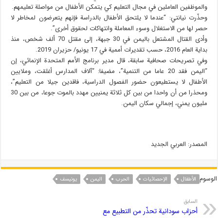
والموظفين العاملين في مجال التعليم كي يتمكن الأطفال من مواصلة تعليمهم.
وحذّرت نيانتي: “عندما لا يلتحق الأطفال بالدراسة فإنهم يتعرضون لمخاطر لا
حصر لها من الاستغلال وسوء المعاملة وانتهاكات لحقوق أخرى”.
وأدى القتال المشتعل باليمن في 30 جبهة، إلى مقتل 70 ألف شخص، منذ
بداية العام 2016، حسب تقديرات أممية في 17 يونيو/ حزيران 2019.
وفي تصريحات صحافية سابقة، قال مدير برنامج الأمم المتحدة الإنمائي، إن
“اليمن فقد 20 عاما من التنمية”، مضيفا: “آلاف المدارس أغلقت، وملايين
الأطفال لا يستطيعون حضور الفصول الدراسية، فاقدين جيلا من التعليم”،
ومحذرا من أن واحدا من بين كل ثلاثة يمنيين مهدد بالموت جوعا، من بين 30
مليون يمني، إجمالي سكان اليمن.
المصدر: العربي الجديد
الوسوم
الأطفال
الإحصائیات
الحرب
الیمن
یونیسف
السابق
أحزاب سودانية تحذّر من التطبيع مع