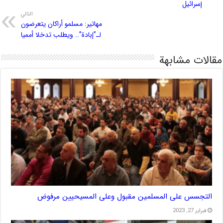
إسرائيل
التالي
مهاتير: مسلمو أراكان يتعرضون
لـ”إبادة”.. ويطلب تدخلا أمميا
مقالات مشابهة
التجسس على المسلمين مقبول وعلى المسيحيين مرفوض
فبراير 27, 2023