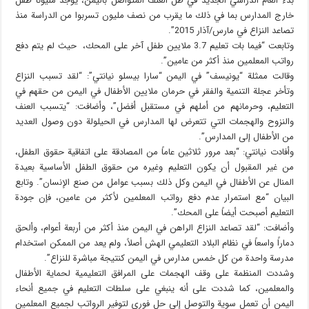
بدء العام الدراسي الجديد في ظل العنف المتواصل باليمن، يوجد مليونا طفل
خارج المدارس بما في ذلك ما يقرب من نصف مليون تسربوا من الدراسة منذ
تصاعد النزاع في مارس/آذار 2015”.
وتابعت “فيما بات تعليم 3.7 ملايين طفل آخر على المحك، حيث لم يتم دفع
رواتب المعلمين منذ أكثر من عامين”.
وقالت ممثلة “يونيسف” في اليمن “سارا بيسلو نيانتي”: “لقد تسبب النزاع
وتأخر عجلة التنمية والفقر في حرمان ملايين الأطفال في اليمن من حقهم في
التعليم، وحرمانهم من أملهم في مستقبل أفضل”، وأضافت: “يتسبب العنف
والنزوح والهجمات التي تتعرض لها المدارس في الحيلولة دون وصول العديد
من الأطفال إلى المدارس”.
وأفادت نيانتي: “بعد مرور ثلاثين عاماً من المصادقة على اتفاقية حقوق الطفل،
من غير المقبول أن يكون التعليم وغيره من حقوق الطفل الأساسية بعيدة
المنال عن الأطفال في اليمن وكل ذلك بسبب عوامل من صنع الإنسان”. وتابع
البيان “مع استمرار عدم دفع رواتب المعلمين لأكثر من عامين، فإن جودة
التعليم أصبحت أيضاً على المحك”.
وأضافت: “لقد تصاعد النزاع الراهن في اليمن منذ أكثر من أربعة أعوام، وألحق
دماراً واسعاً في نظام البلاد التعليمي الهش أصلاً، ولم يعد من الممكن استخدام
مدرسة واحدة من كل خمس مدارس في اليمن كنتيجة مباشرة للنزاع”.
وشددت المنظمة على وقف الهجمات على المرافق التعليمية لحماية الأطفال
والمعلمين، كما شددت على أنه ينبغي على سلطات التعليم في جميع أنحاء
اليمن أن تعمل سوية والتوصل إلى حل فوري لتوفير الرواتب لجميع المعلمين