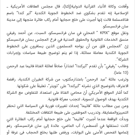
وأفادت وكالة الأنباء القرآنية الدولية(إکنا)، قال مجلس العلاقات الأمريكية ـ
الإسلامية إنه تقدم بشكوى ضد الخطوط الجوية الكندية “آير كندا” باسم
فتاةمسلمة قالت إنها أجبرت على خلع حجابها أمام ركاب طائرة متجهة إلى مدينة
سان فرانسيسكو.
ونقل موقع “KPIX ” المحلي في سان فرانسيسكو، السبت، عن أحمد رفيقي
منسق الخدمات القانونية والحقوق المدنية في فرع المجلس بسان فرانسيسكو
إنّ “المجلس قلق من أن يواجه المسلمون الذين يسافرون على الخطوط
الجوية الكندية معاملة مماثلة، إذا لم يتم توضيح طبيعة سياسات وإجراءات
الشركة”.
وطالب “رفيقي” بأن تقدم “آيركندا” اعتذاراً صادقاً لعائلة الفتاة فاتيما عبد الرحمن
(13 عاما).
وترغب عائلة “عبد الرحمن” باعتذارمكتوب من شركة الطيران الكندية، رافضة
الاعتراف بالتوضيح الذي نشرته “آيركندا” على “تويتر”، تعليقاً على شكوتها.
كما أشار الموقع الأمريكي أنّ محامي الفتاة على استعداد للتفاوض مع الشركة
الكندية بهدف الوصول لتسوية، لتجنب معركة قانونية.
ومن بين مطالب عائلة “فاتيما” إحداث تغييرات فورية في السياسة التي تحظر
التمييزوالمضايقة، وتدريب الموظفين على طبيعة الثقافات المختلفة.
وبدأت الواقعة عندما أجبرت “فاتيما” على خلع حجابها أمام ركاب الطائرة التي
كانت تستقلها في أغسطس/ آب الماضي، عائدة إلى سان فرانسيسكو، رغم
إتمامها الفحص الأمني على البوابات، ورفض طلبها بخلع الحجاب في غرفة أو