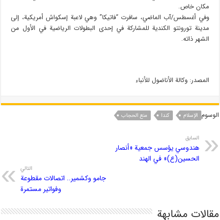
مكان خاص.
وفي أغسطس/آب الماضي، سافرت “فاتيكا” وهي لاعبة إسكواش أمريكية، إلى
مدينة تورونتو الكندية للمشاركة في إحدى البطولات الرياضية في الأول من
الشهر ذاته.
المصدر: وكالة الأناضول للأنباء
الوسوم
الإسلام
کندا
منع الحجاب
السابق
هندوسي یؤسس جمعیة «أنصار
الحسین(ع)» في الهند
التالي
جامو وكشمير.. اتصالات مقطوعة
وفواتير مستمرة
مقالات مشابهة