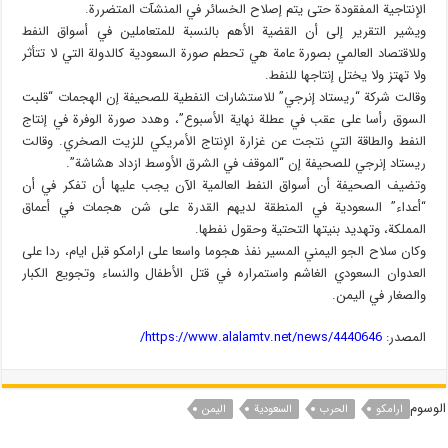
الإنتاجية المفقودة حتى يتم إصلاح الخسائر في المنشآت المتضررة.
ويشير التقرير إلى أن القضية الأهم بالنسبة للمتعاملين في أسواق النفط
وللاقتصاد العالمي بصورة عامة هي تحطم صورة السعودية كالدولة التي لا تتأثر
ولا تهتز ولا يختل إنتاجها للنفط.
وقالت شركة “ريستاد إنرجي” للاستشارات النفطية للصحيفة إن الهجمات “قلبت
السوق رأسا على عقب في عطلة نهاية الأسبوع”، وهدد صورة الوفرة في إنتاج
النفط والطاقة التي نتجت عن غزارة الإنتاج الأمريكي للزيت الصخري. وقالت
ريستاد إنرجي للصحيفة إن “الموقف في الشرق الأوسط ازداد هشاشة”.
وتضيف الصحيفة أن أسواق النفط العالمية الآن يجب عليها أن تفكر في أن
“أعداء” السعودية في المنطقة لديهم القدرة على شن هجمات في أعماق
المملكة، وتهديد بنيتها التحتية وحقول نفطها.
وكان سلاح الجو اليمني المسير نفذ هجوما واسعا على ارامكو قبل ايام، ردا على
العدوان السعودي الغاشم واستمراره في قتل الأطفال والنساء وتجويع الكبار
والصغار في اليمن.
المصدر:
https://www.alalamtv.net/news/4440646/
الوسوم
ارامكو
الحرب
السعودیة
الیمن