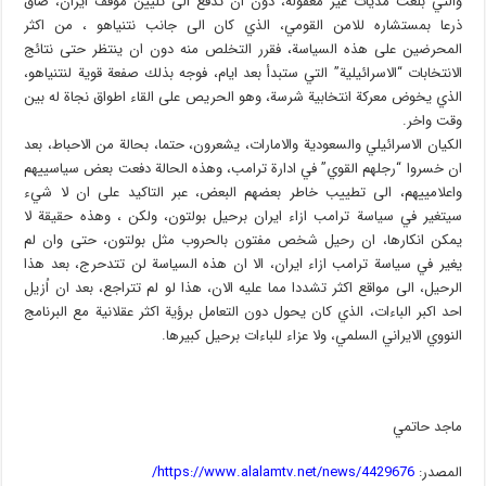
والتي بلغت مديات غير معقولة، دون ان تدفع الى تليين موقف ايران، ضاق
ذرعا بمستشاره للامن القومي، الذي كان الى جانب نتنياهو ، من اكثر
المحرضين على هذه السياسة، فقرر التخلص منه دون ان ينتظر حتى نتائج
الانتخابات “الاسرائيلية” التي ستبدأ بعد ايام، فوجه بذلك صفعة قوية لنتنياهو،
الذي يخوض معركة انتخابية شرسة، وهو الحريص على القاء اطواق نجاة له بين
وقت واخر.
الكيان الاسرائيلي والسعودية والامارات، يشعرون، حتما، بحالة من الاحباط، بعد
ان خسروا “رجلهم القوي” في ادارة ترامب، وهذه الحالة دفعت بعض سياسييهم
واعلامييهم، الى تطييب خاطر بعضهم البعض، عبر التاكيد على ان لا شيء
سيتغير في سياسة ترامب ازاء ايران برحيل بولتون، ولكن ، وهذه حقيقة لا
يمكن انكارها، ان رحيل شخص مفتون بالحروب مثل بولتون، حتى وان لم
يغير في سياسة ترامب ازاء ايران، الا ان هذه السياسة لن تتدحرج، بعد هذا
الرحيل، الى مواقع اكثر تشددا مما عليه الان، هذا لو لم تتراجع، بعد ان اُزيل
احد اكبر الباءات، الذي كان يحول دون التعامل برؤية اكثر عقلانية مع البرنامج
النووي الايراني السلمي، ولا عزاء للباءات برحيل كبيرها.
ماجد حاتمي
المصدر:
https://www.alalamtv.net/news/4429676/