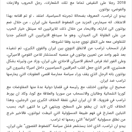
2018 رجلا على النقيض تماما مع تلك الشعارات، رجل الحروب والازمات
والفوضى، بولتون.
يبدو ان ترامب، المعروف بضحالة تجربته السياسية، اعتقد ، او تم اقناعه بهذا
الاعتقاد، انه سيمارس المزيد من الضغوط النفسية على ايران ، من خلال ضم
بولتون الى ادارته، والايحاء من خلال ذلك للايرانيين انه سينقل خيار الحرب
من على الطاولة الى الميدان، وهو ما سيدفع الايرانيين الى التفكير جديا
للتفاوض معه على اتفاق نووي جديد وفقا لشروطه.
قرار انسحاب ترامب من الاتفاق النووي بين ايران والقوى الكبرى، تم تنفيذه
بعد شهر واحد من تعيين بولتون في منصبه كمستشار للامن القومي الاميركي،
وعلى الفور اعاد فرض الحظر الاميركي الاحادي على ايران، وزاد من وتيرته بشكل
هستيري، الامر الذي جعل اغلب المراقبين السياسيين داخل اميركا يشيرون الى
بولتون بانه الرجل الذي يقف وراء سياسة ممارسة اقصى العقوبات التي يمارسها
ترامب ضد ايران.
صحيح ان بولتون اختلف مع رئيسه في قضايا دولية عدة منها المفاوضات مع
كوريا الشمالية وطالبان والانسحاب من سوريا والعلاقة مع كوبا، وكاد ان يورط
ترامب في فنزويلا، الا ان ايران تبقى نقطة الخلاف الكبرى بين الرجلين، وهذا
الخلاف كان لابد ان يطفو على السطح، وينتهي الى ما انتهى اليه، بسبب
التباين الصارخ في فهم طبيعة المسؤولية التي انيطت لبولتون، فالاخير خرج
من نطاق مسؤولية “الفزاعة” التي رسمها له ترامب.
يبدو ان ترامب، الذي اخذ يستشعر فشل سياسة “الضغوط القصوى” على ايران،