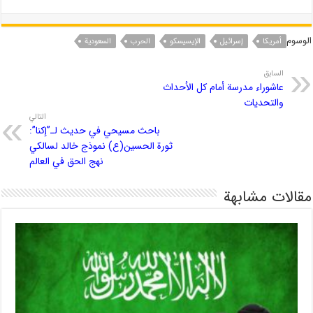
الوسوم
أمریکا
إسرائیل
الإيسيسكو
الحرب
السعودیة
السابق
عاشوراء مدرسة أمام كل الأحداث
والتحديات
التالي
باحث مسيحي في حديث لـ”إکنا”:
ثورة الحسین(ع) نموذج خالد لسالکي
نهج الحق في العالم
مقالات مشابهة