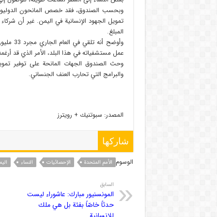
تمويل الجهود الإنسانية في اليمن. غير أن شركاء
المبلغ.
عمل مستشفياته في هذا البلد، الأمر الذي قد أرغم
وحث الصندوق الجهات المانحة على توفير تمويل ع
والبرامج التي تحارب العنف الجنساني.
المصدر: سبوتنيك + رويترز
شاركها
الوسوم
الأمم المتحدة
الإحصائیات
النساء
الیم
السابق
المونسنيور مبارك: عاشوراء ليست
حدثاً خاصّاً بفئة بل هي ملك
للإنسانية