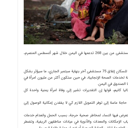
أعلنت الأمم المتحدة، اليوم الجمعة، إغلاق 100 مستشفى من بين 268 تدعمها في اليمن خلال شهر أغسطس المنصرم،
ووفقا لموقع الأمم المتحدة، توقع الصندوق الأممي للسكان إغلاق 75 مستشفى آخر بنهاية سبتمبر الجاري، ما سيؤثر بشكل
مرأة يمنية في حاجة لخدمات الصحة الإنجابية، في حين ستكون أكثر من مليون امرأة في
الصندوق في اليمن​​​.
ليا كانيم، قولها إن التقديرات تشير إلى وفاة امرأة يمنية واحدة كل
حاجة ماسة إلى توفر التمويل اللازم كي لا يفقدن إمكانية الوصول إلى
 تتعرض فيها النساء لمخاطر صحية حرجة، بسبب الحمل وانعدام خدمات
ياب الإمكانات والمعدات والأدوية في عيادات مناطقهن الريفية، وتضطر
لعاصمة لتلقي العناية الصحية أو لإجراء عملية ولادة قيصرية.