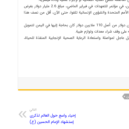
وبحسب الصندوق، فقد خصص المانحون الدوليون، في مؤتمر للتعهدات في فبراير الماضي، مبلغ 2.6 مليار دولار بغرض
 الأمم المتحدة والشؤون الإنسانية تلقوا، حتى الآن، أقل من نصف هذا
وأوضح أنه تلقي في العام الجاري مجرد 33 مليون دولار من أصل 110 ملايين دولار كان بحاجة إليها في اليمن لتمويل
ه على وقف شراء معدات ولوازم طبية.
اجل لمواصلة واستعادة الرعاية الصحية الإنجابية المنقذة للحياة،
ن
التالي
إحياء واسع حول العالم لذكرى
إستشهاد الإمام الحسين (ع)