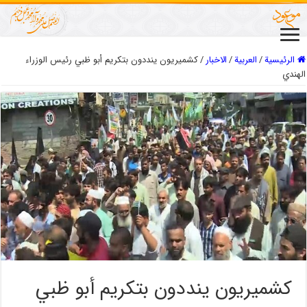
الرئيسية
/
العربیة
/
الاخبار
/
كشميريون ينددون بتكريم أبو ظبي رئيس الوزراء
الهندي
كشميريون ينددون بتكريم أبو ظبي