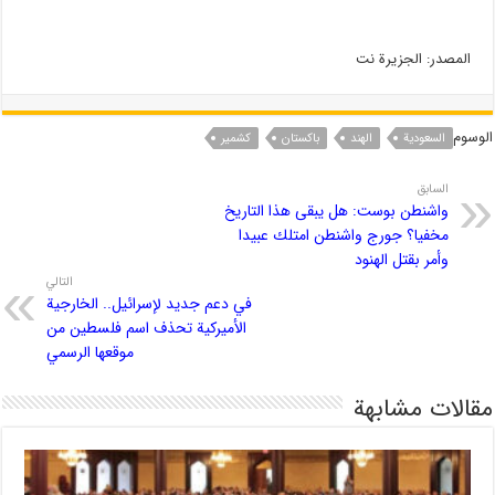
المصدر: الجزيرة نت
الوسوم
السعودیة
الهند
باکستان
کشمیر
السابق
واشنطن بوست: هل يبقى هذا التاريخ
مخفيا؟ جورج واشنطن امتلك عبيدا
وأمر بقتل الهنود
التالي
في دعم جديد لإسرائيل.. الخارجية
الأميركية تحذف اسم فلسطين من
موقعها الرسمي
مقالات مشابهة