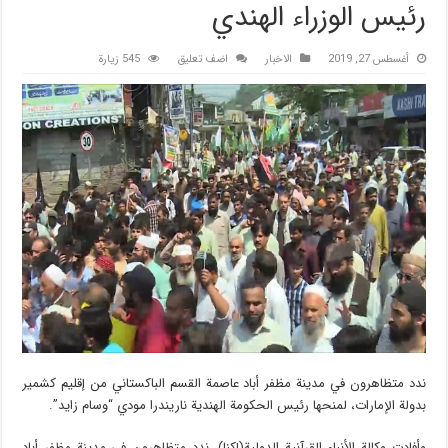
رئيس الوزراء الهندي
أغسطس 27, 2019
الاخبار
اضف تعليق
545 زيارة
ندد متظاهرون في مدينة مظفر أباد عاصمة القسم الباكستاني من إقليم كشمير
بدولة الإمارات، لمنحها رئيس الحكومة الهندية ناريندرا مودي “وسام زايد”.
وأفادت وكالة الأنباء القرآنية الدولية(إکنا)، ندد متظاهرون في مدينة مظفر أباد