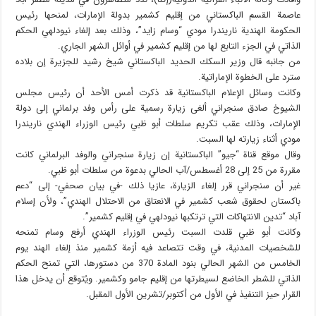
عاصمة القسم الباكستاني من إقليم كشمير بدولة الإمارات، لمنحها رئيس
الحكومة الهندية ناريندرا مودي “وسام زايد”، وذلك بعد إلغاء نيودلهي الحكم
الذاتي في الجزء التابع لها من إقليم كشمير في أوائل الشهر الجاري.
من جانبه قال وزير السكك الحديد الباكستاني شيخ رشيد للجزيرة إن بلاده
سترد على الخطوة الإماراتية.
وكانت وسائل الإعلام الباكستانية قد ذكرت أمس الأحد أن رئيس مجلس
الشيوخ صادق سنجراني ألغى زيارة رسمية على رأس وفد برلماني إلى دولة
الإمارات، وذلك عقب تكريم سلطات أبو ظبي رئيس الوزراء الهندي ناريندرا
مودي أثناء زيارته لها السبت.
وقال موقع قناة “جيو” الباكستانية إن زيارة سنجراني والوفد البرلماني كانت
مقررة من 25 إلى 28 أغسطس/آب الحالي بدعوة من سلطات أبو ظبي.
غير أن سنجراني قرر إلغاء الزيارة، عازيا ذلك -في بيان صحفي- إلى “دعم
باكستان لحقوق شعب كشمير في الانعتاق من الاحتلال الهندي”، ولأن إسلام
آباد “تدين الانتهاكات التي ترتكبها نيودلهي في إقليم كشمير”.
وكانت أبو ظبي قلدت السبت رئيس الوزراء الهندي أرفع وسام تمنحه
للشخصيات المدنية، في وقت تتصاعد فيه أزمة كشمير منذ إلغاء الهند يوم
الخامس من الشهر الحالي بنود المادة 370 من دستورها، التي تمنح الحكم
الذاتي للشطر الخاضع لسيطرتها من إقليم جامو وكشمير. ويُتوقع أن يدخل هذا
القرار حيز التنفيذ في الأول من أكتوبر/تشرين الأول المقبل.