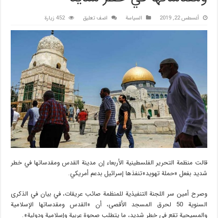
أغسطس 22, 2019
السیاسة
اضف تعليق
452 زيارة
قالت منظمة التحرير الفلسطينية الأربعاء إن مدينة القدس ومقدساتها في خطر
شديد بفعل «حملة تهويد»تنفذها إسرائيل بدعم أمريكي.
وصرح أمين سر اللجنة التنفيذية للمنظمة صائب عريقات، في بيان في الذكرى
السنوية 50 لحرق المسجد الأقصى، أن «القدس ومقدساتها الإسلامية
والمسيحية تقع في خطر شديد، ما يتطلب صحوة عربية وإسلامية ودولية».