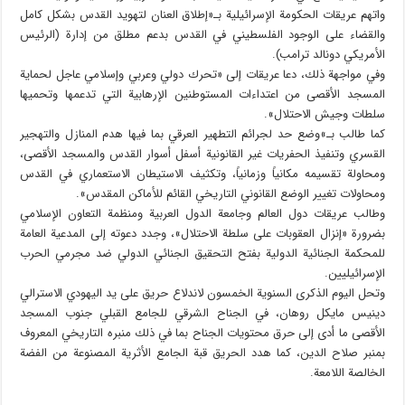
واتهم عريقات الحكومة الإسرائيلية بـ«إطلاق العنان لتهويد القدس بشكل كامل
والقضاء على الوجود الفلسطيني في القدس بدعم مطلق من إدارة (الرئيس
الأمريكي دونالد ترامب).
وفي مواجهة ذلك، دعا عريقات إلى «تحرك دولي وعربي وإسلامي عاجل لحماية
المسجد الأقصى من اعتداءات المستوطنين الإرهابية التي تدعمها وتحميها
سلطات وجيش الاحتلال».
كما طالب بـ»وضع حد لجرائم التطهير العرقي بما فيها هدم المنازل والتهجير
القسري وتنفيذ الحفريات غير القانونية أسفل أسوار القدس والمسجد الأقصى،
ومحاولة تقسيمه مكانياً وزمانياً، وتكثيف الاستيطان الاستعماري في القدس
ومحاولات تغيير الوضع القانوني التاريخي القائم للأماكن المقدس».
وطالب عريقات دول العالم وجامعة الدول العربية ومنظمة التعاون الإسلامي
بضرورة «إنزال العقوبات على سلطة الاحتلال»، وجدد دعوته إلى المدعية العامة
للمحكمة الجنائية الدولية بفتح التحقيق الجنائي الدولي ضد مجرمي الحرب
الإسرائيليين.
وتحل اليوم الذكرى السنوية الخمسون لاندلاع حريق على يد اليهودي الاسترالي
دينيس مايكل روهان، في الجناح الشرقي للجامع القبلي جنوب المسجد
الأقصى ما أدى إلى حرق محتويات الجناح بما في ذلك منبره التاريخي المعروف
بمنبر صلاح الدين، كما هدد الحريق قبة الجامع الأثرية المصنوعة من الفضة
الخالصة اللامعة.