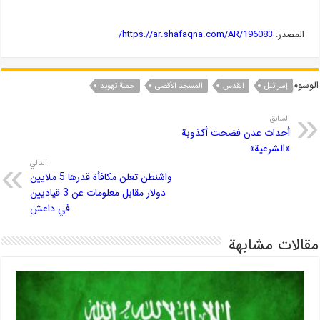
المصدر:
https://ar.shafaqna.com/AR/196083/
الوسوم
إسرائیل
القدس
المسجد الأقصى
حملة تهويد
السابق
أحداث عدن فضحت أكذوبة
«الشرعية»
التالي
واشنطن تعلن مكافأة قدرها 5 ملايين
دولار مقابل معلومات عن 3 قياديين
في داعش
مقالات مشابهة