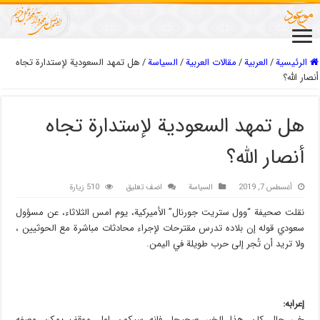
الرئيسية
/
العربیة
/
مقالات العربیة
/
السیاسة
/
هل تمهد السعودية لإستدارة تجاه
أنصار الله؟
هل تمهد السعودية لإستدارة تجاه
أنصار الله؟
أغسطس 7, 2019
السیاسة
اضف تعليق
510 زيارة
نقلت صحيفة “وول ستريت جورنال” الأميركية، يوم امس الثلاثاء، عن مسؤول
سعودي قوله إن بلاده تدرس مقترحات لإجراء محادثات مباشرة مع الحوثيين ،
ولا تريد أن تُجر إلى حرب طويلة في اليمن.
إعرابه:
-في حال كان هذا الخبر صحيحا، فانه سيكون اول موقف يمكن وصفه