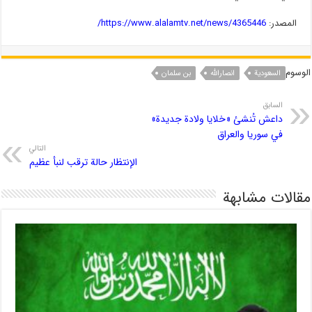
المصدر:
https://www.alalamtv.net/news/4365446/
الوسوم
السعودیة
انصارالله
بن سلمان
السابق
داعش تُنشئ «خلايا ولادة جديدة»
في سوريا والعراق
التالي
الإنتظار حالة ترقب لنبأ عظيم
مقالات مشابهة