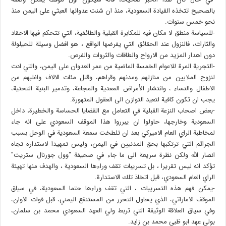
بالصحيح تتخذه القيادة السعودية، منذ ان شنت عدوانها العبثي على اليمن منذ
نحو خمس سنوات.
-للسياسة منطق لا مكان فيه للمكابرة القبلية والطائفية، التي تتحكم فيها الاحقاد
والثارات، فالنزول عند الحقائق التي يفرضها الواقع ، هو افضل وسيلة للحيلولة
دون اهدار المزيد من الارواح والطاقات والثروات والفرص.
-التجرية المرة للاعوام الخمسة الماضية من عمر العدوان على اليمن، والتي ادت
لنزوح الملايين من منازلهم ومدنهم وقراهم، وقتل مئات الالاف واغلبهم من
الاطفال والنساء ، وانتشار الأمراض المعدية والمجاعة، وتدمير البنية التحتية،
يجب ان تكون كافية لتعيد التوازن الى العقول المتهورة.
-بعض اصحاب النزعة القبلية في التعامل مع القضايا الحساسة والخطيرة، داخل
السعودية وخارجها، حاولوا ان يبرروا هذا الموقف السعودي على انه جاء
لمخاطبة الراي العام الاميركي بعد ان تلطخت سمعة السعودية في الوحل بسبب
الجرائم التي ترتكبها بحق المدنيين في اليمن، وليس تمهيدا لاستدارة تجاه
انصار الله ولكن نظرة سريعة الى ما جاء في صحيفة “وول جورنال ستريت”
تؤكد انه ليس تقريرا ، بل تسريبات تقف وراءها السعودية ، والهدف منها تهيئة
الراي العام السعودي، قبل اتخاذ تلك الاستدارة.
-يمكن فهم هذه التسريبات ، التي تقف وراءها حتما السعودية، في سياق
الموقف الاماراتي، الذي يحاول التحرر من المستنقع اليمني، قبل فوات الاوان،
وفي سياق العلاقة الوثيقة التي تربط ولي العهد السعودي محمد بن سلمان،
بولي عهد ابو ظبي محمد بن زايد.