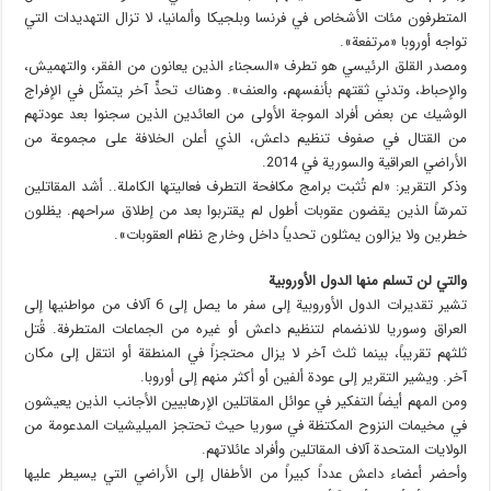
المتطرفون مئات الأشخاص في فرنسا وبلجيكا وألمانيا، لا تزال التهديدات التي
تواجه أوروبا «مرتفعة».
ومصدر القلق الرئيسي هو تطرف «السجناء الذين يعانون من الفقر، والتهميش،
والإحباط، وتدني ثقتهم بأنفسهم، والعنف». وهناك تحدٍّ آخر يتمثّل في الإفراج
الوشيك عن بعض أفراد الموجة الأولى من العائدين الذين سجنوا بعد عودتهم
من القتال في صفوف تنظيم داعش، الذي أعلن الخلافة على مجموعة من
الأراضي العراقية والسورية في 2014.
وذكر التقرير: «لم تُثبت برامج مكافحة التطرف فعاليتها الكاملة.. أشد المقاتلين
تمرسّاً الذين يقضون عقوبات أطول لم يقتربوا بعد من إطلاق سراحهم. يظلون
خطرين ولا يزالون يمثلون تحدياً داخل وخارج نظام العقوبات».
والتي لن تسلم منها الدول الأوروبية
تشير تقديرات الدول الأوروبية إلى سفر ما يصل إلى 6 آلاف من مواطنيها إلى
العراق وسوريا للانضمام لتنظيم داعش أو غيره من الجماعات المتطرفة. قُتل
ثلثهم تقريباً، بينما ثلث آخر لا يزال محتجزاً في المنطقة أو انتقل إلى مكان
آخر. ويشير التقرير إلى عودة ألفين أو أكثر منهم إلى أوروبا.
ومن المهم أيضاً التفكير في عوائل المقاتلين الإرهابيين الأجانب الذين يعيشون
في مخيمات النزوح المكتظة في سوريا حيث تحتجز الميليشيات المدعومة من
الولايات المتحدة آلاف المقاتلين وأفراد عائلاتهم.
وأحضر أعضاء داعش عدداً كبيراً من الأطفال إلى الأراضي التي يسيطر عليها