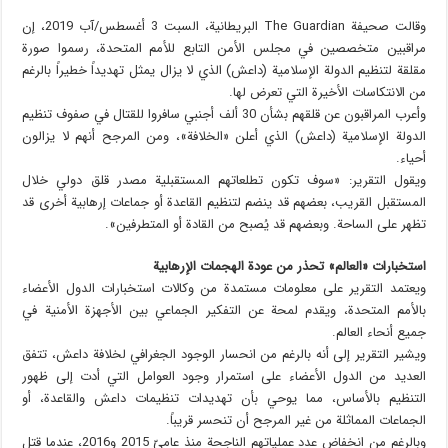
وقالت صحيفة The Guardian البريطانية، السبت 3 أغسطس/آب 2019، إن
مراقبين متخصصين في مجلس الأمن التابع للأمم المتحدة، رسموا صورة
مقلقة لتنظيم الدولة الإسلامية (داعش) الذي لا يزال يمثل تهديداً خطيراً بالرغم
من الانتكاسات الأخيرة التي تعرض لها.
وأعرب المراقبون عن قلقهم بشأن 30 ألف أجنبي سافروا للقتال في صفوف تنظيم
الدولة الإسلامية (داعش) الذي أعلن «الخلافة»، ومن المرجح أنهم لا يزالون
أحياء.
ويقول التقرير: «سوف تكون تطلعاتهم المستقبلية مصدر قلق دولي خلال
المستقبل القريب، بعضهم قد ينضم لتنظيم القاعدة أو جماعات إرهابية أخرى قد
تظهر على الساحة. وبعضهم قد يُصبح من القادة أو المتطرفين».
استخبارات «العالم» تحذر من عودة الهجمات الإرهابية
ويعتمد التقرير على معلومات مستمدة من وكالات استخبارات الدول الأعضاء
بالأمم المتحدة، ويقدم لمحة عن التفكير الجماعي بين الأجهزة الأمنية في
جميع أنحاء العالم.
ويشير التقرير إلى أنه بالرغم من انحسار الوجود الجغرافي لخلافة داعش، تتفق
العديد من الدول الأعضاء على استمرار وجود العوامل التي أدت إلى ظهور
التنظيم بالأساس، مما يوحي بأن تهديدات تنظيمات داعش والقاعدة، أو
الجماعات المماثلة من غير المرجح أن تنحسر قريباً.
وبالرغم من انخفاض عدد عملياتهم الناجحة منذ عاميّ 2015 و2016، عندما قتل