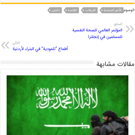
الوسوم
الأمم المتحدة
الإرهاب
القاعده
داعش
السابق
المؤتمر العالمي للصحة النفسية
للمسلمين في إنجلترا
التالي
أطماع “تلمودية” في البتراء لأردنية
مقالات مشابهة