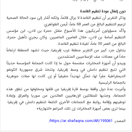
دون إغفال عودة تنظيم القاعدة
وذكر التقرير أن تنظيم القاعدة لا يزال قائماً، ولكنه أشار إلى سوء الحالة الصحية
لزعيم التنظيم البالغ من العمر 68 عاماً، أيمن الظواهري.
وأكّد مسؤولون أمريكيون هذا الأسبوع مقتل حمزة بن لادن، ابن مؤسس
التنظيم أسامة بن لادن، خلال العامين الماضيين. وكان يجري تأهيل حمزة،
البالغ من العمر 30 عاماً، لقيادة تنظيم القاعدة.
يتناول جزء كبير من التقرير منطقة غرب إفريقيا، حيث تشهد المنطقة ارتفاعاً
حاداً في معدلات عنف الإسلاميين المتشددين.
ويبدو أن أجهزة المخابرات منقسمة حول ما إذا كانت الجماعة المؤسسة حديثاً
التي تتبع تنظيم داعش في وسط إفريقيا، وتتخذ شرق جمهورية الكونغو
الديمقراطية مقراً لها، تمثّل تهديداً حقيقياً أو إن كانت لها صلات جوهرية
بالجماعة الرئيسية.
وأعربت عدة دول واقعة بوسط قارة إفريقيا عن قلقها ومخاوفها من تطوّر هذه
الجماعة، وجذبها للمقاتلين الإرهابيين العائدين من سوريا والعراق وإعادة
توطينهم وإقامة روابط مع الجماعات الأخرى التابعة لتنظيم داعش في إفريقيا.
بينما ترى بعض أجهزة المخابرات إن تلك المزاعم «انتهازية».
المصدر:
https://ar.shafaqna.com/AR/195061/