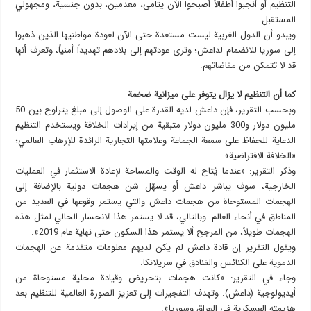
التنظيم أو أنجبوا أطفالاً أصبحوا الآن يتامى، معدمين، بدون جنسية، ومجهولي
المستقبل.
ويبدو أن الدول الغربية ليست مستعدة حتى الآن لعودة مواطنيها الذين ذهبوا
إلى سوريا للانضمام لداعش؛ وترى عودتهم إلى بلادهم تهديداً أمنياً، وتعرف أنها
قد لا تتمكن من مقاضاتهم.
كما أن التنظيم لا يزال يتوفر على ميزانية ضخمة
وبحسب التقرير، فإن داعش لديه القدرة على الوصول إلى مبلغ يتراوح بين 50
مليون دولار و300 مليون دولار متبقية من إيرادات الخلافة ويستخدم التنظيم
الدعاية للحفاظ على سمعة الجماعة وعلامتها التجارية الرائدة للإرهاب العالمي؛
«الخلافة الافتراضية».
وذكر التقرير: «عندما يُتاح له الوقت والمساحة لإعادة الاستثمار في العمليات
الخارجية، سوف يباشر داعش أو يسهّل شن هجمات دولية بالإضافة إلى
الهجمات المستوحاة من هجمات داعش والتي يستمر وقوعها في العديد من
المناطق في أنحاء العالم. وبالتالي، قد لا يستمر هذا الانحسار الحالي لمثل هذه
الهجمات طويلاً، من المرجح ألا يستمر هذا السكون حتى نهاية عام 2019».
ويقول التقرير إن قادة داعش لم يكن لديهم معلومات متقدمة عن الهجمات
الدموية على الكنائس والفنادق في سريلانكا.
وجاء في التقرير: «كانت هجمات بتحريض وقيادة محلية مستوحاة من
أيديولوجية (داعش). وتهدف التفجيرات إلى تعزيز الصورة العالمية للتنظيم بعد
هزيمته العسكرية في العراق وسوريا».