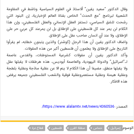
وقال الدكتور “سعيد يقين” ألاستاذ في العلوم السياسية وناشط في المقاومة
الشعبية لبرنامج “مع الحدث” الخاص بقناة العالم الإخبارية، إن البنود التي
رشحت للشق السياسي، تستفز العقل الإنساني والعقل الفلسطيني، وإن هذا
الكلام لن يمر عند كل فلسطيني على الإطلاق بل لن يمرعند كل عربي حر على
الإطلاق، ولا عند أي انسان صاحب عقل على الإطلاق.
واضاف الدكتور يقين أن هذا الرجل (كوشنر) والذين يتبنون خطابه، لم يقرأوا
التاريخ على الإطلاق ولا يعلمون أن فلسطين أكبر من هذه المقولات.
وأكد الدكتور يقين أن مقولات كشرعية المستوطنات، والقدس عاصمة
لـ”اسرائيل” والدولة اليهودية، والعاصمة أبوديس، هذه هرطقات لا يقبلها عقل
ولا يقبلها منطق، مضيفا أن هذا الكلام لا ينم الا عن عقلية ساذجة وعقلية بلطجة
وعقلية هيمنة وعقلية مستعمروعقلية فوقية والشعب الفلسطيني جميعه يرفض
هذه الافكار.
المصدر:
https://www.alalamtv.net/news/4360536/
الوسوم
إسرائیل
حماس
صفقة القرن
فلسطین
قطاع غزة