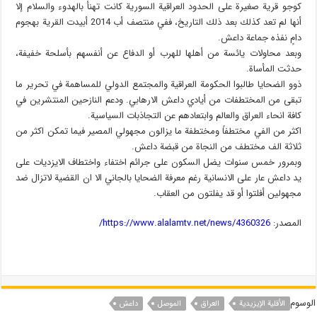
كوجو قرية صغيرة على الحدود العراقية السورية كانت تهنأ بالهدوء والسلام إلا
أنها لم تعد كذلك بعد ذلك التاريخ، ففي منتصف أب 2014 أبيدت القرية بهجوم
دامٍ نفذه جماعة داعش.
وبعد محاولات يائسة من أهلها للهرب أو الدفاع عن أنفسهم بأسلحة خفيفة،
حدثت المأساة.
ذوو الضحايا طالبوا الحكومة العراقية والمجتمع الدولي للمساهمة في تحرير ما
تبقى من المختطفات من أيادي داعش الارهابي. ودعم النازحين المنتشرين في
كافة انحاء العراق والعالم وابتعادهم عن التجاذبات السياسية.
اكثر من الفي مختطفاً ومختطفة ما يزالون مجهولي المصير فيما تمكن اكثر من
ثلاثة الف مختطف من النجاة من قبضة داعش.
وبمرور خمس سنوات يضل السكون علی جرائم اختفاء واختطاف الايزديات علی
يد داعش عار علی الانسانية رغم معرفة الضحايا بالجاني الا ان القضية لاتزال ضد
مجهولين أفلتوا أو قد يفلتون من العقاب.
المصدر:
https://www.alalamtv.net/news/4360326/
الوسوم
الأقلية الإيزيدية
العراق
الموصل
داعش