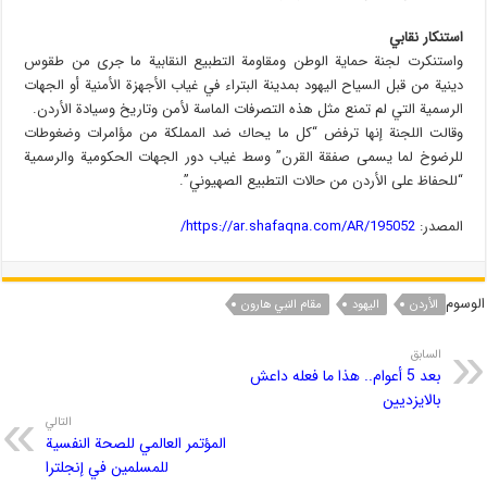
استنكار نقابي
واستنكرت لجنة حماية الوطن ومقاومة التطبيع النقابية ما جرى من طقوس
دينية من قبل السياح اليهود بمدينة البتراء في غياب الأجهزة الأمنية أو الجهات
الرسمية التي لم تمنع مثل هذه التصرفات الماسة لأمن وتاريخ وسيادة الأردن.
وقالت اللجنة إنها ترفض “كل ما يحاك ضد المملكة من مؤامرات وضغوطات
للرضوخ لما يسمى صفقة القرن” وسط غياب دور الجهات الحكومية والرسمية
“للحفاظ على الأردن من حالات التطبيع الصهيوني”.
المصدر:
https://ar.shafaqna.com/AR/195052/
الوسوم
الأردن
الیهود
مقام النبي هارون
السابق
بعد 5 أعوام.. هذا ما فعله داعش
بالايزديين
التالي
المؤتمر العالمي للصحة النفسية
للمسلمين في إنجلترا