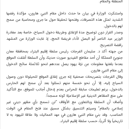
المنطقة والمقام.
واستنكرت الوزارة في بيان ما حدث داخل مقام النبي هارون، مؤكدة رفضها
الشديد لمثل هذه التصرفات، وفتحها تحقيقا حول ما جرى ومحاسبة من سمح
لهم بالدخول.
وصدر القرار دون توضيح مدة الإغلاق وطريقة دخول السياح، خاصة بعد مغادرة
الوزير عبد الناصر أبو البصل لأداء فريضة الحج، إذ غابت الوزارة عن المشهد
رافضة التصريح.
من جهته أكد د. سليمان الفرجات رئيس سلطة إقليم البتراء بمحافظة معان
جنوبيّ المملكة أن أحد مقاطع الفيديو صورت حديثا، وأن السلطة أغلقت الموقع
بعدما بلغتها معلومات عن نيّة يهود يصل عددهم لنحو ثلاثمئة سائح الدخول
إلى مقام النبي هارون.
وقال الفرجات بتصريحات صحفية إنه جرى إغلاق الموقع للحيلولة دون وصول
السياح إليه، إلا أن نحو خمسة منهم تسللوا بعد أن سمح لهم الحارس
بالدخول، برغم تعليمات سابقة للحراس بعدم إدخال أجانب للموقع، مع التأكيد
على منع المظاهر الدينية غير الإسلاميّة كونه مسجداً.
وأضاف أن السلطة وبالتعاون مع الأوقاف “لن تسمح بأي مظهر ديني غير
إسلامي بالمقام” وسيتم التنسيق بشكل مسبق عند فتح المقام في الوقت
المناسب. وقد بني مقام النبي هارون في عهد المماليك ولا علاقة لليهود به لا
تاريخياً ولا أثرياً، حسب سلطة إقليم البتراء.