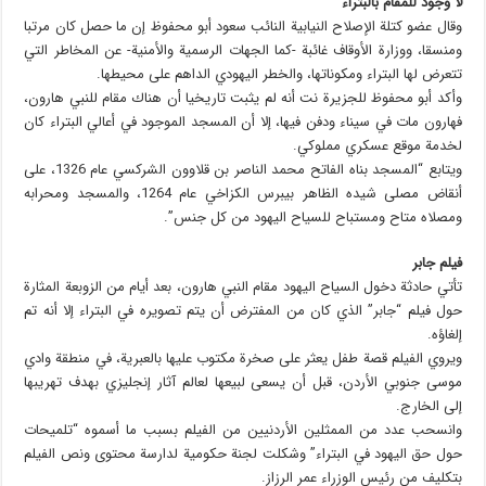
لا وجود للمقام بالبتراء
وقال عضو كتلة الإصلاح النيابية النائب سعود أبو محفوظ إن ما حصل كان مرتبا
ومنسقا، ووزارة الأوقاف غائبة -كما الجهات الرسمية والأمنية- عن المخاطر التي
تتعرض لها البتراء ومكوناتها، والخطر اليهودي الداهم على محيطها.
وأكد أبو محفوظ للجزيرة نت أنه لم يثبت تاريخيا أن هناك مقام للنبي هارون،
فهارون مات في سيناء ودفن فيها، إلا أن المسجد الموجود في أعالي البتراء كان
لخدمة موقع عسكري مملوكي.
ويتابع “المسجد بناه الفاتح محمد الناصر بن قلاوون الشركسي عام 1326، على
أنقاض مصلى شيده الظاهر بيبرس الكزاخي عام 1264، والمسجد ومحرابه
ومصلاه متاح ومستباح للسياح اليهود من كل جنس”.
فيلم جابر
تأتي حادثة دخول السياح اليهود مقام النبي هارون، بعد أيام من الزوبعة المثارة
حول فيلم “جابر” الذي كان من المفترض أن يتم تصويره في البتراء إلا أنه تم
إلغاؤه.
ويروي الفيلم قصة طفل يعثر على صخرة مكتوب عليها بالعبرية، في منطقة وادي
موسى جنوبي الأردن، قبل أن يسعى لبيعها لعالم آثار إنجليزي بهدف تهريبها
إلى الخارج.
وانسحب عدد من الممثلين الأردنيين من الفيلم بسبب ما أسموه “تلميحات
حول حق اليهود في البتراء” وشكلت لجنة حكومية لدارسة محتوى ونص الفيلم
بتكليف من رئيس الوزراء عمر الرزاز.