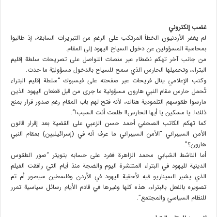
غضب إلكتروني
لم يغفر الأردنيون الخطأ المرتكب على الرغم من التبريرات السابقة، إذ طالبوا
بمحاسبة المسؤولين عن دخول السياح اليهود إلى المقام.
من جانب آخر تهكم نشطاء عبر منصات التواصل على تصريحات سلطة إقليم
البتراء، وتحميلها الحارس الذي سمح للسياح بالدخول مسؤوليّة ما حدث.
وكتب الإعلامي ينال فريحات عبر صفحته على فيسبوك “سلطة إقليم البتراء
تُحمل حارس مقام النبي هارون مسؤولية ما جرى من قبل قطعان اليهود الذين
مارسوا طقوسهم التلمودية هناك، لأنه فتح لهم باب المقام رغم صدور قرار بمنع
ذلك!. يا مسكين يا أيها الحارس!! طلعت أنت السبب!”.
كما تهكم الكاتب الصحفي أحمد حسن الزعبي على القضية بعد إقرار قانون
الأمن السيبراني “الأمن السيبراني ما عرف أنه في (إسرائيليين) بمقام النبي
هارون؟”.
أما الناشط الشبابي محمد الزاهرة فغرد على حسابه بتويتر “صور الطقوس
الدينية لليهود في البتراء المنتشرة اليوم والضجة منذ أيام التي رافقت الفيلم
الذي يشير السيناريو فيه لأحقية اليهود في الأردن وفلسطين سيصور أم تم
تصويره بالفعل بالبتراء، هذه كلها وغيرها في قادم الأيام رسائل سياسية تمرر
للنظام السياسي والمجتمع”.