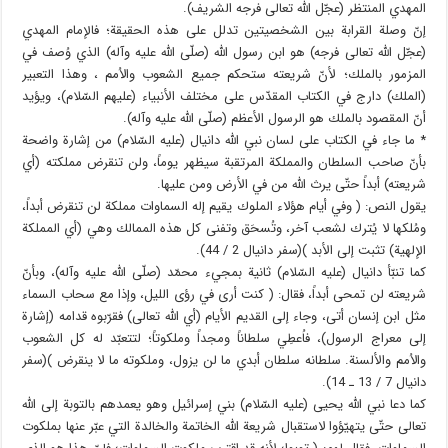
المهدي المنتظر (عجّل الله تعالى فرجه الشريف).
إنّ وصلة القرابة بين الشخصيتين تدلل على هذه الحقيقة؛ فالإمام المهدي
(عجّل الله تعالى فرجه) هو ابن رسول الله (صلّى الله عليه وآله) الذي وُصف في
المزمور بالملك؛ لأنّ شريعته ستحكم جميع الشعوب والاُمم ، وهذا التعبير
(الملك) دارج في الكتاب المقدّس على مختلف الأنبياء (عليهم السّلام)، ويؤيد
أنّ المقصود بالملك هو الرسول الأعظم (صلّى الله عليه وآله).
* ما جاء في الكتاب على لسان نبي الله دانيال (عليه السّلام) من إشارة واضحة
بأنّ صاحب السلطان والمملكة المرتقبة سيظهر يوماً، ولن تنقرض مملكته (أي
شريعته) أبداً حتّى يرث الله من في الأرض ومن عليها.
يقول النص: ( وفي أيام هؤلاء الملوك يقيم إله السماوات مملكة لن تنقرض أبداً،
ومُلكها لا يُترك لشعب آخر، وتُسحَق وتفنى كل هذه الممالك وهي (أي المملكة
الإلهية) تثبت إلى الأبد )(سفر دانيال 2 / 44).
كما تنبّأ دانيال (عليه السّلام) ثانية بمجيء محمّد (صلّى الله عليه وآله)، وبأنّ
شريعته لن تمحى أبداً، فقال: ( كنت أرى في رؤى الليل، وإذا مع سحاب السماء
مثل ابن إنسان أتى، وجاء إلى القديم الأيام (أي الله تعالى) فقرّبوه قدامه (إشارة
إلى معراج الرسول)، فاُعطِي سلطاناً ومجداً وملكوتاً؛ لتتعبّد له كل الشعوب
والاُمم والألسنة. سلطانه سلطان أبدي ما لن يزول، وملكوته ما لا ينقرض )(سفر
دانيال 7 / 13 ـ 14).
كما دعا نبي الله يحيى (عليه السّلام) بني إسرائيل وهو يعمدهم بالتوبة إلى الله
تعالى حتّى يتهيّؤوا لاستقبال شريعة الله الخاتمة والخالدة التي عبّر عنها بملكوت