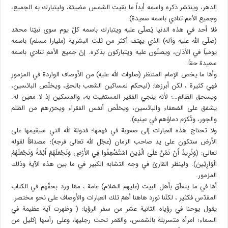
الدهر، وينتشر ذكره واسمه أبداً ما بقيت الشمس مضيئة، وليتبارك به الجميع،
وجميع الاُمم تنادي باسمه سعيدة).
فلا أحد في هذه الدنيا يُصلّى عليه ويتبارك باسمه كلّ يوم سوى نبيّنا محمّد
(صلّى الله عليه وآله) الذي يهتف أكثر من ثلث البشرية (مليارا مسلم) باسمه
يومياً في الأذان، ويصلّون عليه ويتباركون بذكره. إنّ جميع الاُمم تنادي باسمه
سعيدة حقاً.
وأمّا ما يخص الإمام المنتظر (صلوات الله عليه) من الأوصاف الواردة في المزمور
فهي كثيرة ، لكن أبرزها: (ليحكم لمساكين الشعب بالحق، ويخلّص البائسين،
ويسحق الظالم…؛ لأنه ينجي الفقير المستغيث به، والمسكين إذ لا معين له.
يشفق على الضعفاء والبائسين، ويخلّص أنفس الفقراء ويحرّرهم من الظلم
والجور، وتُكرَم دماؤهم في عينيه).
ولا تحتاج هذه العبارات إلى صعوبة في فهمها؛ فدولة الله التي سيقيمها على
الأرض ستكون على يد صاحب الزمان (عجّل الله تعالى فرجه)؛ مصداقاً لقوله
تعالى: (وَنُرِيدُ أَنْ نَمُنَّ عَلَى الَّذِينَ اسْتُضْعِفُوا فِي الأَرْضِ وَنَجْعَلَهُمْ أَئِمَّةً وَنَجْعَلَهُمُ
الْوَارِثِينَ). ولينظر القارئ في وجه التشابه الكبير في ما بين هذه الآية وذلك
المزمور.
أمّا في ما يتعلّق بأهل البيت (عليهم السّلام) عامة ، ممّا ورد بحقّهم في الكتاب
المقدّس فكثير ، لكنّنا نورد هاهنا أهمّ تلك العبارات والأوصاف على نحو مختصر.
يقول يوحنا في رؤياه الثانية عشر من سفر الرؤيا: ( وظهرت آية عظيمة في
السماء؛ امرأة متسربلة بالشمس، والقمر تحت رجليها، وعلى رأسها إكليل من