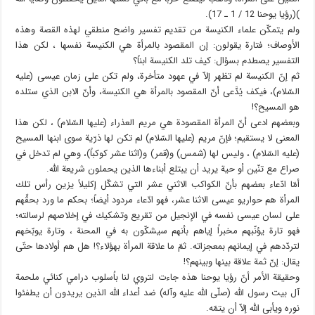
)(رؤيا يوحنا 12 / 1 ـ 17).
ولم يتمكّن علماء الكنيسة من تقديم تفسير واضح منطقي لهذه القصة وهذه
الأوصاف؛ فتارة يقولون: إن المقصود بالمرأة هي الكنيسة نفسها ، لكن هذا
التفسير يصطدم بسؤال: كيف تلد الكنيسة ابناً؟
ثم إنّ الكنيسة لم تظهر إلاّ في عهود متأخرة، ولم تكن على زمان عيسى (عليه
السّلام)، فيكف يُدَّعى أنّ المقصود بالمرأة هي الكنيسة، وأنّ الابن الذي ستلده
هو المسيح؟!
وبعضهم ادعى أنّ المرأة المقصودة هي مريم العذراء (عليها السّلام) ، لكن هذا
المعنى لا يستقيم؛ فإنّ مريم (عليها السّلام) لم تكن لها ذرّية سوى ابنها المسيح
(عليه السّلام) ، وليس لها (شمس) و(قمر) و(اثنا عشر كوكباً)، وهي لم تدخل في
صراع مع تنّين أو حية يريد أن يبتلع أبناءها الذين يحملون شريعة الله.
أمّا ادّعاء بعضهم بأنّ الكواكب الاثني عشر التي تشكّل إكليلاً يزين رأس تلك
المرأة هم حواريو عيسى الاثنا عشر، فهو ادّعاء مردود أيضاً؛ بحكم ما ورد بحقِّهم
على لسان عيسى نفسه في الإنجيل من تقريع وتشكيك في إخلاصهم لرسالته؛
فهو تارة يؤنّبهم مخبراً إياهم بأنهم سيشكّون به في المحنة ، وتارة يوبّخهم
لتردّدهم في إيمانهم بمعجزاته. ثمّ ما علاقة المرأة بهؤلاء؟! هل هم أولادها حتّى
يقال: إنّ ثمة علاقة بينها وبينهم؟!
وحقيقة الأمر أنّ رؤيا يوحنا هذه جاءت لتروي لنا باُسلوب درامي كنائي ملحمة
آل بيت رسول الله (صلّى الله عليه وآله) ضد أعداء الله الذين يريدون أن يطفئوا
نوره ويأبى الله إلاّ أن يتمّه.