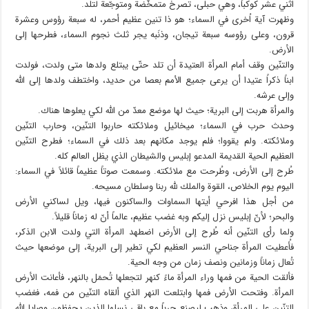
اثني عشر كوكباً، وهي حبلى، تصرخ متمخّضة ومتوجّعة لتلد.
وظهرت آية اُخرى في السماء؛ هو ذا تنين عظيم أحمر، له سبعة رؤوس وعشرة
قرون، وعلى رؤوسه سبعة تيجان، وذنَبه يجر ثلث نجوم السماء، فطرحها إلى
الأرض.
والتنّين وقف أمام المرأة العتيدة أن تلد حتّى يبتلع ولدها متى ولدت، فولدت
ابناً ذكراً عتيدا أن يرعى جميع الاُمم بعصا من حديد، واختطف ولدها إلى الله
وإلى عرشه.
والمرأة هربت إلى البرية؛ حيث لها موضع معدّ من الله لكي يعلوها هناك.
وحدث حرب في السماء؛ ميخائيل وملائكته حاربوا التنّين، وحارب التنّين
وملائكته. ولم يقووا؛ فلم يوجد مكانهم بعد ذلك في السماء؛ فطرح التنّين
العظيم الحية القديمة المدعو إبليس والشيطان الذي يظل العالم كله.
طُرح إلى الأرض، وطُرحت مع ملائكته. وسمعت صوتاً عظيماً قائلاً في السماء:
اليوم يوم الخلاص، القوة والملك لله ربنا وسلطان مسيحه.
من أجل هذا افرحي أيتها السماوات والساكنون فيها، ويل لساكني الأرض
والبحر؛ لأنّ إبليس نزل إليكم وبه غضب عظيم، عالماً أنّ له زماناً قليلاً.
ولما رأى التنّين أنه طُرح إلى الأرض اضطهد المرأة التي ولدت الابن الذكر،
فأُعطيت المرأة جناحي النسر العظيم لكي تطير إلى البرية، إلى موضعها حيث
تُعال زماناً وزمانين ونصف زمان من وجه الحية.
فألقت الحية من فمها وراء المرأة ماءً كنهر لتجعلها تُحمَل بالنهر، فأعانت الأرض
المرأة. وفتحت الأرض فمها وابتلعت النهر الذي ألقاه التنّين من فمه، فغضب
التنّين على المرأة، وذهب ليصنع حرباً مع باقي نسلها الذين يحفظون وصايا الله