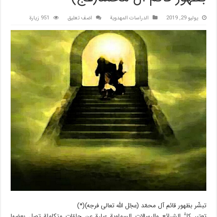
يوليو 29, 2019
الدراسات المهدویة
اضف تعليق
951 زيارة
تبشّر بظهور قائم آل محمّد (عجّل الله تعالى فرجه)(*)
تعتبر كلُّ الشرائع والرسالات السماوية عبارة عن حلقات متكاملة تصل بعضها