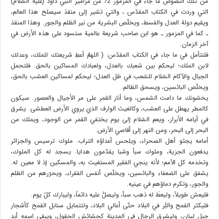
من تلك النصوص ما جاء في المزمور 72 من مزامير النبي داود (عليه السّلام)
التي وردت في الكتاب المقدّس ، والتي تشير إلى منقذ سيصلح هذا العالم،
ويقيم دولة العدل والقسط، ويخلّص البشرية من نير الظلم والجور. وهذا المنقذ
ـ كما في المزمور ـ هو ابن صاحب شريعة عالمية ستسود على هذه الأرض في
آخر الزمان.
فلنتأمل في ما جاء في الكتاب المقدّس: ( اللهمَّ أعطِ شريعتك للملك، وعدلك
لابن الملك؛ ليحكم بين شعبك بالعدل، ولعبادك المساكين بالحق. فلتحمل
الجبال والآكام السّلام للشعب في ظل العدل؛ ليحكم لمساكين العشب بالحق،
ويخلّص البائسين، ويسحق الظالم.
يخشونك ما دامت الشمس، وما أنار القمر على مر الأجيال والعصور. سيكون
كالمطر يهطل على العشب، وكالغيث الوارف الذي يروي الأرض العطشى. يشرق
في أيامه الأبرار، ويعم السّلام إلى يوم يختفي القمر من الوجود، ويملك من
البحر إلى البحر، ومن النهر إلى أقاصي الأرض.
أمامه يجثو أهل الصحراء، ويلحس أعداؤه التراب. ملوك ترسيس والجزائر
يدفعون الجزية، وملوك سبأ وشبا يقدّمون هدايا. يسجد له كل الملوك،
وتخدمه كل الاُمم؛ لأنه ينجي الفقير المستغيث به، والمسكين إذ لا معين له.
يشفق على الضعفاء والبائسين، ويخلّص أنفس الفقراء، ويحرّرهم من الظلم
والجور، وتكرم دماؤهم في عينيه.
فليعش طويلاً، وليعطَ له ذهب سبأ، وليصلَّ عليه دائماً، وليبارك كلّ يوم.
فليكثر القمح والبُّر في البلاد حتّى أعالي البلاد، ولتتمايل سنابل القمح كأشجار
جبل لبنان، وليشرق الرجال في المدينة كحشائش الحقول، ويبقى اسمه أبد