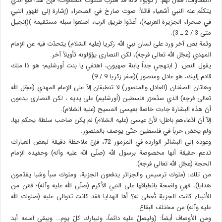
السماوات، فقال لهم: ( توبوا؛ لأنه قد اقترب ملكوت السماوات؛ فإنّ هذا هو الذي
يتكلّم عنه النبي أشعياء قائلاً: صوت صارخ في الصحراء (إشارة إلى ظهور النبي
في صحراء الجزيرة العربية)، أعدّوا طريق الرب، اصنعوا سبله مستقيمة )(إنجيل
متى 3 / 2 ـ 3).
وثمة نص آخر ورد على لسان نبي الله زكريا (عليه السّلام) يتحدّث فيه عن الإمام
المهدي (عجّل الله تعالى فرجه)، لكن النصارى يؤوّلونه تأويلاً آخر.
يقول النص: ( ابتهجي جداً يابنة صهيون، اهتفي يا بنت اُورشليم؛ هو ذا ملك
قادم إليك، هو عادل ومنصور )(سفر زكريا 9 / 9).
وهاتان الصفتان (العادل والمنصور) لا تنطبقان إلاّ على الإمام المهدي (عجّل الله
تعالى فرجه) الذي ستُحرّر فلسطين (اُورشليم) على يديه ، لكن النصارى يدعون
أنّ هذه البشارة جاءت خاصة بعيسى المسيح (عليه السّلام).
إلاّ أنّ ادّعاءهم باطل؛ لأنّ عيسى (عليه السّلام) لم يكن صاحب سلطة يحكم بها،
ولم يخض حرباً في فلسطين حتّى يوصف بالمنصور.
وعودة إلى البشائر الواردة في المزمور 72، فإنّ ملاحظة دقيقة لبعض العبارات
تدعم حقيقة أنها مخصوصة برسول الله (صلّى الله عليه وآله) وحفيده الإمام
الحجة (عجّل الله تعالى فرجه).
من تلك: (ملوك ترسيس والجزائر يدفعون الجزية، وملوك سبأ وشبا يقدّمون
هدايا)، فهي واضحة بانطباقها على النبي الأكرم (صلّى الله عليه وآله)؛ فمَن مِن
الأنبياء كانت الجزية تُعطى له؟ أمّا الهدايا فقد كانت تتوالى عليه (صلوات الله
عليه وآله) من مختلف البقاع.
ومن الأوصاف أيضاً: (وليصلَّ عليه دائماً، وليبارك كلّ يوم… ويبقى اسمه أبد