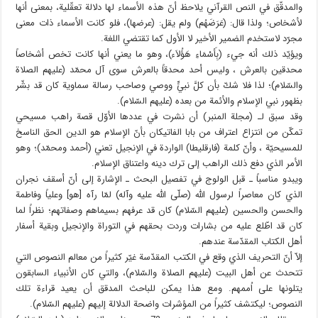
والمدقّق في النص القرآني يلاحظ أنّ هذه الأسماء لها دلالة تعقّلية، بمعنى أنها
لأشخاص؛ ولذا قال: (عَرَضَهُم) ولم يقل: (عرضها)، فلو كانت الأسماء ذات معنى
مجرّد لاستخدم الضمير الأخير لا الأول كما تقتضي اللغة.
ويؤيّد ذلك أنه جيء (بِأَسْمَاءِ هَؤُلاَء)، وهو ما يعني أنها كانت تخص أشخاصاً
محدقين بالعرش ، وليس أحد محدقاً بالعرش سوى آل محمّد (عليهم الصلاة
والسّلام)؛ لذا فلا شكّ بأن كلَّ نبيٍّ ووصي وصاحب رسالة سماوية كان قد بشّر
بظهور نبي الإسلام والأئمة من بعده (عليهم السّلام).
وقد سبق لـ (مجلة المنبر) أن نشرت في عددها الأوّل قصة راهب مسيحي
تمكّن من انتزاع اعتراف من بابا الفاتيكان بأنّ الإسلام هو الدين الحق الناسخ
للمسيحيّة ، وأنّ كلمة (فارقليطا) الواردة في الإنجيل تعني (أحمد ومحمّد)؛ وهو
الأمر الذي دفع ذلك الراهب إلى ترك دينه واعتناق الإسلام.
ويبدو مناسباً ـ قبل الولوج في تفصيل البحث ـ الإشارة إلى أنّ أسقف نجران
الذي كان معاصراً لرسول الله (صلّى الله عليه وآله) لمّا رآه [هو] وعلياً وفاطمة
والحسن والحسين (عليهم السّلام) كان قد عرفهم بسيماهم وصفاتهم؛ نظراً لما
كان قد اطّلع عليه من بشارات وردت بحقهم في التوراة والإنجيل وبقية أسفار
أهل الكتاب المقدّسة عندهم.
إلاّ أنّ التحريف الذي وقع في الكتب المقدّسة غيّر كثيراً من معالم النصوص التي
تتحدث عن أهل البيت (عليهم الصلاة والسّلام)، والتي كان الأنبياء السابقون
يتلونها على اُممهم. ومع هذا يمكن للباحث المدقق أن يعيد قراءة تلك
النصوص؛ ليكتشف كثيراً من المؤشرات واضحة الدلالة إليهم (عليهم السّلام).