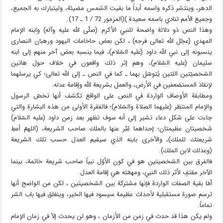
الدهر، وينتشر ذكره واسمه أبداً ما بقيت الشمس مضيئة، وليتبارك به الجميع،
وجميع الاُمم تنادي باسمه سعيدة )(المزمور 72 / 1 ـ 17).
وهذا النص ذو دلالة واضحة للنبي الأكرم (صلّى الله عليه وآله) وابنه الإمام
المهدي (عجّل الله تعالى فرجه) ، لكن بعض حاخامات اليهود ورهبان النصارى
ينسبونه إلى نبي الله داود (عليه السّلام)، فيما ينسبه بعض آخر منهم إلى ابنه
سليمان (عليه السّلام)، وهم إثر ذلك واقعون في خلاف حول هاتين
الشخصيّتين اللتين يُتوسّل بهما ـ كما في النص ـ إلى الله تعالى؛ كي يرسلهما
لإنقاذ المستضعفين في الأرض، والعمل بشريعة الله وإقامة عدله.
ومطابقة الأوصاف الواردة في النص على الواقع تكشف أنها تخصّ الرسول
والإمام المنتظر (عليهما الصلاة والسّلام)؛ فالفقرة الأولى من هذه البشارة والتي
جاءت على شكل دعاء تشير إلى أنه سوف تظهر بعد زمن داود (عليه السّلام)
شخصيتان عظيمتان؛ إحداهما عُبِّر عنها بالملك صاحب الشريعة، (اللهمّ أعطِ
شريعتك للملك)، والاُخرى بابنه الذي سيقيم العدل حسب تلك الشريعة
(وعدلك لابن الملك).
فالفرق بين الشخصيتين هو في كون الأوّل نبياً صاحب شريعة خاتمة، بينما
الآخر مقتفٍ لأثر ذلك النبي، ومهمّته هي إقامة العدل.
أمّا بقية الصفات الواردة فإنها مشتركة بين الشخصيتين ، لكن من الواضح أنها
ترسم صورة مستقبلية لأحداث عظيمة سيسود فيها الخير، وينغلق فيها باب الشر
تماماً.
ولم يكن هذا قد حدث في زمن من الأزمان ، وهو لن يحدث إلاّ في زمان الإمام