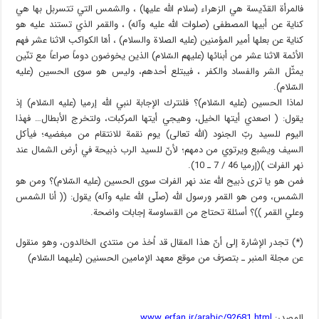
فالمرأة القدّيسة هي الزهراء (سلام الله عليها) ، والشمس التي تتسربل بها هي
كناية عن أبيها المصطفى (صلوات الله عليه وآله) ، والقمر الذي تستند عليه هو
كناية عن بعلها أمير المؤمنين (عليه الصلاة والسلام) ، أمّا الكواكب الاثنا عشر فهم
الأئمة الاثنا عشر من أبنائها (عليهم السّلام) الذين يخوضون دوماً صراعاً مع تنّين
يمثّل الشر والفساد والكفر ، فيبتلع أحدهم، وليس هو سوى الحسين (عليه
السّلام).
لماذا الحسين (عليه السّلام)؟ فلنترك الإجابة لنبي الله إرميا (عليه السّلام) إذ
يقول: ( اصعدي أيتها الخيل، وهيجي أيتها المركبات، ولتخرج الأبطال… فهذا
اليوم للسيد ربّ الجنود (الله تعالى) يوم نقمة للانتقام من مبغضيه؛ فيأكل
السيف ويشبع ويرتوي من دمهم؛ لأنّ للسيد الرب ذبيحة في أرض الشمال عند
نهر الفرات )(إرميا 46 / 7 ـ 10).
فمن هو يا ترى ذبيح الله عند نهر الفرات سوى الحسين (عليه السّلام)؟ ومن هو
الشمس، ومن هو القمر ورسول الله (صلّى الله عليه وآله) يقول: (( أنا الشمس
وعلي القمر ))؟ أسئلة تحتاج من القساوسة إجابات واضحة.
(*) تجدر الإشارة إلى أنّ هذا المقال قد اُخذ من منتدى الخالدون، وهو منقول
عن مجلة المنبر ـ بتصرّف من موقع معهد الإمامين الحسنين (عليهما السّلام)
المصدر:
www.erfan.ir/arabic/92681.html