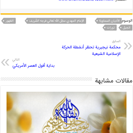
الوسوم
الأدیان السماویة
الإمام المهدي عجّل الله تعالي فرجه الشّريف
الظهور
انجیل
تورات
السابق
محكمة نيجيرية تحظر أنشطة الحركة
الإسلامية الشيعية
التالي
بداية أفول العصر الأمريكي
مقالات مشابهة