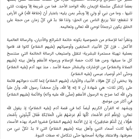
بعضاً لتشكّل سلسلة الإيمان بالله الواحد الأحد. فما من شريعة إلاّ ومهّدت للتي
تليها ، وما من نبي أو ولي إلاّ وبشّر بمن يليه؛ باعتبار أنّ (خلافة الله) في الأرض
لا تنقطع؛ لئلاّ يزيغ الناس عن الحق؛ ولذا فلا بدّ في كلِّ زمان من حجة على
الخلق يكون ترجماناً لوحي الله تعالى وتعاليمه.
ونظراً لما للإسلام من خصوصية بكونه خاتمة الشرائع والأديان، والرسالة العالمية
الأكمل ، فإنّ كلَّ الأنبياء السابقين وأوصيائهم (عليهم السّلام) كانوا قد قاموا
بعملية تهيئة مستمرة للبشرية؛ لتقبّل واستيعاب الرسالة الخاتمة التي ستنسخ
كل ما سبقها؛ ومن هنا كانت حصة الإسلام ورسوله الأعظم وأهل بيته (عليهم
الصلاة والسّلام) من الإشارات والبشائر حصة الأسد ، منذ عهد آدم (عليه السّلام)
وحتّى آخر أوصياء عيسى (عليه السّلام).
ولا يخفى أنّ كلَّ هؤلاء الأنبياء والأولياء (عليهم السّلام) إنما كانت دعواتهم قائمة
على ركائز ثلاث؛ هي شهادة أن لا إله إلاّ الله، وأنّ محمّداً رسول الله، وأنّ علياً
ولي الله كما صرّح به الرسول الأعظم (صلّى الله عليه وآله) والأئمة (عليهم السّلام)
في أكثر من موضع.
ويشهد له القرآن الكريم أيضاً كما في قصة آدم (عليه السّلام)؛ إذ يقول الله
تعالى: (وَعَلَّمَ آدَمَ الأَسْمَاءَ كُلَّهَا ثُمَّ عَرَضَهُمْ عَلَى الْمَلاَئِكَةِ فَقَالَ أَنْبِئُونِي بِأَسْمَاءِ
هَؤُلاَء إِنْ كُنتُمْ صَادِقِينَ)؛ إذ إنّ الأئمة (عليهم السّلام) فسّروا المراد بهذه الأسماء
بأنها كانت أسماء النبي وأهل بيته (عليهم السّلام) التي لا بدّ لكلِّ نبي من
معرفتها، والاعتقاد بولاية أصحابها حتّى تتكامل له صفات النبوة.