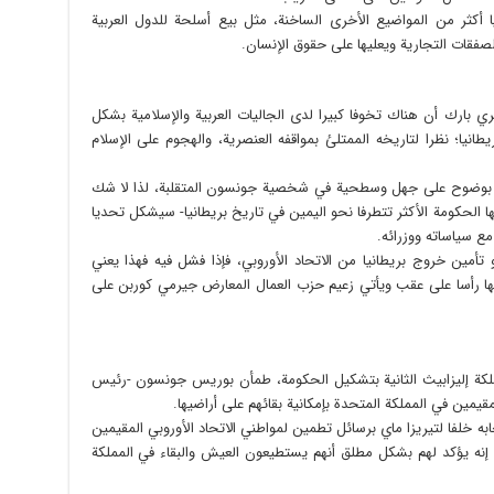
ثر من المواضيع الأخرى الساخنة، مثل بيع أسلحة للدول العربية
لصفقات التجارية ويعليها على حقوق الإنسان.
ارك أن هناك تخوفا كبيرا لدى الجاليات العربية والإسلامية بشكل
يا؛ نظرا لتاريخه الممتلئ بمواقفه العنصرية، والهجوم على الإسلام
ل بوضوح على جهل وسطحية في شخصية جونسون المتقلبة، لذا لا شك
الحكومة الأكثر تتطرفا نحو اليمين في تاريخ بريطانيا- سيشكل تحديا
 مع سياساته ووزرائه.
 تأمين خروج بريطانيا من الاتحاد الأوروبي، فإذا فشل فيه فهذا يعني
يها رأسا على عقب ويأتي زعيم حزب العمال المعارض جيرمي كوربن على
لكة إليزابيث الثانية بتشكيل الحكومة، طمأن بوريس جونسون -رئيس
به خلفا لتيريزا ماي برسائل تطمين لمواطني الاتحاد الأوروبي المقيمين
 إنه يؤكد لهم بشكل مطلق أنهم يستطيعون العيش والبقاء في المملكة