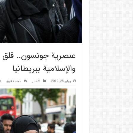
عنصرية جونسون.. قلق يج
والإسلامية ببريطانيا
يوليو 28, 2019
الاخبار
اضف تعليق