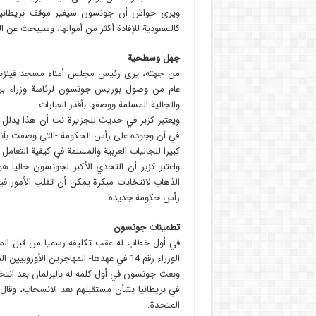
ويرى حواش أن جونسون سيغير موقف بريطانيا أك
كالسعودية للإفادة أكثر من أموالها، وسيبحث عن ا
جهل وسطحية
من جهته، يرى رئيس مجلس أمناء مسجد فينزبري ب
عام من وصول بوريس جونسون لرئاسة وزراء بريطان
والجالية المسلمة ووصفها بأقذر العبارات.
ويعتبر كزبر في حديث للجزيرة نت أن هذا يدل
في أن وجوده على رأس الحكومة -التي وصفت بأنها 
كبيرا للجاليات العربية والمسلمة في كيفية التعامل
واعتبر كزبر أن التحدي الأكبر لجونسون حاليا هو
الذهاب لانتخابات مبكرة يمكن أن تقلب الأمور ف
رأس حكومة جديدة.
تطمينات جونسون
في أول خطاب له عقب تكليفه رسميا من قبل الم
الوزراء رقم 14 في عهدها- المهاجرين الأوروبيين المقيمين في المملكة المتحدة بإمكانية بقائهم على أراضيها.
وبعث جونسون في أول كلمه له بالبرلمان بعد انتخا
في بريطانيا بشأن مستقبلهم بعد الانسحاب، وقال
المتحدة.