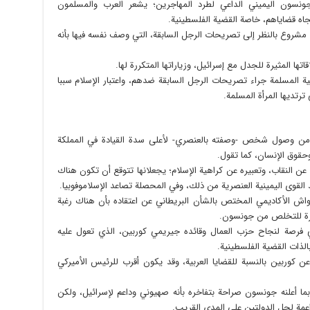
ون اليميني الداعي لطرد المهاجرين؛ يشعر العرب والمسلمون
جاه قضاياهم، خاصة القضية الفلسطينية.
مشروع بالنظر إلى تصريحات الرجل السابقة، التي وصف نفسه فيها بأنه
اتها المثيرة للجدل مع إسرائيل، وزياراتها المتكررة لها.
المسلمة جراء تصريحات الرجل السابقة ضدهم، واعتبار الإسلام سببا
رتديها المرأة المسلمة.
 من وصول شخص -وصفته بالعنصري- لأعلى سدة القيادة في المملكة
وحقوق الإنسان، كما تقول.
عن النقاب، وتعبيره عن كراهية الإسلام؛ يجعلانها تتوقع أن تكون هناك
وى اليمينية العنصرية من ذلك، وفي المحصلة تصاعد الإسلاموفوبيا.
اش الأكاديمي المختص بالشأن البريطاني عن اعتقاده بأن هناك رغبة
بكرة للتخلص من جونسون.
ي فرصة لنجاح حزب العمال وقائده جيريمي كوربين، الذي تعول عليه
بالذات القضية الفلسطينية.
وربين بالنسبة للقضايا العربية، وقد يكون أقرب للرئيس الأميركي
ي بما أعلنه جونسون صراحة بتفاخره بأنه صهيوني وداعم لإسرائيل، ولكن
اعمة لحل الدولتين على المدى القريب.