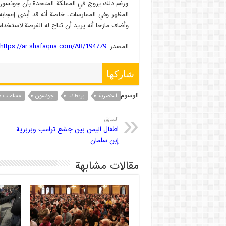
ورغم ذلك يروج في المملكة المتحدة بأن جونسون 
المظهر وفي الممارسات، خاصة أنه قد أبدى إعجاب
وأضاف مازحا أنه يريد أن تتاح له الفرصة لاستخدام
المصدر:
https://ar.shafaqna.com/AR/194779/
شاركها
الوسوم
العنصریة
بریطانیا
جونسون
مسلمات
السابق
اطفال اليمن بين جشع ترامب وبربرية
إبن سلمان
مقالات مشابهة