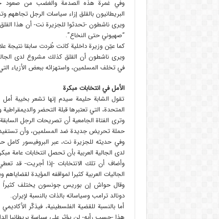
وفي غمرة هذه الصدمة والغضب من صعود جونس
البريطانيون بالقلق إزاء سياسات الرجل تجاههم وت
ويرى ناشطون -تحدثوا للجزيرة نت- أن هذا القلق 
“صهيوني حتى النخاع”.
كما عيّن وزيرة داخلية كانت طُردت سابقا نتيجة علاق
ويرى ناشطون أن القلق كذلك مشروع لدى الجالية 
في تخلف المسلمين، واستهزائه ببعض الأزياء التي ت
الأمل في انتخابات مبكرة
تقول الشابة حليمة سيدم إنها تشعر بخيبة أمل
المتحدة، التي تعتبرها قبلة التحضر والديمقراطية 
وترى الفتاة الجامعية أن تصريحات الرجل السابقة 
حملة تحريض جديدة ضد المسلمين، وأن تستفيد الق
وفي حديثه للجزيرة نت، عبر البروفيسور كامل حو
لدى الجالية العربية بأن تحصل انتخابات عامة م
وأضاف أن تلك الانتخابات -إذا أجريت- قد تعط
الجاليات العربية كثيرا لمواقفه المؤيدة لقضاياهم و
وقال حواش إن بوريس جونسون يختلف كثيراً عن ك
دونالد ترامب وسياساته بالذات بالنسبة لإيران.
أما بالنسبة للقضية الفلسطينية، فيذكّر الأكاديم
هذا -حسب رأيه- لن يؤثر على سياسة بريطانيا الد