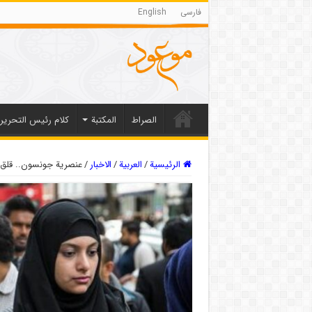
فارسی
English
الصراط
المکتبة
كلام رئيس التحرير
الرئيسية
/
العربیة
/
الاخبار
/
عنصرية جونسون.. قلق يج