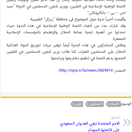
اللجنة الوطنیة الإسلامیة فی الفلبین، ووزیر شئون المسلمین في الدولة “سید
امن – بی – بانکارونکان”.
وأقیمت أخیراً ندوة حول الموضوع فی محافظة “ریزال” الفلبینیة.
وقد شارك عدد من أعضاء اللجنة الوطنیة الإسلامیة في هذه الندوة حیث
تحدثوا عن أهمیة تنمیة صناعة الحلال والإهتمام بالمؤسسات الإسلامیة
المصغرة.
وناقش المشاركون في هذه الندوة أیضاً توفیر عربات لتوزیع المواد الغذائیة
الحلال علی المسلمین الفقراء، کما طالب وزیر شئون المسلمين في الفلبین
الجمیع بدعم اللجنة في تنظیم مشاریعها وبرامجها.
المصدر:
http://iqna.ir/fa/news/3829914/
الوسوم
الإسلام
المسلمون
فلبین
السابق
الامم المتحدة تبقي العدوان السعودي
على لائحتها السوداء