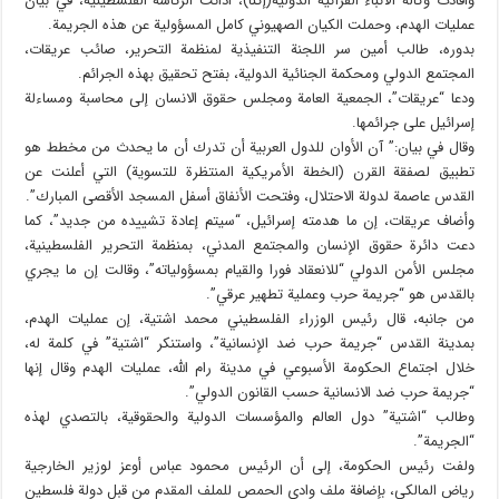
وأفادت وكالة الأنباء القرآنية الدولية(إکنا)، أدانت الرئاسة الفلسطينية، في بيان
عمليات الهدم، وحملت الكيان الصهيوني كامل المسؤولية عن هذه الجريمة.
بدوره، طالب أمين سر اللجنة التنفيذية لمنظمة التحرير، صائب عريقات،
المجتمع الدولي ومحكمة الجنائية الدولية، بفتح تحقيق بهذه الجرائم.
ودعا “عريقات”، الجمعية العامة ومجلس حقوق الانسان إلى محاسبة ومساءلة
إسرائيل على جرائمها.
وقال في بيان:” آن الأوان للدول العربية أن تدرك أن ما يحدث من مخطط هو
تطبيق لصفقة القرن (الخطة الأمريكية المنتظرة للتسوية) التي أعلنت عن
القدس عاصمة لدولة الاحتلال، وفتحت الأنفاق أسفل المسجد الأقصى المبارك”.
وأضاف عريقات، إن ما هدمته إسرائيل، “سيتم إعادة تشييده من جديد”، كما
دعت دائرة حقوق الإنسان والمجتمع المدني، بمنظمة التحرير الفلسطينية،
مجلس الأمن الدولي “للانعقاد فورا والقيام بمسؤولياته”، وقالت إن ما يجري
بالقدس هو “جريمة حرب وعملية تطهير عرقي”.
من جانبه، قال رئيس الوزراء الفلسطيني محمد اشتية، إن عمليات الهدم،
بمدينة القدس “جريمة حرب ضد الإنسانية”، واستنكر “اشتية” في كلمة له،
خلال اجتماع الحكومة الأسبوعي في مدينة رام الله، عمليات الهدم وقال إنها
“جريمة حرب ضد الانسانية حسب القانون الدولي”.
وطالب “اشتية” دول العالم والمؤسسات الدولية والحقوقية، بالتصدي لهذه
“الجريمة”.
ولفت رئيس الحكومة، إلى أن الرئيس محمود عباس أوعز لوزير الخارجية
رياض المالكي، بإضافة ملف وادي الحمص للملف المقدم من قبل دولة فلسطين