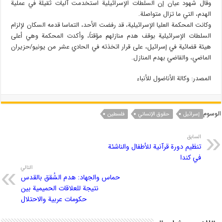
وقال شهود عيان إن السلطات الإسرائيلية استخدمت آليات ثقيلة في عملية
الهدم، التي ما تزال متواصلة.
وكانت المحكمة العليا الإسرائيلية، قد رفضت الأحد، التماسا قدمه السكان لإلزام
السلطات الإسرائيلية بوقف هدم منازلهم مؤقتاً، وأكدت المحكمة وهي أعلى
هيئة قضائية في إسرائيل، على قرار اتخذته في الحادي عشر من يونيو/حزيران
الماضي، والقاضي بهدم المنازل.
المصدر: وكالة الأناضول للأنباء
الوسوم
إسرائيل
حقوق الإنساني
فلسطین
السابق
تنظیم دورة قرآنیة للأطفال والناشئة
في کندا
التالي
حماس والجهاد: هدم الشُقق بالقدس
نتيجة للعلاقات الحميمية بين
حكومات عربية والاحتلال