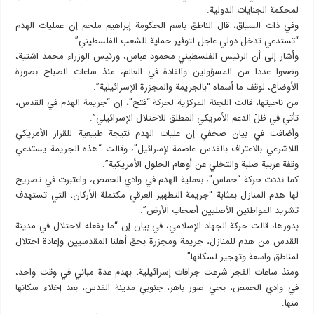
لمحكمة الجنايات الدولية.
وفي ذات السياق، قال الناطق باسم الحكومة إبراهيم ملحم إن عمليات الهدم
“تستدعي تدخل دولي عاجل لتوفير حماية للشعب الفلسطيني”.
وأشار إلى أن الرئيس الفلسطيني محمود عباس، ورئيس الوزراء محمد اشتية،
وضعوا عددا من المسؤولين والقادة في العالم، منذ ساعات الصباح بصورة
الأوضاع، لوقف ما أسماه “بالجريمة والمجزرة الإسرائيلية”.
من ناحيتها، قالت اللجنة المركزية لحركة “فتح”، إن “جريمة الهدم في القدس،
تأتي في ظلِّ الدعم الأمريكي المطلق للاحتلال الإسرائيلي”.
وأضافت في بيان صحفي إن عليات الهدم نتيجة طبيعية للقرار الأمريكي
اللاشرعي بالاعتراف بالقدس عاصمة لإسرائيل”، وقالت “هذه الجريمة يستدعي
وقفة عربية صلبة والتخلي عن أوهام الحلول الأمريكية”.
كما نددت حركة “حماس”، بعملية الهدم في وادي الحمص، واعتبرت في تصريح
لها هدم المنازل بمثابة “جريمة التطهير العرقي مكتملة الأركان، التي تستهدف
تشريد المواطنين الأصليين أصحاب الأرض”.
بدورها، قالت حركة الجهاد الإسلامي، في بيان إن “ما يفعله الاحتلال في مدينة
القدس من هدم للمنازل، جريمة ومجزرة بحق أهلنا المقدسيين وإعادة احتلال
لمناطق واسعة وتهجير لسكانها”.
ومنذ ساعات الفجر شرعت جرافات إسرائيلية، بهدم عدة مباني في وقت واحد،
في وادي الحمص، بحي صور باهر، جنوبي مدينة القدس، بعد إخلاء سكانها
منها.