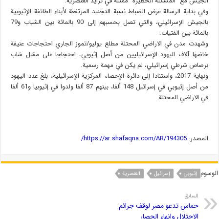
الجيش مع “المشكلة الخطيرة” ممثلة في تزايد العنصرية.
وفي بداية الرسالة عرض الضباط نسبة التجنيد المرتفعة لأبناء الطائفة الإثيوبية
بالجيش الإسرائيلي، والتي تصل بحسبهم إلى 90 بالمائة بين الشباب و79
بالمائة بين الفتيات.
وشهدت مدن في الاراضي المحتلة مطلع يوليو/تموز الجاري احتجاجات عنيفة
خاضها آلاف اليهود الإسرائيليين من أصل إثيوبي، احتجاجا على مقتل شاب
برصاص شرطي إسرائيلي، لم يكن في مهمة رسمية.
ونهاية 2017، واستنادا إلى دائرة الإحصاء المركزية الإسرائيلية، بلغ عدد اليهود
من أصل إثيوبي في إسرائيل 148 ألفا، بينهم 87 ألفا ولدوا في إثيوبيا و61 ألفا
في الاراضي المحتلة.
المصدر:
https://ar.shafaqna.com/AR/194305/
الوسوم
إثيوبي
إسرائیل
العنصریة
السابق
حماس تدعو مصر لوقف جرائم
الاحتلال وانهاء الحصار