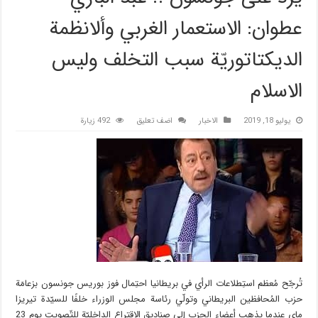
عطوان: الاستعمار الغربي وألانظمة
الديكتاتوريّة سبب التخلف وليس
الاسلام
يوليو 18, 2019
الاخبار
اضف تعليق
492 زيارة
تُرجّح مُعظم استِطلاعات الرأي في بريطانيا احتِمال فوز بوريس جونسون بزعامَة
حزب المُحافظين البريطاني وتولّي رئاسة مجلس الوزراء خلفًا للسيّدة تيريزا
ماي عندما يذهب أعضاء الحزب إلى صناديق الاقتراع الداخليّة للتّصويت يوم 23