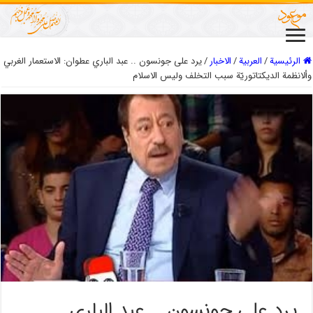
الرئيسية
/
العربیة
/
الاخبار
/
يرد على جونسون .. عبد الباري عطوان: الاستعمار الغربي
وألانظمة الديكتاتوريّة سبب التخلف وليس الاسلام
يرد على جونسون .. عبد الباري