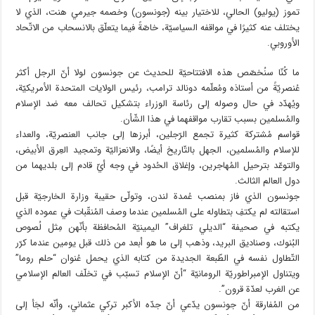
تموز (يوليو) الحالي، للاختيار بينه (جونسون) وخصمه جيرمي هنت، الذي لا
يختلف عنه كثيرًا في مواقفه السياسيّة، خاصّةً فيما يتعلّق بالانسحاب من الاتّحاد
الأوروبي.
ما كُنّا سنُخصّص هذه الافتتاحيّة للحديث عن جونسون لولا أنّ الرجل أكثر
عُنصريّةً من أستاذه ومُعلّمه دونالد ترامب، رئيس الولايات المتحدة الأمريكيّة،
ويُهدّد في حال وصوله إلى رئاسة الوزراء بتشكيل تحالف معه ضد الإسلام
والمُسلمين بسبب تقارب مواقفهما في هذا الشّأن.
قواسم مُشتركة كثيرة تجمع الرّجلين، أبرزها إلى جانب العنصريّة، والعداء
للإسلام والمُسلمين، الجهل بالتّاريخ أيضًا، والانعزاليّة وتمجيد العِرق الأبيض،
والتوعّد بترحيل المُهاجرين، وإغلاق الحُدود في وجه أيّ قادم إلى بلديهما من
دول العالم الثالث.
جونسون الذي فاز بمنصب عُمدة لندن، وتولّى حقيبة وزارة الخارجيّة قبل
استقالته لم يكتفِ بتطاوله على المُسلمين عندما وصف المُنقّبات في عموده الذي
يكتبه في صحيفة “الديلي تلغراف” اليمينيّة المُحافظة بأنّهن مِثل لُصوص
البُنوك، وصناديق البريد، وذهب إلى ما هو أبعد من ذلك قبل يومين عندما كرّر
التّطاول نفسه في الطّبعة الجديدة من كتابه الذي يحمل عُنوان “حلم روما”
ويتناول الإمبراطوريّة الرومانيّة “أنّ الإسلام تسبّب في تخلّف العالم الإسلامي
عن الغرب لعدّة قرون”.
من المُفارقة أنّ جونسون يدّعي أنّ جدّه الأكبر تركي عثماني، وأنّه لجَأ إلى