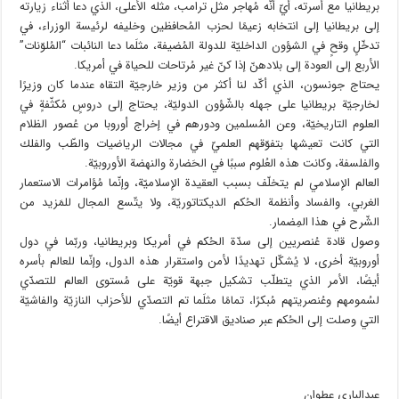
بريطانيا مع أسرته، أيّ أنّه مُهاجر مثل ترامب، مثله الأعلى، الذي دعا أثناء زيارته
إلى بريطانيا إلى انتخابه زعيمًا لحزب المُحافظين وخليفه لرئيسة الوزراء، في
تدخّلٍ وقحٍ في الشؤون الداخليّة للدولة المُضيفة، مثلَما دعا النائبات “المُلوّنات”
الأربع إلى العودة إلى بلادهنّ إذا كنّ غير مُرتاحات للحياة في أمريكا.
يحتاج جونسون، الذي أكّد لنا أكثر من وزير خارجيّة التقاه عندما كان وزيرًا
لخارجيّة بريطانيا على جهله بالشّؤون الدوليّة، يحتاج إلى دروسٍ مُكثّفةٍ في
العلوم التاريخيّة، وعن المُسلمين ودورهم في إخراج أوروبا من عُصور الظلام
التي كانت تعيشها بتفوّقهم العلميّ في مجالات الرياضيات والطّب والفلك
والفلسفة، وكانت هذه العُلوم سببًا في الحَضارة والنهضة الأوروبيّة.
العالم الإسلامي لم يتخلّف بسبب العقيدة الإسلاميّة، وإنّما مُؤامرات الاستعمار
الغربي، والفساد وأنظمة الحُكم الديكتاتوريّة، ولا يتّسع المجال للمَزيد من
الشّرح في هذا المِضمار.
وصول قادة عُنصريين إلى سدّة الحُكم في أمريكا وبريطانيا، وربّما في دول
أوروبيّة أخرى، لا يُشكّل تهديدًا لأمن واستقرار هذه الدول، وإنّما للعالم بأسره
أيضًا، الأمر الذي يتطلّب تشكيل جبهة قويّة على مُستوى العالم للتصدّي
لسُمومهم وعُنصريتهم مُبكرًا، تمامًا مثلَما تم التصدّي للأحزاب النازيّة والفاشيّة
التي وصلت إلى الحُكم عبر صناديق الاقتراع أيضًا.
عبدالباري عطوان