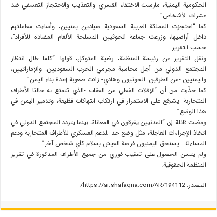
الحكومية اليمنية، مارست الاختفاء القسري والتعذيب والاحتجاز التعسفي ضد
عشرات الأشخاص”.
كما “احتجزت المملكة العربية السعودية صيادين يمنيين، وأساءت معاملتهم
داخل أراضيها، وزرعت جماعة الحوثيين المسلحة الألغام المضادة للأفراد”،
حسب التقرير.
ونقل التقرير عن رئيسة المنظمة، رضية المتوكل، قولها: “كلما طال انتظار
المجتمع الدولي من أجل محاسبة مجرمي الحرب السعوديين، والإماراتيين،
واليمنيين -من الطرفين: الحوثيون وهادي- زادت صعوبة إعادة بناء اليمن”.
كما حذّرت من أن “الإفلات الفعلي من العقاب -الذي تتمتع به حاليًا الأطراف
المتحاربة- يشجّع على الاستمرار في ارتكاب انتهاكات فظيعة، وتدمير اليمن في
هذا الوضع”.
ومضت قائلة إن “المدنيين يغرقون في المعاناة، بينما يتردد المجتمع الدولي في
اتخاذ الإجراءات العاجلة، مثل وضع حد للدعم العسكري للأطراف المتحاربة ودعم
المساءلة.. يستحق اليمنيون فرصة العيش بسلام كأي شخص آخر”.
ولم يتسن الحصول على تعقيب فوري من جميع الأطراف المذكورة في تقرير
المنظمة الحقوقية.
المصدر: https://ar.shafaqna.com/AR/194112/