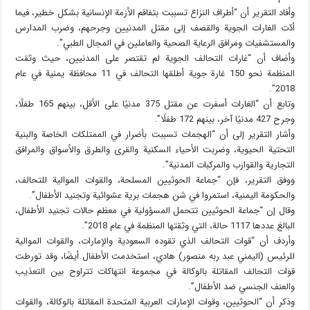
وأفاد التقرير أن “أطراف النزاع تسببت بتفاقم الأزمة الإنسانية بشكل خطير، فيما
أدّت الغارات الجوية والقصف إلى مقتل المدنيين وجرحهم، وضرب المدارس
والمستشفيات ومرافق الرعاية الصحية والعاملين في المجال الطبي”.
وأضاف أن “غارات التحالف الجوية لم تقتصر على المدنيين، حيث وثقت
المنظمة نحو 150 غارة جوية أطلقها التحالف في 11 محافظة يمنية في عام
2018″.
وتابع أن “الغارات أسفرت عن مقتل 375 مدنيًا على الأقل، بينهم 165 طفلًا،
وجرح 427 مدنيًا آخر، بينهم 172 طفلًا”.
وأشار التقرير إلى أن “الهجمات تسببت بأضرار في الممتلكات الخاصة والبنية
التحتية الحيوية، وضربت الأحياء السكنية والقرى والطرق والأسواق والمرافق
التجارية والقوارب والمركبات المدنية”.
ووفق التقرير، فإن “جماعة الحوثيين المسلحة، والقوات الموالية للتحالف،
والحكومة اليمنية، استمروا في شن هجمات برية عشوائية وتجنيد الأطفال”.
وقال إن “جماعة الحوثيين تتحمل المسؤولية في معظم حالات تجنيد الأطفال،
البالغ عددها 1117 حالة، التي وثقتها المنظمة في عام 2018”.
وأردف أن “قوات التحالف الذي تقوده السعودية والإمارات، والقوات الموالية
للرئيس (اليمني عبد ربه منصور) هادي، استخدمت الأطفال أيضًا، وقد تورطت
قوات التحالف المقاتلة بالوكالة في مجموعة انتهاكات تتراوح بين التعذيب
والعنف الجنسي ضد الأطفال”.
وذكر أن “الحوثيين، وقوات الإمارات العربية المتحدة المقاتلة بالوكالة، والقوات