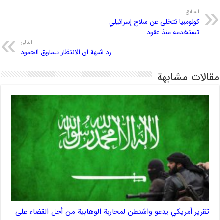
السابق
كولومبيا تتخلى عن سلاح إسرائيلي
تستخدمه منذ عقود
التالي
رد شبهة ان الانتظار يساوق الجمود
مقالات مشابهة
تقرير أمريكي يدعو واشنطن لمحاربة الوهابية من أجل القضاء على