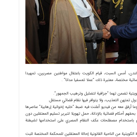
 لندن، أمس السبت، قيام الكويت باعتقال مواطنين مصريين، تمهيدا
ية مختصة، معتبرة ذلك “عملا تعسفيا مدانا” .
لكويتية تضمن تهما “جزافية لتضليل وترهيب الجمهور”.
ل تمتهن التعذيب، ولا يتوافر فيها نظام قضائي مستقل.
 وما أرفق معه من فيديو أعلنت فيه ضبط “خليه إخوانية إرهابية” عناصرها
قهم أحكام قضائية بالإدانة، حمل تهويلا لتبرير تسليم المعتقلين دون
ام باستخدام مصطلحات عكف النظام المصري على استخدامها لشيطنة
 الكويتية من الناحية القانونية إحالة المعتقلين للمحكمة المختصة للبت