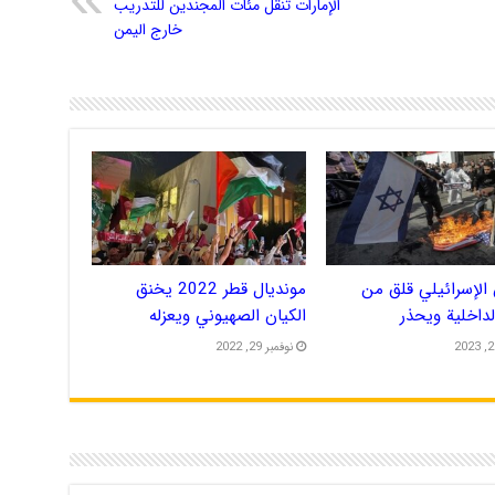
الإمارات تنقل مئات المجندين للتدريب
خارج اليمن
الإسرائيلي قلق من
مونديال قطر 2022 يخنق
الداخلية ويحذر
الكيان الصهيوني ويعزله
نوفمبر 29, 2022