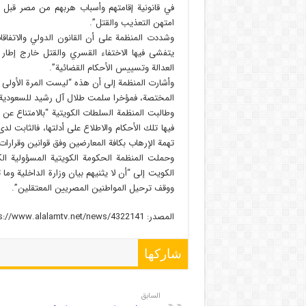
في قانونية إقامتهم وأسباب هربهم من مصر قبل أ
امتهن التعذيب والقتل”.
وشددت المنظمة على أن القانون الدولي والاتفاق
يتفشى فيها الاختفاء القسري والقتل خارج إطار ال
العدالة وتسييس الأحكام القضائية”.
وأشارت المنظمة إلى أن هذه “ليست المرة الأولى
المختصة، فمؤخرا سلمت طلال آل رشيد للسعودية 
وطالبت المنظمة السلطات الكويتية “بالامتناع عن
فيها تلك الأحكام والاطلاع على أدلتها، فالثابت ل
تهمة الإرهاب بكافة المعارضين وفق قوانين وقرارات
وحملت المنظمة الحكومة الكويتية المسؤولية ال
الكويت إلى “أن لا يثنيهم بيان وزارة الداخلية وم
ووقف ترحيل المواطنين المصريين المعتقلين”.
المصدر: https://www.alalamtv.net/news/4322141/
شاركها
السابق