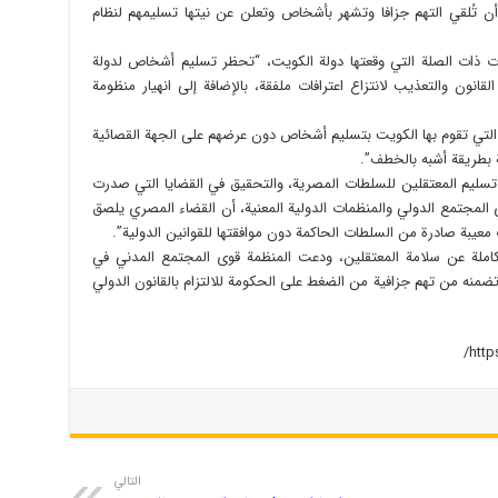
ن تُلقي التهم جزافا وتشهر بأشخاص وتعلن عن نيتها تسليمهم لنظام
ات ذات الصلة التي وقعتها دولة الكويت، “تحظر تسليم أشخاص لدولة
قانون والتعذيب لانتزاع اعترافات ملفقة، بالإضافة إلى انهيار منظومة
 التي تقوم بها الكويت بتسليم أشخاص دون عرضهم على الجهة القصائية
بطريقة أشبه بالخطف”.
 تسليم المعتقلين للسلطات المصرية، والتحقيق في القضايا التي صدرت
دى المجتمع الدولي والمنظمات الدولية المعنية، أن القضاء المصري يلصق
 معيبة صادرة من السلطات الحاكمة دون موافقتها للقوانين الدولية”.
كاملة عن سلامة المعتقلين، ودعت المنظمة قوى المجتمع المدني في
ا تضمنه من تهم جزافية من الضغط على الحكومة للالتزام بالقانون الدولي
التالي