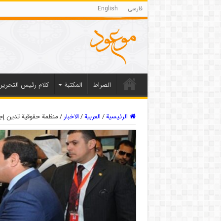
فارسی
English
الصراط
المکتبة
كلام رئيس التحرير
الرئيسية
/
العربیة
/
الاخبار
/
منظمة حقوقية تدين إج