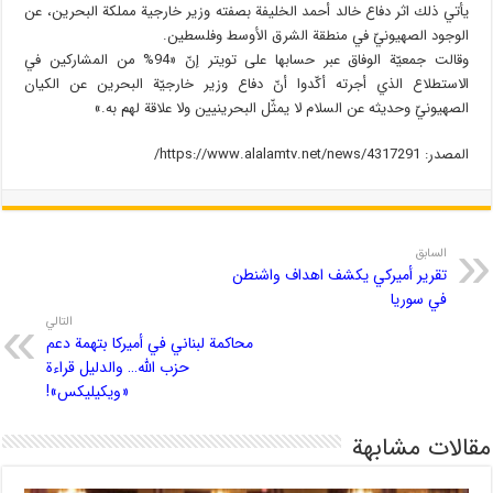
يأتي ذلك اثر دفاع خالد أحمد الخليفة بصفته وزير خارجية مملكة البحرين، عن
الوجود الصهيونيّ في منطقة الشرق الأوسط وفلسطين.
وقالت جمعيّة الوفاق عبر حسابها على تويتر إنّ «94% من المشاركين في
الاستطلاع الذي أجرته أكّدوا أنّ دفاع وزير خارجيّة البحرين عن الكيان
الصهيونيّ وحديثه عن السلام لا يمثّل البحرينيين ولا علاقة لهم به.»
المصدر: https://www.alalamtv.net/news/4317291/
السابق
تقرير أميركي يكشف اهداف واشنطن
في سوريا
التالي
محاكمة لبناني في أميركا بتهمة دعم
حزب الله… والدليل قراءة
«ويكيليكس»!
مقالات مشابهة